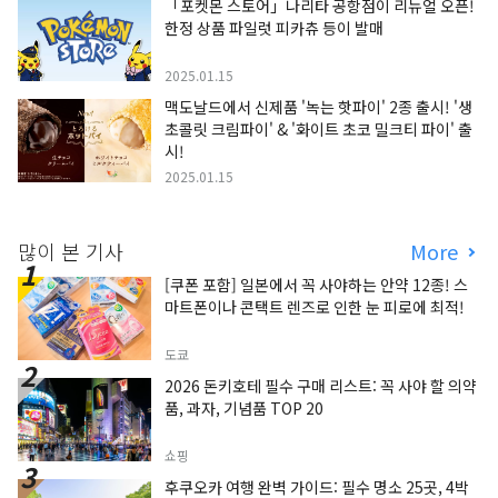
「포켓몬 스토어」나리타 공항점이 리뉴얼 오픈!
한정 상품 파일럿 피카츄 등이 발매
2025.01.15
맥도날드에서 신제품 '녹는 핫파이' 2종 출시! '생
초콜릿 크림파이' & '화이트 초코 밀크티 파이' 출
시!
2025.01.15
많이 본 기사
More
[쿠폰 포함] 일본에서 꼭 사야하는 안약 12종! 스
마트폰이나 콘택트 렌즈로 인한 눈 피로에 최적!
도쿄
2026 돈키호테 필수 구매 리스트: 꼭 사야 할 의약
품, 과자, 기념품 TOP 20
쇼핑
후쿠오카 여행 완벽 가이드: 필수 명소 25곳, 4박