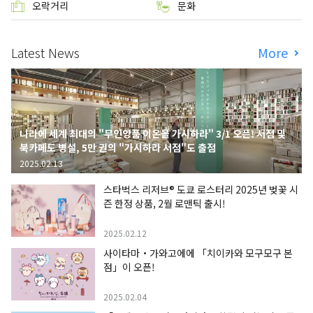
오락거리
문화
Latest News
More
나라에 세계 최대의 "무인양품 이온몰 가시하라" 3/1 오픈! 서점 및
북카페도 병설, 5만 권의 "가시하라 서점"도 출점
2025.02.13
스타벅스 리저브® 도쿄 로스터리 2025년 벚꽃 시
즌 한정 상품, 2월 로맨틱 출시!
2025.02.12
사이타마・가와고에에 「치이카와 모구모구 본
점」이 오픈!
2025.02.04