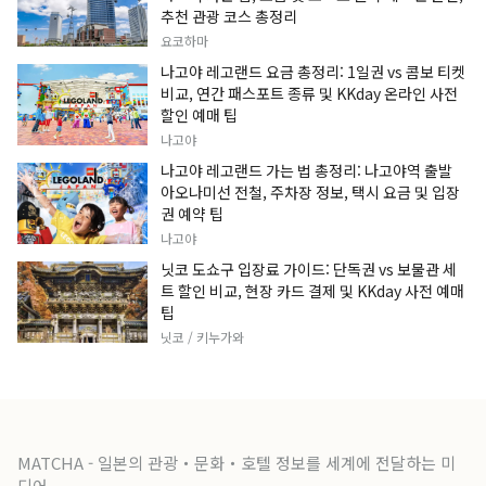
추천 관광 코스 총정리
요코하마
나고야 레고랜드 요금 총정리: 1일권 vs 콤보 티켓
비교, 연간 패스포트 종류 및 KKday 온라인 사전
할인 예매 팁
나고야
나고야 레고랜드 가는 법 총정리: 나고야역 출발
아오나미선 전철, 주차장 정보, 택시 요금 및 입장
권 예약 팁
나고야
닛코 도쇼구 입장료 가이드: 단독권 vs 보물관 세
트 할인 비교, 현장 카드 결제 및 KKday 사전 예매
팁
닛코 / 키누가와
MATCHA - 일본의 관광・문화・호텔 정보를 세계에 전달하는 미
디어