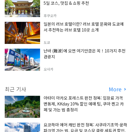
5일 코스, 맛집 & 쇼핑 추천
후쿠오카
일본의 러브 호텔이란? 러브 호텔 문화와 도쿄에
서 추천하는 러브 호텔 10곳 소개
도쿄
난바 (難波)에 오면 여기만큼은 꼭！10가지 추천
관광지
오사카
최근 기사
More
아타미 아카오 포레스트 완전 정복: 입장료 가격
변동제, KKday 10% 할인 예매 팁, 쿠마 켄고 카
페 및 가는 법 총정리
요코하마 에어 캐빈 완전 정복: 사쿠라기초역-운하
파크역 가는 법, 요금 및 코스모 클락 세트권 할인,