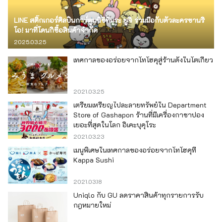
LINE สติ๊กเกอร์ศิลปินการ์ตูนนิชิทีมูระ ยูจิ ร่วมมือกับตัวละครซานริ
โอ! มาที่โดนกิซื้อสินค้าจำกัด
2025.03.25
เทศกาลของอร่อยจากโทโฮคุสู่ร้านดังในโตเกียว
2021.03.25
เตรียมเหรียญไปละลายทรัพย์ใน Department
Store of Gashapon ร้านที่มีเครื่องกาชาปอง
เยอะที่สุดในโลก อิเคะบุคุโระ
2021.03.23
เมนูพิเศษในเทศกาลของอร่อยจากโทโฮคุที่
Kappa Sushi
2021.03.18
Uniqlo กับ GU ลดราคาสินค้าทุกรายการรับ
กฎหมายใหม่