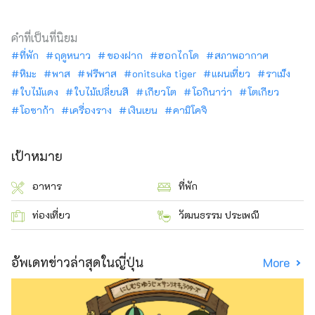
คำที่เป็นที่นิยม
ที่พัก
ฤดูหนาว
ของฝาก
ฮอกไกโด
สภาพอากาศ
หิมะ
พาส
ฟรีพาส
onitsuka tiger
แผนเที่ยว
ราเม็ง
ใบไม้แดง
ใบไม้เปลี่ยนสี
เกียวโต
โอกินาว่า
โตเกียว
โอซาก้า
เครื่องราง
เงินเยน
คามิโคจิ
เป้าหมาย
อาหาร
ที่พัก
ท่องเที่ยว
วัฒนธรรม ประเพณี
อัพเดทข่าวล่าสุดในญี่ปุ่น
More