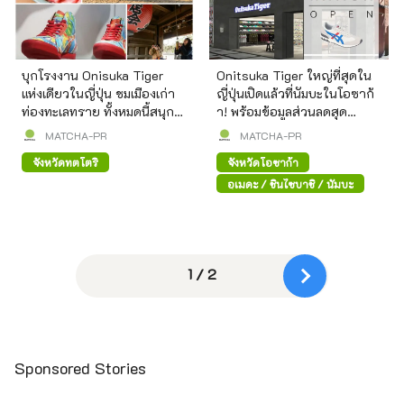
บุกโรงงาน Onisuka Tiger
Onitsuka Tiger ใหญ่ที่สุดใน
แห่งเดียวในญี่ปุ่น ชมเมืองเก่า
ญี่ปุ่นเปิดแล้วที่นัมบะในโอซาก้
ท่องทะเลทราย ทั้งหมดนี้สนุก
า! พร้อมข้อมูลส่วนลดสุด
ได้ที่ทตโตริที่เดียว!
พิเศษ!!
MATCHA-PR
MATCHA-PR
จังหวัดทตโตริ
จังหวัดโอซาก้า
อุเมดะ / ชินไซบาชิ / นัมบะ
1 / 2
Sponsored Stories