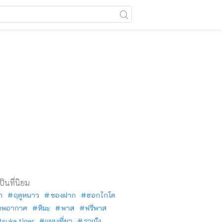
เป็นที่นิยม
ัก
ฤดูหนาว
ของฝาก
ฮอกไกโด
าพอากาศ
หิมะ
พาส
ฟรีพาส
tsuka tiger
แผนเที่ยว
ราเม็ง