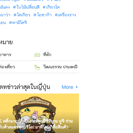
ม้แดง
ใบไม้เปลี่ยนสี
เกียวโต
ินาว่า
โตเกียว
โอซาก้า
เครื่องราง
นเยน
คามิโคจิ
าหมาย
อาหาร
ที่พัก
ท่องเที่ยว
วัฒนธรรม ประเพณี
ดทข่าวล่าสุดในญี่ปุ่น
More
E สติ๊กเกอร์ศิลปินการ์ตูนนิชิทีมูระ ยูจิ ร่วม
กับตัวละครซานริโอ! มาที่โดนกิซื้อสินค้า
ัด