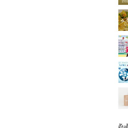
202
อันด