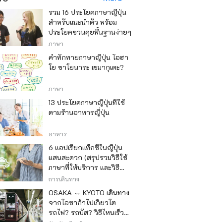
รวม 16 ประโยคภาษาญี่ปุ่น
สำหรับแนะนำตัว พร้อม
ประโยคชวนคุยพื้นฐานง่ายๆ
ภาษา
คำทักทายภาษาญี่ปุ่น โอฮา
โย ซาโยนาระ เซมากุเตะ?
ภาษา
13 ประโยคภาษาญี่ปุ่นที่ใช้
ตามร้านอาหารญี่ปุ่น
อาหาร
6 แอปเรียกแท็กซี่ในญี่ปุ่น
แสนสะดวก (สรุปรวมวิธีใช้
ภาษาที่ให้บริการ และวิธี
ชำระเงิน)
การเดินทาง
OSAKA ⇔ KYOTO เดินทาง
จากโอซาก้าไปเกียวโต
รถไฟ? รถบัส? วิธีไหนเร็ว