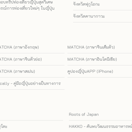
ทริปท่องเที่ยวญี่ปุ่นสุดวิเศษ
จังหวัดฟุกุโอกะ
ณ์การท่องเที่ยวใหม่ๆ ในญี่ปุ่น
จังหวัดคานากาวะ
TCHA (ภาษาอังกฤษ)
MATCHA (ภาษาจีนเต็มตัว)
TCHA (ภาษาจีนตัวย่อ)
MATCHA (ภาษาอินโดนีเซีย)
TCHA (ภาษาสเปน)
คูปองญี่ปุ่นAPP (iPhone)
cally - คู่มือญี่ปุ่นอย่างเป็นทางการ
Roots of Japan
รุโตะ
HAKKO - ค้นพบวัฒนธรรมอาหารหมัก