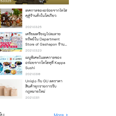
5.03.25
เทศกาลของอร่อยจากโทโฮ
คุสู่ร้านดังในโตเกียว
2021.03.25
เตรียมเหรียญไปละลาย
ทรัพย์ใน Department
Store of Gashapon ร้านที่มี
เครื่องกาชาปองเยอะที่สุดใน
2021.03.23
โลก อิเคะบุคุโระ
เมนูพิเศษในเทศกาลของ
อร่อยจากโทโฮคุที่ Kappa
Sushi
2021.03.18
Uniqlo กับ GU ลดราคา
สินค้าทุกรายการรับ
กฎหมายใหม่
2021.03.11
ับ
More