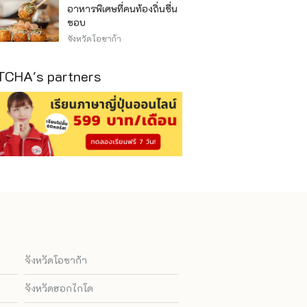
อาหารพิเศษที่คนท้องถิ่นชื่น
ชอบ
จังหวัดโอซาก้า
CHA's partners
จังหวัดโอซาก้า
จังหวัดฮอกไกโด