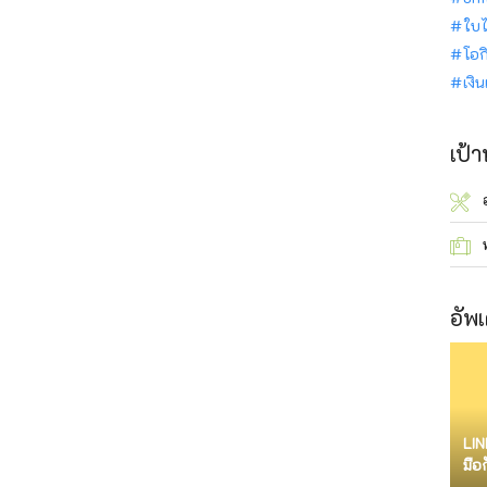
ใบไ
โอก
เงิ
เป้
อัพเ
LIN
มือ
จำก