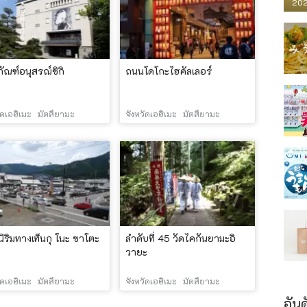
202
ธภัณฑ์อนุสรณ์ชิกิ
ถนนโดโกะไฮคัลเลอร์
ัดเอฮิเมะ
มัตสึยามะ
จังหวัดเอฮิเมะ
มัตสึยามะ
ีริมทางเท็นกุ โนะ ซาโตะ
ลำดับที่ 45 วัดไคกันยามะอิ
วายะ
ัดเอฮิเมะ
มัตสึยามะ
จังหวัดเอฮิเมะ
มัตสึยามะ
อันด