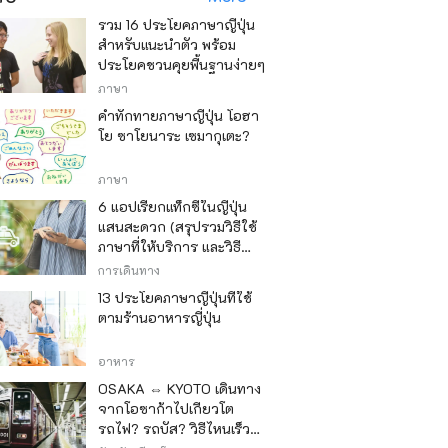
รวม 16 ประโยคภาษาญี่ปุ่น
สำหรับแนะนำตัว พร้อม
ประโยคชวนคุยพื้นฐานง่ายๆ
ภาษา
คำทักทายภาษาญี่ปุ่น โอฮา
โย ซาโยนาระ เซมากุเตะ?
ภาษา
6 แอปเรียกแท็กซี่ในญี่ปุ่น
แสนสะดวก (สรุปรวมวิธีใช้
ภาษาที่ให้บริการ และวิธี
ชำระเงิน)
การเดินทาง
13 ประโยคภาษาญี่ปุ่นที่ใช้
ตามร้านอาหารญี่ปุ่น
อาหาร
OSAKA ⇔ KYOTO เดินทาง
จากโอซาก้าไปเกียวโต
รถไฟ? รถบัส? วิธีไหนเร็ว