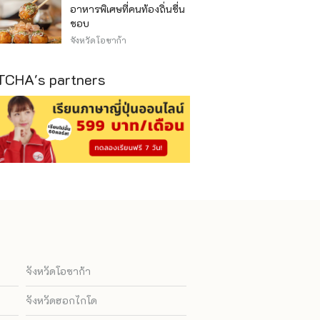
อาหารพิเศษที่คนท้องถิ่นชื่น
ชอบ
จังหวัดโอซาก้า
CHA's partners
จังหวัดโอซาก้า
จังหวัดฮอกไกโด