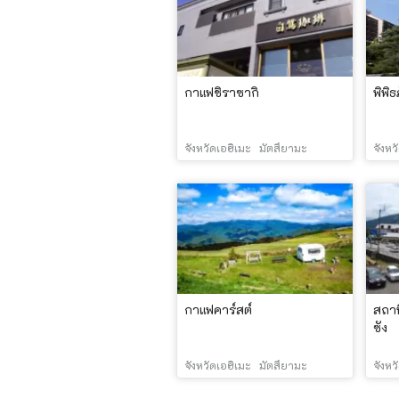
กาแฟชิราซากิ
พิพิ
จังหวัดเอฮิเมะ
มัตสึยามะ
จังหว
กาแฟคาร์สต์
สถาน
ซัง
จังหวัดเอฮิเมะ
มัตสึยามะ
จังหว