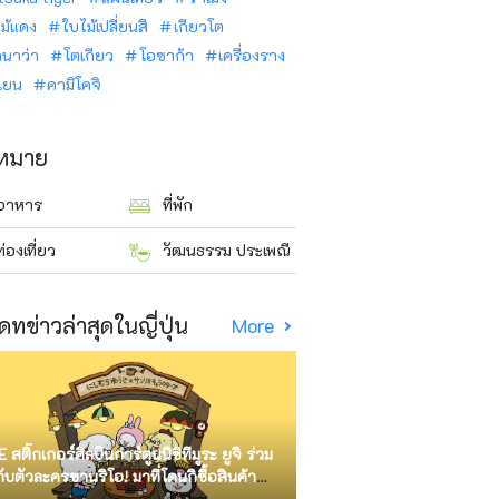
ม้แดง
ใบไม้เปลี่ยนสี
เกียวโต
ินาว่า
โตเกียว
โอซาก้า
เครื่องราง
นเยน
คามิโคจิ
าหมาย
อาหาร
ที่พัก
ท่องเที่ยว
วัฒนธรรม ประเพณี
ดทข่าวล่าสุดในญี่ปุ่น
More
E สติ๊กเกอร์ศิลปินการ์ตูนนิชิทีมูระ ยูจิ ร่วม
กับตัวละครซานริโอ! มาที่โดนกิซื้อสินค้า
ัด