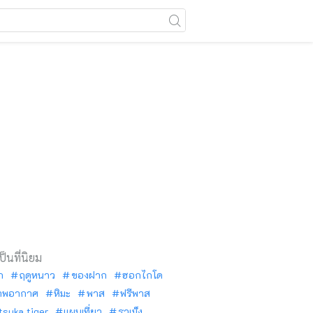
เป็นที่นิยม
ัก
ฤดูหนาว
ของฝาก
ฮอกไกโด
าพอากาศ
หิมะ
พาส
ฟรีพาส
tsuka tiger
แผนเที่ยว
ราเม็ง