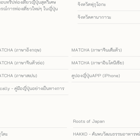
ทริปท่องเที่ยวญี่ปุ่นสุดวิเศษ
จังหวัดฟุกุโอกะ
ณ์การท่องเที่ยวใหม่ๆ ในญี่ปุ่น
จังหวัดคานากาวะ
TCHA (ภาษาอังกฤษ)
MATCHA (ภาษาจีนเต็มตัว)
TCHA (ภาษาจีนตัวย่อ)
MATCHA (ภาษาอินโดนีเซีย)
TCHA (ภาษาสเปน)
คูปองญี่ปุ่นAPP (iPhone)
cally - คู่มือญี่ปุ่นอย่างเป็นทางการ
Roots of Japan
รุโตะ
HAKKO - ค้นพบวัฒนธรรมอาหารหมัก