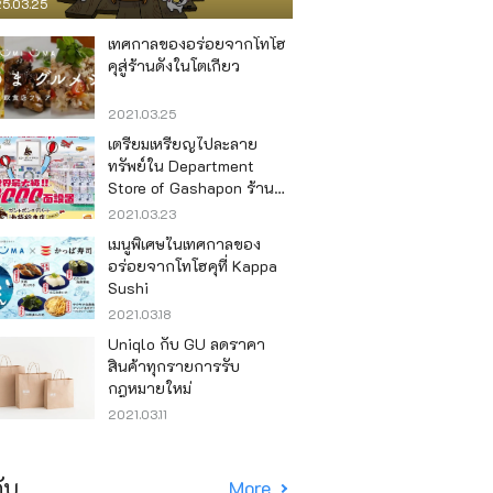
5.03.25
เทศกาลของอร่อยจากโทโฮ
คุสู่ร้านดังในโตเกียว
2021.03.25
เตรียมเหรียญไปละลาย
ทรัพย์ใน Department
Store of Gashapon ร้านที่มี
เครื่องกาชาปองเยอะที่สุดใน
2021.03.23
โลก อิเคะบุคุโระ
เมนูพิเศษในเทศกาลของ
อร่อยจากโทโฮคุที่ Kappa
Sushi
2021.03.18
Uniqlo กับ GU ลดราคา
สินค้าทุกรายการรับ
กฎหมายใหม่
2021.03.11
ับ
More