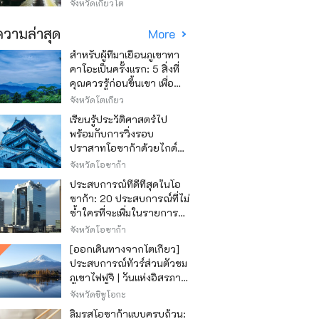
วิธีไหนถูก
จังหวัดเกียวโต
วามล่าสุด
More
สำหรับผู้ที่มาเยือนภูเขาทา
คาโอะเป็นครั้งแรก: 5 สิ่งที่
คุณควรรู้ก่อนขึ้นเขา เพื่อ
ให้การปีนเขาเป็นไปอย่าง
จังหวัดโตเกียว
สนุกสนาน
เรียนรู้ประวัติศาสตร์ไป
พร้อมกับการวิ่งรอบ
ปราสาทโอซาก้าด้วยไกด์
เสียง "วิ่ง วิ่ง เรียนรู้"
จังหวัดโอซาก้า
ประสบการณ์ที่ดีที่สุดในโอ
ซาก้า: 20 ประสบการณ์ที่ไม่
ซ้ำใครที่จะเพิ่มในรายการสิ่ง
ที่อยากทำในการเดินทาง
จังหวัดโอซาก้า
ของคุณ
[ออกเดินทางจากโตเกียว]
ประสบการณ์ทัวร์ส่วนตัวชม
ภูเขาไฟฟูจิ | วันแห่งอิสรภาพ
สุดหรู
จังหวัดชิซูโอกะ
ลิ้มรสโอซาก้าแบบครบถ้วน: