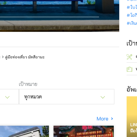
ใบไ
โอก
เงิ
เป้
ะ
คู่มือท่องเที่ยว มัตสึยามะ
เป้าหมาย
อัพเ
ทุกหมวด
More
LIN
มือ
จำก