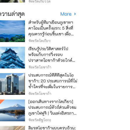
วิธีไหนถูก
จังหวัดเกียวโต
วามล่าสุด
More
สำหรับผู้ที่มาเยือนภูเขาทา
คาโอะเป็นครั้งแรก: 5 สิ่งที่
คุณควรรู้ก่อนขึ้นเขา เพื่อ
ให้การปีนเขาเป็นไปอย่าง
จังหวัดโตเกียว
สนุกสนาน
เรียนรู้ประวัติศาสตร์ไป
พร้อมกับการวิ่งรอบ
ปราสาทโอซาก้าด้วยไกด์
เสียง "วิ่ง วิ่ง เรียนรู้"
จังหวัดโอซาก้า
ประสบการณ์ที่ดีที่สุดในโอ
ซาก้า: 20 ประสบการณ์ที่ไม่
ซ้ำใครที่จะเพิ่มในรายการสิ่ง
ที่อยากทำในการเดินทาง
จังหวัดโอซาก้า
ของคุณ
[ออกเดินทางจากโตเกียว]
ประสบการณ์ทัวร์ส่วนตัวชม
ภูเขาไฟฟูจิ | วันแห่งอิสรภาพ
สุดหรู
จังหวัดชิซูโอกะ
ลิ้มรสโอซาก้าแบบครบถ้วน: