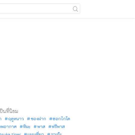
เป็นที่นิยม
ัก
ฤดูหนาว
ของฝาก
ฮอกไกโด
าพอากาศ
หิมะ
พาส
ฟรีพาส
tsuka tiger
แผนเที่ยว
ราเม็ง