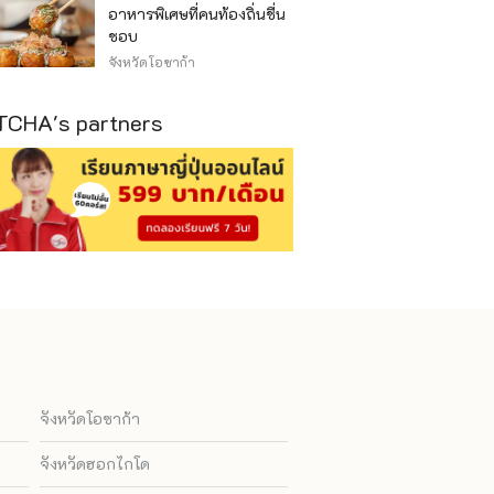
อาหารพิเศษที่คนท้องถิ่นชื่น
ชอบ
จังหวัดโอซาก้า
CHA's partners
จังหวัดโอซาก้า
จังหวัดฮอกไกโด