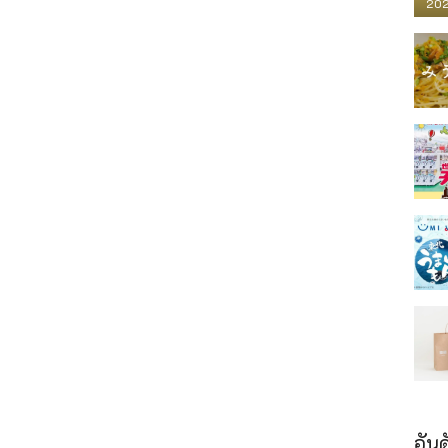
202
อันด