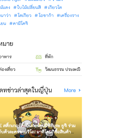
ม้แดง
ใบไม้เปลี่ยนสี
เกียวโต
ินาว่า
โตเกียว
โอซาก้า
เครื่องราง
นเยน
คามิโคจิ
าหมาย
อาหาร
ที่พัก
ท่องเที่ยว
วัฒนธรรม ประเพณี
ดทข่าวล่าสุดในญี่ปุ่น
More
E สติ๊กเกอร์ศิลปินการ์ตูนนิชิทีมูระ ยูจิ ร่วม
กับตัวละครซานริโอ! มาที่โดนกิซื้อสินค้า
ัด