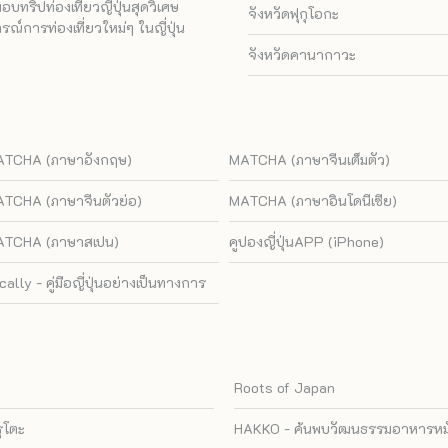
ทริปท่องเที่ยวญี่ปุ่นสุดวิเศษ
จังหวัดฟุกุโอกะ
ณ์การท่องเที่ยวใหม่ๆ ในญี่ปุ่น
จังหวัดคานากาวะ
TCHA (ภาษาอังกฤษ)
MATCHA (ภาษาจีนเต็มตัว)
TCHA (ภาษาจีนตัวย่อ)
MATCHA (ภาษาอินโดนีเซีย)
TCHA (ภาษาสเปน)
คูปองญี่ปุ่นAPP (iPhone)
cally - คู่มือญี่ปุ่นอย่างเป็นทางการ
Roots of Japan
รุโตะ
HAKKO - ค้นพบวัฒนธรรมอาหารหมัก