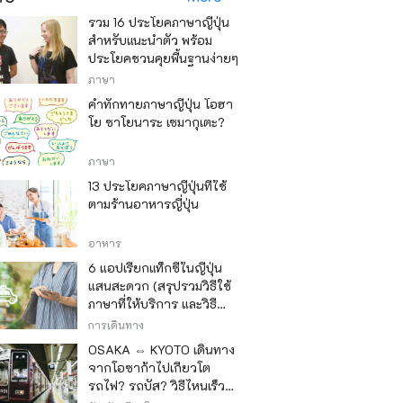
รวม 16 ประโยคภาษาญี่ปุ่น
สำหรับแนะนำตัว พร้อม
ประโยคชวนคุยพื้นฐานง่ายๆ
ภาษา
คำทักทายภาษาญี่ปุ่น โอฮา
โย ซาโยนาระ เซมากุเตะ?
ภาษา
13 ประโยคภาษาญี่ปุ่นที่ใช้
ตามร้านอาหารญี่ปุ่น
อาหาร
6 แอปเรียกแท็กซี่ในญี่ปุ่น
แสนสะดวก (สรุปรวมวิธีใช้
ภาษาที่ให้บริการ และวิธี
ชำระเงิน)
การเดินทาง
OSAKA ⇔ KYOTO เดินทาง
จากโอซาก้าไปเกียวโต
รถไฟ? รถบัส? วิธีไหนเร็ว