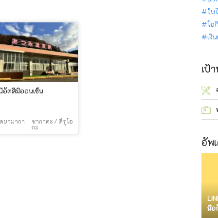
ใบไ
โอก
เงิ
เป้
ีอัตสึมิออนเซ็น
วัดยามากา
ซากาตะ / สึรุโอ
กะ
อัพเ
LIN
มือ
จำก