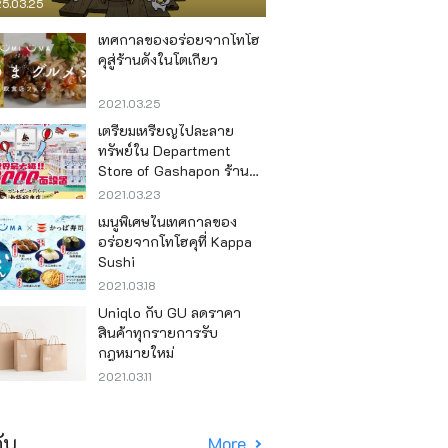
5.03.25
เทศกาลของอร่อยจากโทโฮ
คุสู่ร้านดังในโตเกียว
2021.03.25
เตรียมเหรียญไปละลาย
ทรัพย์ใน Department
Store of Gashapon ร้านที่มี
เครื่องกาชาปองเยอะที่สุดใน
2021.03.23
โลก อิเคะบุคุโระ
เมนูพิเศษในเทศกาลของ
อร่อยจากโทโฮคุที่ Kappa
Sushi
2021.03.18
Uniqlo กับ GU ลดราคา
สินค้าทุกรายการรับ
กฎหมายใหม่
2021.03.11
ับ
More