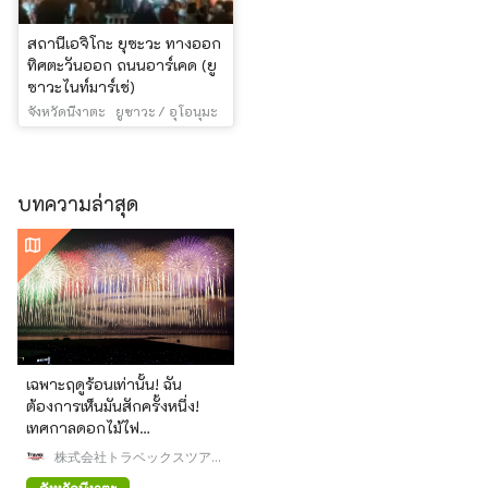
สถานีเอจิโกะ ยุซะวะ ทางออก
ทิศตะวันออก ถนนอาร์เคด (ยู
ซาวะไนท์มาร์เช่)
จังหวัดนีงาตะ
ยูซาวะ / อุโอนุมะ
บทความล่าสุด
เฉพาะฤดูร้อนเท่านั้น! ฉัน
ต้องการเห็นมันสักครั้งหนึ่ง!
เทศกาลดอกไม้ไฟ
Kashiwazaki ซึ่งเป็นหนึ่งใน
株式会社トラベックスツアー
งานแสดงดอกไม้ไฟสามงานที่
ズ