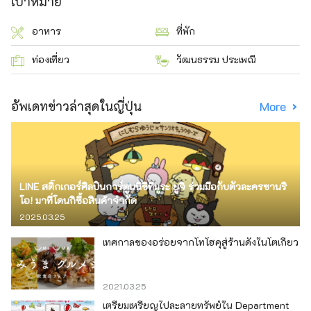
เป้าหมาย
อาหาร
ที่พัก
ท่องเที่ยว
วัฒนธรรม ประเพณี
อัพเดทข่าวล่าสุดในญี่ปุ่น
More
LINE สติ๊กเกอร์ศิลปินการ์ตูนนิชิทีมูระ ยูจิ ร่วมมือกับตัวละครซานริ
โอ! มาที่โดนกิซื้อสินค้าจำกัด
2025.03.25
เทศกาลของอร่อยจากโทโฮคุสู่ร้านดังในโตเกียว
2021.03.25
เตรียมเหรียญไปละลายทรัพย์ใน Department