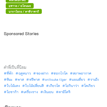
จังหวัดนีงาตะ
ยิ่งใหญ่ที่สุดของเอจิโกะ มีการ
แสดงดอกไม้ไฟที่สวยงาม
ยูซาวะ / อุโอนุมะ
ตระการตากว่า 15,000 นัด
นากาโอกะ / คาชิวาซากิ
เหนือท้องทะเล
Sponsored Stories
คำที่เป็นที่นิยม
ที่พัก
ฤดูหนาว
ของฝาก
ฮอกไกโด
สภาพอากาศ
หิมะ
พาส
ฟรีพาส
onitsuka tiger
แผนเที่ยว
ราเม็ง
ใบไม้แดง
ใบไม้เปลี่ยนสี
เกียวโต
โอกินาว่า
โตเกียว
โอซาก้า
เครื่องราง
เงินเยน
คามิโคจิ