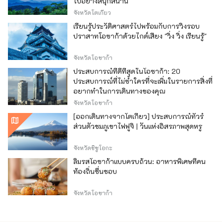
ไปอย่างสนุกสนาน
จังหวัดโตเกียว
เรียนรู้ประวัติศาสตร์ไปพร้อมกับการวิ่งรอบ
ปราสาทโอซาก้าด้วยไกด์เสียง "วิ่ง วิ่ง เรียนรู้"
จังหวัดโอซาก้า
ประสบการณ์ที่ดีที่สุดในโอซาก้า: 20
ประสบการณ์ที่ไม่ซ้ำใครที่จะเพิ่มในรายการสิ่งที่
อยากทำในการเดินทางของคุณ
จังหวัดโอซาก้า
[ออกเดินทางจากโตเกียว] ประสบการณ์ทัวร์
ส่วนตัวชมภูเขาไฟฟูจิ | วันแห่งอิสรภาพสุดหรู
จังหวัดชิซูโอกะ
ลิ้มรสโอซาก้าแบบครบถ้วน: อาหารพิเศษที่คน
ท้องถิ่นชื่นชอบ
จังหวัดโอซาก้า