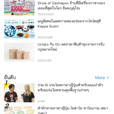
Store of Gashapon ร้านที่มีเครื่องกาชาปอง
เยอะที่สุดในโลก อิเคะบุคุโระ
2021.03.23
เมนูพิเศษในเทศกาลของอร่อยจากโทโฮคุที่
Kappa Sushi
2021.03.18
Uniqlo กับ GU ลดราคาสินค้าทุกรายการรับ
กฎหมายใหม่
2021.03.11
อันดับ
More
รวม 16 ประโยคภาษาญี่ปุ่นสำหรับแนะนำตัว
พร้อมประโยคชวนคุยพื้นฐานง่ายๆ
ภาษา
คำทักทายภาษาญี่ปุ่น โอฮาโย ซาโยนาระ เซมา
กุเตะ?