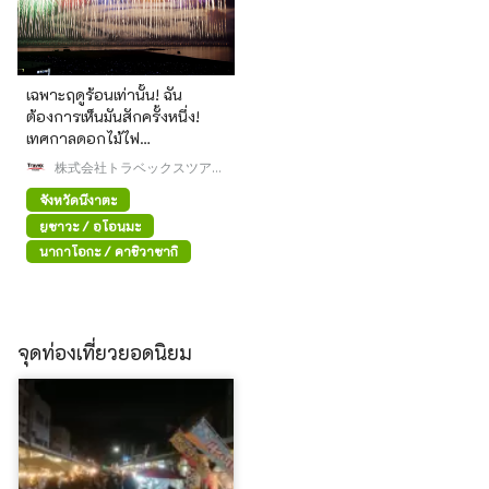
เฉพาะฤดูร้อนเท่านั้น! ฉัน
ต้องการเห็นมันสักครั้งหนึ่ง!
เทศกาลดอกไม้ไฟ
Kashiwazaki ซึ่งเป็นหนึ่งใน
株式会社トラベックスツアー
งานแสดงดอกไม้ไฟสามงานที่
ズ
จังหวัดนีงาตะ
ยิ่งใหญ่ที่สุดของเอจิโกะ มีการ
แสดงดอกไม้ไฟที่สวยงาม
ยูซาวะ / อุโอนุมะ
ตระการตากว่า 15,000 นัด
นากาโอกะ / คาชิวาซากิ
เหนือท้องทะเล
จุดท่องเที่ยวยอดนิยม