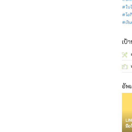
ใบไ
โอก
เงิ
เป้
อัพเ
LIN
มือ
จำก