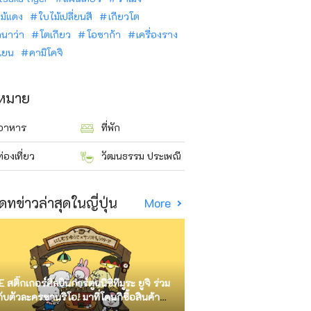
ม้แดง
ใบไม้เปลี่ยนสี
เกียวโต
ินาว่า
โตเกียว
โอซาก้า
เครื่องราง
นเยน
คามิโคจิ
าหมาย
อาหาร
ที่พัก
ท่องเที่ยว
วัฒนธรรม ประเพณี
ดทข่าวล่าสุดในญี่ปุ่น
More
E สติ๊กเกอร์ศิลปินการ์ตูนนิชิทีมูระ ยูจิ ร่วม
กับตัวละครซานริโอ! มาที่โดนกิซื้อสินค้า
ัด