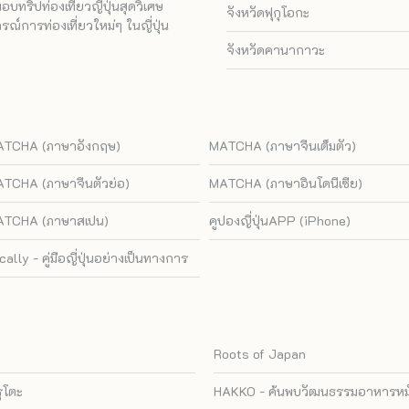
ทริปท่องเที่ยวญี่ปุ่นสุดวิเศษ
จังหวัดฟุกุโอกะ
ณ์การท่องเที่ยวใหม่ๆ ในญี่ปุ่น
จังหวัดคานากาวะ
TCHA (ภาษาอังกฤษ)
MATCHA (ภาษาจีนเต็มตัว)
TCHA (ภาษาจีนตัวย่อ)
MATCHA (ภาษาอินโดนีเซีย)
TCHA (ภาษาสเปน)
คูปองญี่ปุ่นAPP (iPhone)
cally - คู่มือญี่ปุ่นอย่างเป็นทางการ
Roots of Japan
รุโตะ
HAKKO - ค้นพบวัฒนธรรมอาหารหมัก