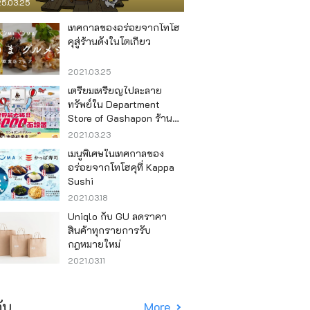
5.03.25
เทศกาลของอร่อยจากโทโฮ
คุสู่ร้านดังในโตเกียว
2021.03.25
เตรียมเหรียญไปละลาย
ทรัพย์ใน Department
Store of Gashapon ร้านที่มี
เครื่องกาชาปองเยอะที่สุดใน
2021.03.23
โลก อิเคะบุคุโระ
เมนูพิเศษในเทศกาลของ
อร่อยจากโทโฮคุที่ Kappa
Sushi
2021.03.18
Uniqlo กับ GU ลดราคา
สินค้าทุกรายการรับ
กฎหมายใหม่
2021.03.11
ับ
More