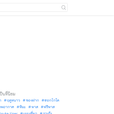
เป็นที่นิยม
ัก
ฤดูหนาว
ของฝาก
ฮอกไกโด
าพอากาศ
หิมะ
พาส
ฟรีพาส
tsuka tiger
แผนเที่ยว
ราเม็ง