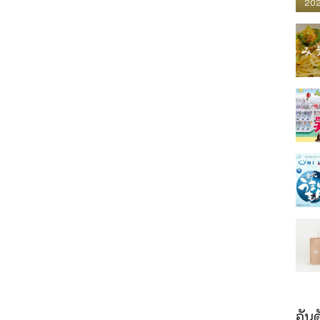
202
อันด