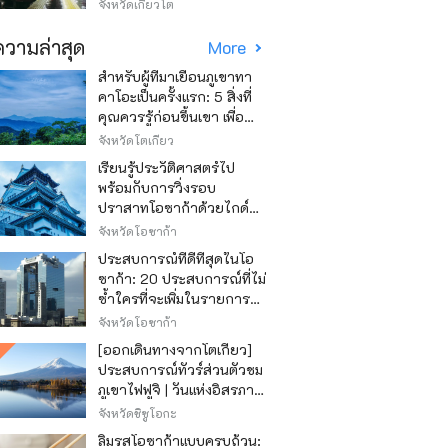
วิธีไหนถูก
จังหวัดเกียวโต
วามล่าสุด
More
สำหรับผู้ที่มาเยือนภูเขาทา
คาโอะเป็นครั้งแรก: 5 สิ่งที่
คุณควรรู้ก่อนขึ้นเขา เพื่อ
ให้การปีนเขาเป็นไปอย่าง
จังหวัดโตเกียว
สนุกสนาน
เรียนรู้ประวัติศาสตร์ไป
พร้อมกับการวิ่งรอบ
ปราสาทโอซาก้าด้วยไกด์
เสียง "วิ่ง วิ่ง เรียนรู้"
จังหวัดโอซาก้า
ประสบการณ์ที่ดีที่สุดในโอ
ซาก้า: 20 ประสบการณ์ที่ไม่
ซ้ำใครที่จะเพิ่มในรายการสิ่ง
ที่อยากทำในการเดินทาง
จังหวัดโอซาก้า
ของคุณ
[ออกเดินทางจากโตเกียว]
ประสบการณ์ทัวร์ส่วนตัวชม
ภูเขาไฟฟูจิ | วันแห่งอิสรภาพ
สุดหรู
จังหวัดชิซูโอกะ
ลิ้มรสโอซาก้าแบบครบถ้วน: