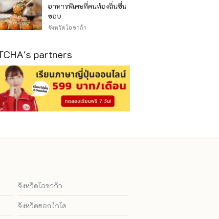
อาหารพิเศษที่คนท้องถิ่นชื่น
ชอบ
จังหวัดโอซาก้า
CHA's partners
จังหวัดโอซาก้า
จังหวัดฮอกไกโด