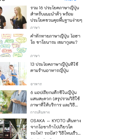
รวม 16 ประโยคภาษาญี่ปุ่น
สำหรับแนะนำตัว พร้อม
ประโยคชวนคุยพื้นฐานง่ายๆ
ภาษา
คำทักทายภาษาญี่ปุ่น โอฮา
โย ซาโยนาระ เซมากุเตะ?
ภาษา
13 ประโยคภาษาญี่ปุ่นที่ใช้
ตามร้านอาหารญี่ปุ่น
อาหาร
6 แอปเรียกแท็กซี่ในญี่ปุ่น
แสนสะดวก (สรุปรวมวิธีใช้
ภาษาที่ให้บริการ และวิธี
ชำระเงิน)
การเดินทาง
OSAKA ⇔ KYOTO เดินทาง
จากโอซาก้าไปเกียวโต
รถไฟ? รถบัส? วิธีไหนเร็ว