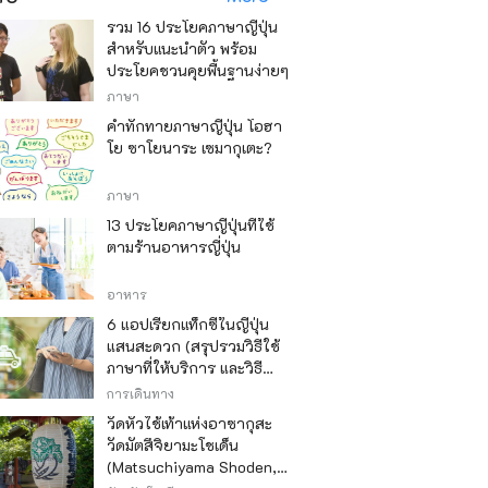
รวม 16 ประโยคภาษาญี่ปุ่น
สำหรับแนะนำตัว พร้อม
ประโยคชวนคุยพื้นฐานง่ายๆ
ภาษา
คำทักทายภาษาญี่ปุ่น โอฮา
โย ซาโยนาระ เซมากุเตะ?
ภาษา
13 ประโยคภาษาญี่ปุ่นที่ใช้
ตามร้านอาหารญี่ปุ่น
อาหาร
6 แอปเรียกแท็กซี่ในญี่ปุ่น
แสนสะดวก (สรุปรวมวิธีใช้
ภาษาที่ให้บริการ และวิธี
ชำระเงิน)
การเดินทาง
วัดหัวไช้เท้าแห่งอาซากุสะ
วัดมัตสึจิยามะโชเด็น
(Matsuchiyama Shoden,