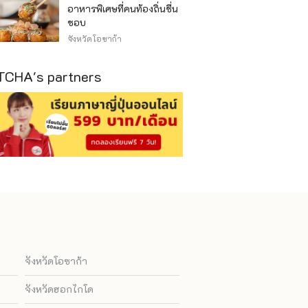
อาหารพิเศษที่คนท้องถิ่นชื่น
ชอบ
จังหวัดโอซาก้า
CHA's partners
จังหวัดโอซาก้า
จังหวัดฮอกไกโด