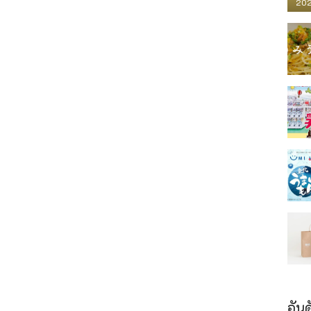
202
อันด