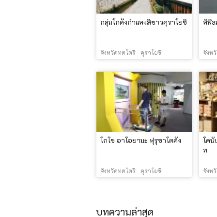
กลุ่มโกดังกำแพงสีขาวคุราโยชิ
พิพิ
จังหวัดทตโตริ
คุราโยชิ
จังหว
โกโช อาโอยามะ ฟุรุซาโตคัง
โคนั
ท
จังหวัดทตโตริ
คุราโยชิ
จังหว
บทความล่าสุด