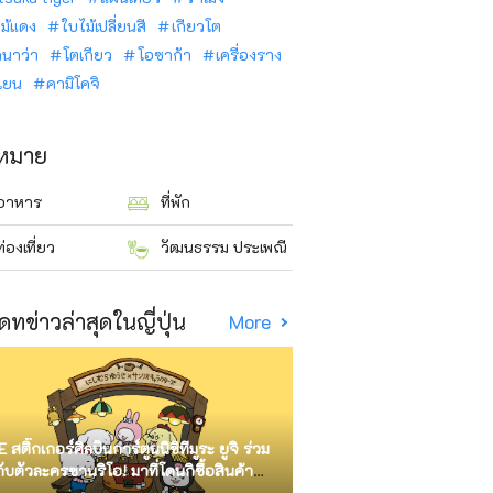
ม้แดง
ใบไม้เปลี่ยนสี
เกียวโต
ินาว่า
โตเกียว
โอซาก้า
เครื่องราง
นเยน
คามิโคจิ
าหมาย
อาหาร
ที่พัก
ท่องเที่ยว
วัฒนธรรม ประเพณี
ดทข่าวล่าสุดในญี่ปุ่น
More
E สติ๊กเกอร์ศิลปินการ์ตูนนิชิทีมูระ ยูจิ ร่วม
กับตัวละครซานริโอ! มาที่โดนกิซื้อสินค้า
ัด