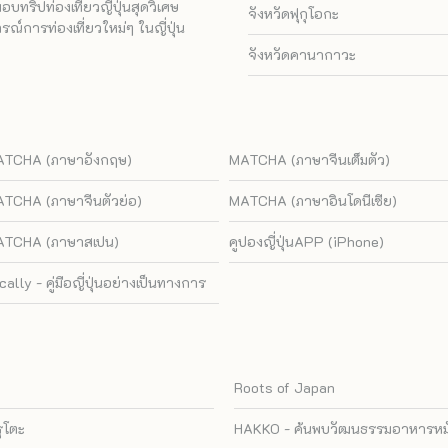
ทริปท่องเที่ยวญี่ปุ่นสุดวิเศษ
จังหวัดฟุกุโอกะ
ณ์การท่องเที่ยวใหม่ๆ ในญี่ปุ่น
จังหวัดคานากาวะ
TCHA (ภาษาอังกฤษ)
MATCHA (ภาษาจีนเต็มตัว)
TCHA (ภาษาจีนตัวย่อ)
MATCHA (ภาษาอินโดนีเซีย)
TCHA (ภาษาสเปน)
คูปองญี่ปุ่นAPP (iPhone)
cally - คู่มือญี่ปุ่นอย่างเป็นทางการ
Roots of Japan
รุโตะ
HAKKO - ค้นพบวัฒนธรรมอาหารหมัก