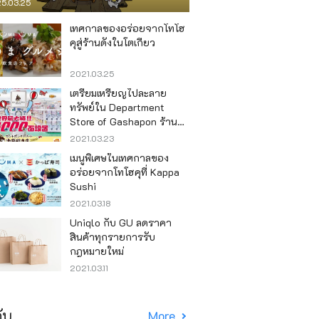
5.03.25
เทศกาลของอร่อยจากโทโฮ
คุสู่ร้านดังในโตเกียว
2021.03.25
เตรียมเหรียญไปละลาย
ทรัพย์ใน Department
Store of Gashapon ร้านที่มี
เครื่องกาชาปองเยอะที่สุดใน
2021.03.23
โลก อิเคะบุคุโระ
เมนูพิเศษในเทศกาลของ
อร่อยจากโทโฮคุที่ Kappa
Sushi
2021.03.18
Uniqlo กับ GU ลดราคา
สินค้าทุกรายการรับ
กฎหมายใหม่
2021.03.11
ับ
More