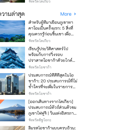
Asakusa)
จังหวัดโตเกียว
วามล่าสุด
More
สำหรับผู้ที่มาเยือนภูเขาทา
คาโอะเป็นครั้งแรก: 5 สิ่งที่
คุณควรรู้ก่อนขึ้นเขา เพื่อ
ให้การปีนเขาเป็นไปอย่าง
จังหวัดโตเกียว
สนุกสนาน
เรียนรู้ประวัติศาสตร์ไป
พร้อมกับการวิ่งรอบ
ปราสาทโอซาก้าด้วยไกด์
เสียง "วิ่ง วิ่ง เรียนรู้"
จังหวัดโอซาก้า
ประสบการณ์ที่ดีที่สุดในโอ
ซาก้า: 20 ประสบการณ์ที่ไม่
ซ้ำใครที่จะเพิ่มในรายการสิ่ง
ที่อยากทำในการเดินทาง
จังหวัดโอซาก้า
ของคุณ
[ออกเดินทางจากโตเกียว]
ประสบการณ์ทัวร์ส่วนตัวชม
ภูเขาไฟฟูจิ | วันแห่งอิสรภาพ
สุดหรู
จังหวัดชิซูโอกะ
ลิ้มรสโอซาก้าแบบครบถ้วน: