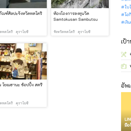
ใบไ
ธภัณฑ์ศิลปะจังหวัดทตโตริ
ห้องโถงการลงทุนวัด
โอก
Samtokusan Sambutsu
เงิ
ัดทตโตริ
คุราโยชิ
จังหวัดทตโตริ
คุราโยชิ
เป้
อัพเ
น โยเนฮานะ ช้อปปิ้ง สตรี
ัดทตโตริ
คุราโยชิ
LIN
มือ
จำก