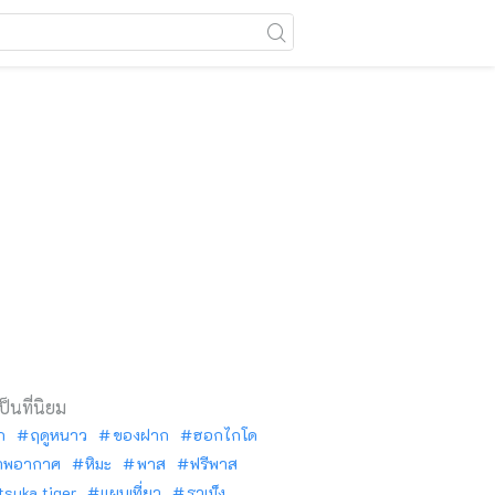
เป็นที่นิยม
ัก
ฤดูหนาว
ของฝาก
ฮอกไกโด
าพอากาศ
หิมะ
พาส
ฟรีพาส
tsuka tiger
แผนเที่ยว
ราเม็ง