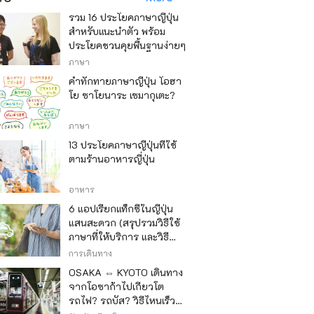
รวม 16 ประโยคภาษาญี่ปุ่น
สำหรับแนะนำตัว พร้อม
ประโยคชวนคุยพื้นฐานง่ายๆ
ภาษา
คำทักทายภาษาญี่ปุ่น โอฮา
โย ซาโยนาระ เซมากุเตะ?
ภาษา
13 ประโยคภาษาญี่ปุ่นที่ใช้
ตามร้านอาหารญี่ปุ่น
อาหาร
6 แอปเรียกแท็กซี่ในญี่ปุ่น
แสนสะดวก (สรุปรวมวิธีใช้
ภาษาที่ให้บริการ และวิธี
ชำระเงิน)
การเดินทาง
OSAKA ⇔ KYOTO เดินทาง
จากโอซาก้าไปเกียวโต
รถไฟ? รถบัส? วิธีไหนเร็ว