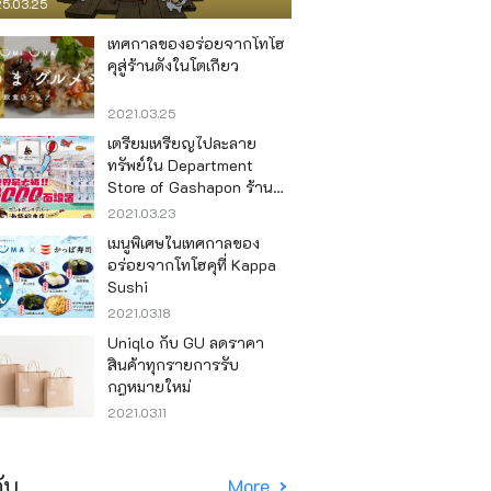
5.03.25
เทศกาลของอร่อยจากโทโฮ
คุสู่ร้านดังในโตเกียว
2021.03.25
เตรียมเหรียญไปละลาย
ทรัพย์ใน Department
Store of Gashapon ร้านที่มี
เครื่องกาชาปองเยอะที่สุดใน
2021.03.23
โลก อิเคะบุคุโระ
เมนูพิเศษในเทศกาลของ
อร่อยจากโทโฮคุที่ Kappa
Sushi
2021.03.18
Uniqlo กับ GU ลดราคา
สินค้าทุกรายการรับ
กฎหมายใหม่
2021.03.11
ับ
More