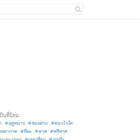
เป็นที่นิยม
ัก
ฤดูหนาว
ของฝาก
ฮอกไกโด
าพอากาศ
หิมะ
พาส
ฟรีพาส
tsuka tiger
แผนเที่ยว
ราเม็ง