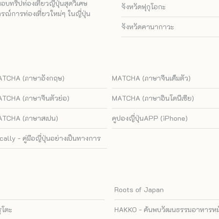
ทริปท่องเที่ยวญี่ปุ่นสุดวิเศษ
จังหวัดฟุกุโอกะ
ณ์การท่องเที่ยวใหม่ๆ ในญี่ปุ่น
จังหวัดคานากาวะ
TCHA (ภาษาอังกฤษ)
MATCHA (ภาษาจีนเต็มตัว)
TCHA (ภาษาจีนตัวย่อ)
MATCHA (ภาษาอินโดนีเซีย)
TCHA (ภาษาสเปน)
คูปองญี่ปุ่นAPP (iPhone)
cally - คู่มือญี่ปุ่นอย่างเป็นทางการ
Roots of Japan
รุโตะ
HAKKO - ค้นพบวัฒนธรรมอาหารหมัก