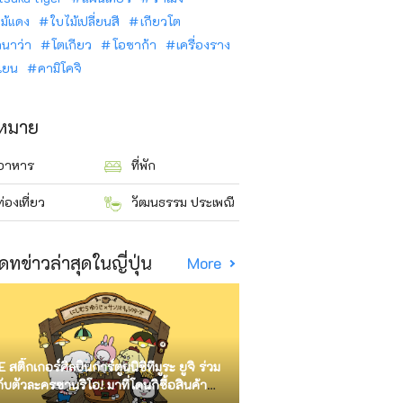
ม้แดง
ใบไม้เปลี่ยนสี
เกียวโต
ินาว่า
โตเกียว
โอซาก้า
เครื่องราง
นเยน
คามิโคจิ
าหมาย
อาหาร
ที่พัก
ท่องเที่ยว
วัฒนธรรม ประเพณี
ดทข่าวล่าสุดในญี่ปุ่น
More
E สติ๊กเกอร์ศิลปินการ์ตูนนิชิทีมูระ ยูจิ ร่วม
กับตัวละครซานริโอ! มาที่โดนกิซื้อสินค้า
ัด