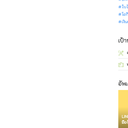
ใบไ
โอก
เงิ
เป้
อัพเ
LIN
มือ
จำก