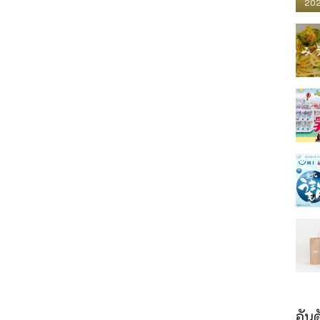
202
อันด