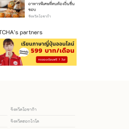
อาหารพิเศษที่คนท้องถิ่นชื่น
ชอบ
จังหวัดโอซาก้า
CHA's partners
จังหวัดโอซาก้า
จังหวัดฮอกไกโด