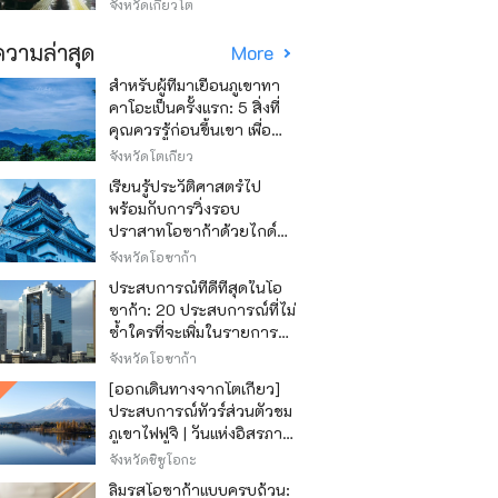
วิธีไหนถูก
จังหวัดเกียวโต
วามล่าสุด
More
สำหรับผู้ที่มาเยือนภูเขาทา
คาโอะเป็นครั้งแรก: 5 สิ่งที่
คุณควรรู้ก่อนขึ้นเขา เพื่อ
ให้การปีนเขาเป็นไปอย่าง
จังหวัดโตเกียว
สนุกสนาน
เรียนรู้ประวัติศาสตร์ไป
พร้อมกับการวิ่งรอบ
ปราสาทโอซาก้าด้วยไกด์
เสียง "วิ่ง วิ่ง เรียนรู้"
จังหวัดโอซาก้า
ประสบการณ์ที่ดีที่สุดในโอ
ซาก้า: 20 ประสบการณ์ที่ไม่
ซ้ำใครที่จะเพิ่มในรายการสิ่ง
ที่อยากทำในการเดินทาง
จังหวัดโอซาก้า
ของคุณ
[ออกเดินทางจากโตเกียว]
ประสบการณ์ทัวร์ส่วนตัวชม
ภูเขาไฟฟูจิ | วันแห่งอิสรภาพ
สุดหรู
จังหวัดชิซูโอกะ
ลิ้มรสโอซาก้าแบบครบถ้วน: