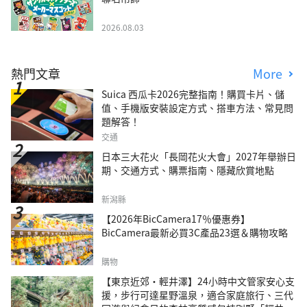
2026.08.03
熱門文章
More
Suica 西瓜卡2026完整指南！購買卡片、儲
值、手機版安裝設定方式、搭車方法、常見問
題解答！
交通
日本三大花火「長岡花火大會」2027年舉辦日
期、交通方式、購票指南、隱藏欣賞地點
新潟縣
【2026年BicCamera17％優惠券】
BicCamera最新必買3C產品23選＆購物攻略
購物
【東京近郊・輕井澤】24小時中文管家安心支
援，步行可達星野溫泉，適合家庭旅行、三代