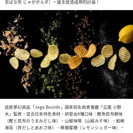
京ばな奈 じゃがボルダ）ㄧ誕生就造成熱烈討論！
這款夢幻商品「Jaga Boulde」請來知名和食餐廳「広尾 小野
木」監修，混合日本特色食材，研發出4種口味：鰹魚昆布鮮味
（鰹と昆布のうまみだし味）、山椒味噌（山椒みそ味）、蛤蜊
海苔（貝だしとあおさ味）、檸檬蜜糖（レモンシュガー味）。