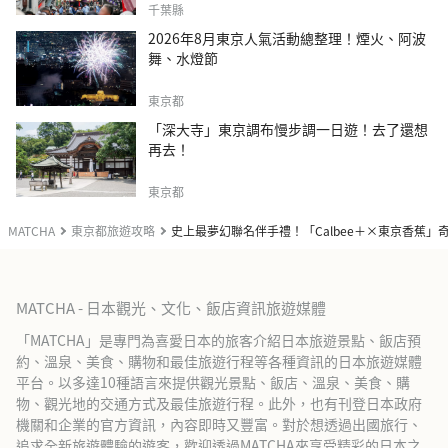
千葉縣
2026年8月東京人氣活動總整理！煙火、阿波
舞、水燈節
東京都
「深大寺」東京調布慢步調一日遊！去了還想
再去！
東京都
MATCHA
東京都旅遊攻略
史上最夢幻聯名伴手禮！「Calbee＋×東京香蕉」
MATCHA - 日本觀光、文化、飯店資訊旅遊媒體
「MATCHA」是專門為喜愛日本的旅客介紹日本旅遊景點、飯店預
約、溫泉、美食、購物和最佳旅遊行程等各種資訊的日本旅遊媒體
平台。以多達10種語言來提供觀光景點、飯店、溫泉、美食、購
物、觀光地的交通方式及最佳旅遊行程。此外，也有刊登日本政府
機關和企業的官方資訊，內容即時又豐富。對於想透過出國旅行、
追求全新旅遊體驗的遊客，歡迎透過MATCHA來享受精彩的日本之