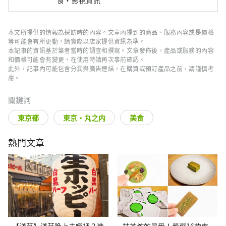
食・影視資訊
本文所提供的情報為採訪時的內容。文章內提到的商品、服務內容或是價格
等可能會有所更動，請實際以店家提供資訊為準。
本記事的資訊基於筆者當時的調查和撰寫。文章發佈後，產品或服務的內容
和價格可能會有變更，在使用時請再次事前確認。
此外，記事內可能包含分潤與廣告連結，在購買或預訂產品之前，請謹慎考
慮。
關鍵詞
東京都
東京・丸之内
美食
熱門文章
【淺草】淺草晚上去哪裡？造
抹茶控的最愛！嚴選16款東