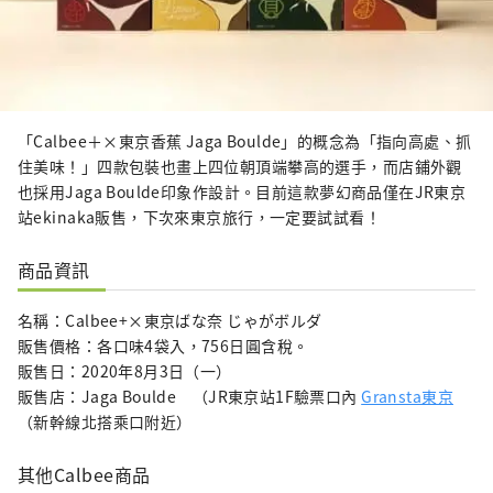
「Calbee＋×東京香蕉 Jaga Boulde」的概念為「指向高處、抓
住美味！」四款包裝也畫上四位朝頂端攀高的選手，而店鋪外觀
也採用Jaga Boulde印象作設計。目前這款夢幻商品僅在JR東京
站ekinaka販售，下次來東京旅行，一定要試試看！
商品資訊
名稱：Calbee+×東京ばな奈 じゃがボルダ
販售價格：各口味4袋入，756日圓含稅。
販售日：2020年8月3日（一）
販售店：Jaga Boulde （JR東京站1F驗票口內
Gransta東京
（新幹線北搭乘口附近）
其他Calbee商品