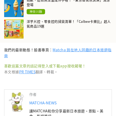
登場
神奈川縣
洋芋片控、零食控的掃貨清單！「Calbee卡樂比」超人
氣商品19選
我們的最新動態！臉書專頁：
Matcha 與在地人同趣的日本旅遊指
南
喜歡這篇文章的話記得登入或下載app按收藏喔！
本文根據
PR TIMES
翻譯、轉載。
作者
MATCHA-NEWS
讓MATCHA和你分享最新日本旅遊・景點・美