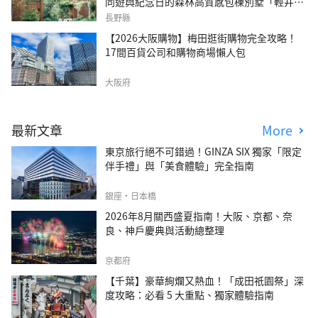
同遊與紀念日的森林高質感包棟別墅「輕井澤
森四季VILLA」
長野縣
【2026大阪購物】梅田逛街購物完全攻略！
17間百貨公司和購物商場懶人包
大阪府
最新文章
More
東京旅行絕不可錯過！GINZA SIX 獨家「限定
伴手禮」與「美食體驗」完全指南
銀座・日本橋
2026年8月關西盛夏指南！大阪、京都、奈
良、神戶慶典與活動總整理
京都府
【千葉】豪華絢爛又熱血！「成田祇園祭」深
度攻略：必看 5 大重點、獨家體驗指南