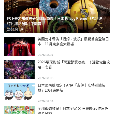
吃下去才知道被分到哪個學院！日本 Krispy Kreme 《哈利波
特》甜甜圈8月中開賣
2026.08.10
美國鬼才導演「提姆・波頓」展覽首度登陸日
本！11月東京盛大登場
2026.08.07
2026環球影城「萬聖節驚魂夜」！活動完整攻
略一次看
2026.08.06
日本國內線限定！ANA「吉伊卡哇特別塗裝
機」10月底開航
2026.08.04
全部都想收藏！日本全家 × 三麗鷗 26位角色
聯名吊飾