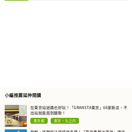
小編推薦延伸閱讀
在東京站迷路也好玩！「GRANSTA東京」66家新店，不
出站就能逛到腿軟！
東京都
東京・丸之内
抱歉，這款無法當成伴手禮！「東京香蕉冰淇淋」清涼