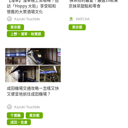
訪「Hoppy 大街」享受昭和
京抹茶甜點和零食
懷舊的大眾酒場文化
Kazuki Tsuchido
MATCHA
東京都
東京都
上野・淺草・秋葉原
成田機場交通攻略ー怎樣又快
又便宜地前往成田機場？
Kazuki Tsuchido
千葉縣
東京都
成田・佐倉