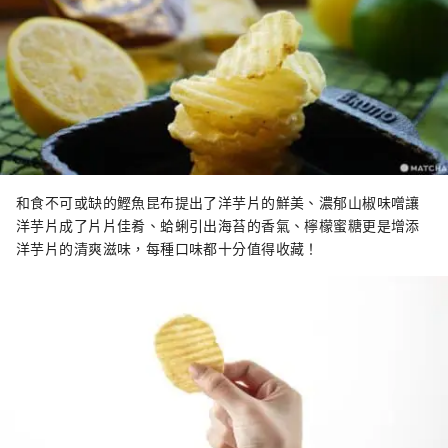
和食不可或缺的鰹魚昆布提出了洋芋片的鮮美、濃郁山椒味噌讓
洋芋片成了片片佳肴、蛤蜊引出海苔的香氣、檸檬蜜糖更是增添
洋芋片的清爽滋味，每種口味都十分值得收藏！