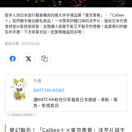
很多人到日本旅行都會購買的兩大伴手禮品牌「東京香蕉」、「Calbee
＋」竟然聯手推出聯名商品！一次帶來四種口味的洋芋片，融合日本代表
食材並以新技術研發，呈現讓人欲罷不能又不黏手的香脆！這麼夢幻的聯
名伴手禮，下次來東京玩一定要帶幾盒回去啊！
更新日期 :
2020.08.05
作者
MATCHA-NEWS
讓MATCHA和你分享最新日本旅遊・景點・美
食・影視資訊
本服務包含贊助廣告。
夢幻聯名！「Calbee＋×東京香蕉」洋芋片誕生