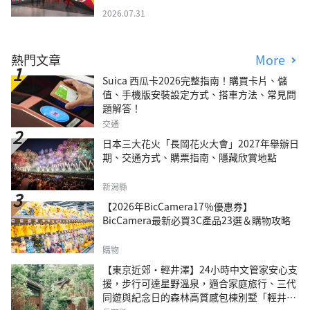
2026.07.31
熱門文章
More
Suica 西瓜卡2026完整指南！購買卡片、儲
值、手機版安裝設定方式、搭車方法、常見問
題解答！
交通
日本三大花火「長岡花火大會」2027年舉辦日
期、交通方式、購票指南、隱藏欣賞地點
新潟縣
【2026年BicCamera17％優惠券】
BicCamera最新必買3C產品23選＆購物攻略
購物
【東京近郊・輕井澤】24小時中文管家安心支
援，步行可達星野溫泉，適合家庭旅行、三代
同遊與紀念日的森林高質感包棟別墅「輕井澤