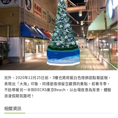
另外，2020年12月25日前，3樓也將用藍白色燈飾妝點聖誕樹，
表現出「大海」印象，同樣是值得留念觀賞的重點。趁著冬季，
不妨帶著另一半到DECKS東京Beach，以台場夜景為背景，體驗
浪漫假期氛圍吧！
相關資訊