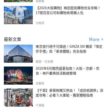
森四季VILLA」
長野縣
【2026大阪購物】梅田逛街購物完全攻略！
17間百貨公司和購物商場懶人包
大阪府
最新文章
More
東京旅行絕不可錯過！GINZA SIX 獨家「限定
伴手禮」與「美食體驗」完全指南
銀座・日本橋
2026年8月關西盛夏指南！大阪、京都、奈
良、神戶慶典與活動總整理
京都府
【千葉】豪華絢爛又熱血！「成田祇園祭」深
度攻略：必看 5 大重點、獨家體驗指南
千葉縣