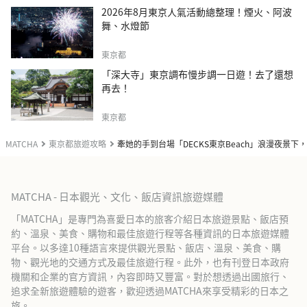
2026年8月東京人氣活動總整理！煙火、阿波
舞、水燈節
東京都
「深大寺」東京調布慢步調一日遊！去了還想
再去！
東京都
MATCHA
東京都旅遊攻略
牽她的手到台場「DECKS東京Beach」浪漫夜景下
MATCHA - 日本觀光、文化、飯店資訊旅遊媒體
「MATCHA」是專門為喜愛日本的旅客介紹日本旅遊景點、飯店預
約、溫泉、美食、購物和最佳旅遊行程等各種資訊的日本旅遊媒體
平台。以多達10種語言來提供觀光景點、飯店、溫泉、美食、購
物、觀光地的交通方式及最佳旅遊行程。此外，也有刊登日本政府
機關和企業的官方資訊，內容即時又豐富。對於想透過出國旅行、
追求全新旅遊體驗的遊客，歡迎透過MATCHA來享受精彩的日本之
旅。