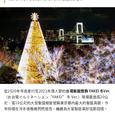
從2020年年底舉行至2021年情人節的
台場聖誕燈飾 YAKEI 冬Ver.
（お台場イルミネーション“YAKEI” 冬 Ver.）現場擺放高20公
尺、寬10公尺的大型聖誕樹是號稱東京都內最大的聖誕真樹，今
年同樣在冷冬夜晚裡閃閃發亮，繼續為大家製造美好佳節回憶。