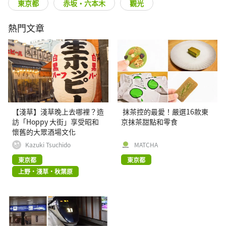
東京都
赤坂・六本木
觀光
熱門文章
【淺草】淺草晚上去哪裡？造
抹茶控的最愛！嚴選16款東
訪「Hoppy 大街」享受昭和
京抹茶甜點和零食
懷舊的大眾酒場文化
Kazuki Tsuchido
MATCHA
東京都
東京都
上野・淺草・秋葉原