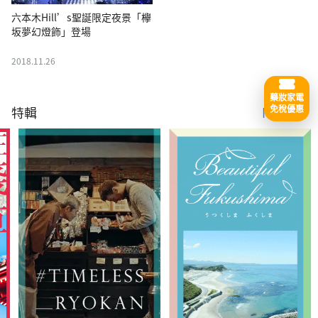
六本木Hill’s聖誕限定夜景「欅
坂夢幻燈飾」登場
2018.11.26
藥妝家電
免稅優惠
特輯
More