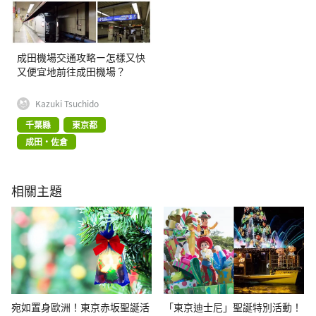
成田機場交通攻略ー怎樣又快
又便宜地前往成田機場？
Kazuki Tsuchido
千葉縣
東京都
成田・佐倉
相關主題
宛如置身歐洲！東京赤坂聖誕活
「東京迪士尼」聖誕特別活動！