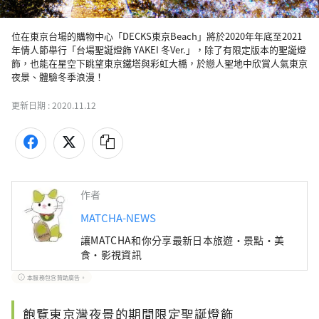
位在東京台場的購物中心「DECKS東京Beach」將於2020年年底至2021
年情人節舉行「台場聖誕燈飾 YAKEI 冬Ver.」，除了有限定版本的聖誕燈
飾，也能在星空下眺望東京鐵塔與彩虹大橋，於戀人聖地中欣賞人氣東京
夜景、體驗冬季浪漫！
更新日期 :
2020.11.12
作者
MATCHA-NEWS
讓MATCHA和你分享最新日本旅遊・景點・美
食・影視資訊
本服務包含贊助廣告。
飽覽東京灣夜景的期間限定聖誕燈飾