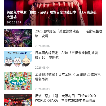
美國鬼才導演「提姆・波頓」展覽首度登陸日本！11月東京盛
大登場
2026.08.07
2026環球影城「萬聖節驚魂夜」！活動完整攻
略一次看
2026.08.06
日本國內線限定！ANA「吉伊卡哇特別塗裝
機」10月底開航
2026.08.04
全部都想收藏！日本全家 × 三麗鷗 26位角色
聯名吊飾
2026.08.03
反派「惡」主題！大阪梅田「THE★JOJO
WORLD OSAKA」常設店2026年冬季開幕