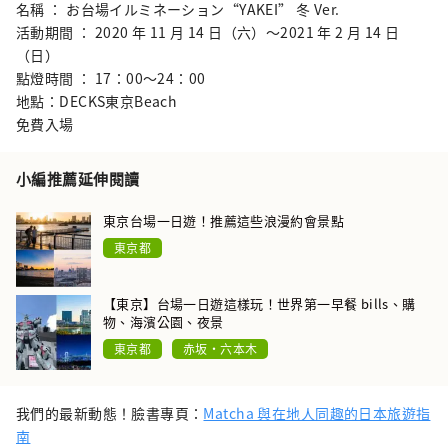
名稱 ： お台場イルミネーション“YAKEI” 冬 Ver.
活動期間 ： 2020 年 11 月 14 日（六）～2021 年 2 月 14 日
（日）
點燈時間 ： 17：00～24：00
地點：DECKS東京Beach
免費入場
小編推薦延伸閱讀
東京台場一日遊！推薦這些浪漫約會景點
東京都
【東京】台場一日遊這樣玩！世界第一早餐 bills、購
物、海濱公園、夜景
東京都
赤坂・六本木
我們的最新動態！臉書專頁：
Matcha 與在地人同趣的日本旅遊指
南