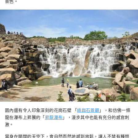
景色。
園內還有令人印象深刻的花崗石壁 「
綠與石景觀
」，和仿佛一條
龍在瀑布上昇騰的「
昇龍瀑布
」，漫步其中也能有充分的感官刺
激。
當身在開闊的天空下，會自然而然地感到放鬆，讓人不禁有種想