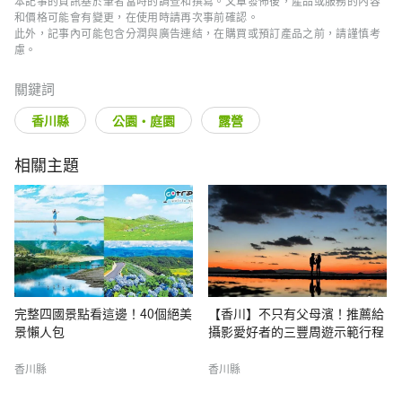
本記事的資訊基於筆者當時的調查和撰寫。文章發佈後，產品或服務的內容
和價格可能會有變更，在使用時請再次事前確認。
此外，記事內可能包含分潤與廣告連結，在購買或預訂產品之前，請謹慎考
慮。
關鍵詞
香川縣
公園・庭園
露營
相關主題
完整四國景點看這邊！40個絕美
【香川】不只有父母濱！推薦給
景懶人包
攝影愛好者的三豐周遊示範行程
香川縣
香川縣