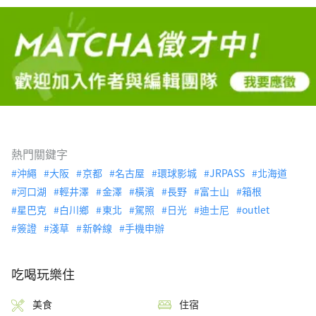
熱門關鍵字
沖繩
大阪
京都
名古屋
環球影城
JRPASS
北海道
河口湖
輕井澤
金澤
橫濱
長野
富士山
箱根
星巴克
白川鄉
東北
駕照
日光
迪士尼
outlet
簽證
淺草
新幹線
手機申辦
吃喝玩樂住
美食
住宿