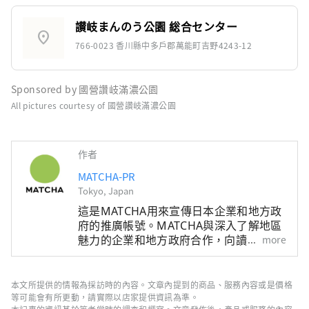
讃岐まんのう公園 総合センター
location_on
766-0023 香川縣中多戶郡萬能町吉野4243-12
Sponsored by
國營讚岐滿濃公園
All pictures courtesy of 國營讚岐滿濃公園
作者
MATCHA-PR
Tokyo, Japan
這是MATCHA用來宣傳日本企業和地方政
府的推廣帳號。MATCHA與深入了解地區
魅力的企業和地方政府合作，向讀者介紹
more
日本尚未被發現的魅力！同時我們也根據
該地區的政府和企業等提供值得信賴的資
訊撰寫文章。
本文所提供的情報為採訪時的內容。文章內提到的商品、服務內容或是價格
等可能會有所更動，請實際以店家提供資訊為準。