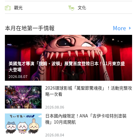
觀光
文化
本月在地第一手情報
More
美國鬼才導演「提姆・波頓」展覽首度登陸日本！11月東京盛
大登場
2026.08.07
2026環球影城「萬聖節驚魂夜」！活動完整攻
略一次看
2026.08.06
日本國內線限定！ANA「吉伊卡哇特別塗裝
機」10月底開航
2026.08.04