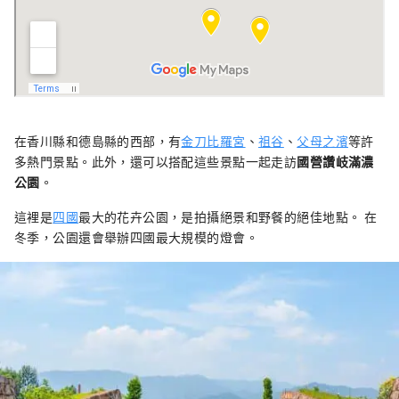
在香川縣和德島縣的西部，有
金刀比羅宮
、
祖谷
、
父母之濱
等許
多熱門景點。此外，還可以搭配這些景點一起走訪
國營讚岐滿濃
公園
。
這裡是
四國
最大的花卉公園，是拍攝絕景和野餐的絕佳地點。 在
冬季，公園還會舉辦四國最大規模的燈會。