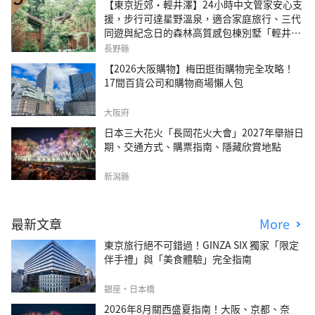
【東京近郊・輕井澤】24小時中文管家安心支
援，步行可達星野溫泉，適合家庭旅行、三代
同遊與紀念日的森林高質感包棟別墅「輕井澤
森四季VILLA」
長野縣
【2026大阪購物】梅田逛街購物完全攻略！
17間百貨公司和購物商場懶人包
大阪府
日本三大花火「長岡花火大會」2027年舉辦日
期、交通方式、購票指南、隱藏欣賞地點
新潟縣
最新文章
More
東京旅行絕不可錯過！GINZA SIX 獨家「限定
伴手禮」與「美食體驗」完全指南
銀座・日本橋
2026年8月關西盛夏指南！大阪、京都、奈