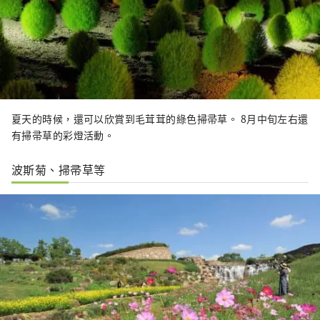
夏天的時候，還可以欣賞到毛茸茸的綠色掃帚草。 8月中旬左右還
有掃帚草的彩燈活動。
波斯菊、掃帚草等