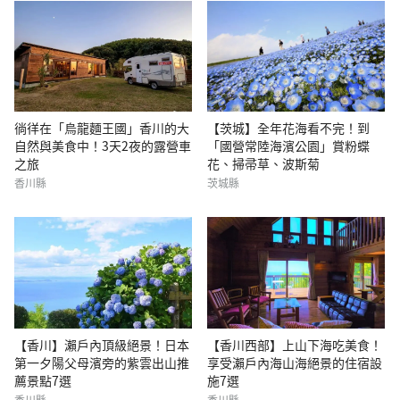
徜徉在「烏龍麵王國」香川的大
【茨城】全年花海看不完！到
自然與美食中！3天2夜的露營車
「國營常陸海濱公園」賞粉蝶
之旅
花、掃帚草、波斯菊
香川縣
茨城縣
【香川】瀨戶內頂級絕景！日本
【香川西部】上山下海吃美食！
第一夕陽父母濱旁的紫雲出山推
享受瀨戶內海山海絕景的住宿設
薦景點7選
施7選
香川縣
香川縣