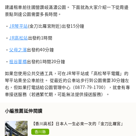
建議租車前往國營讚岐滿濃公園。 下面就為大家介紹一下從周邊
景點到達公園需要多長時間。
・
JR琴平站
(金刀比羅宮附近)出發15分鐘
・
JR高松站
出發約1時間
・
父母之濱
出發約40分鐘
・
祖谷蔓橋
出發約1時間20分鐘
如果您使用公共交通工具，可在JR琴平站或「高松琴平電鐵」的
琴平站乘坐公車前往。 從最近的公車站步行到公園需要30分鐘左
右，但如果打電話給公園管理中心（0877-79-1700），就會有專
車接送服務（若遇繁忙期，可能無法提供接送服務）。
小編推薦延伸閱讀
【香川高松】日本人一生必來一次的『金刀比羅宮』
香川縣