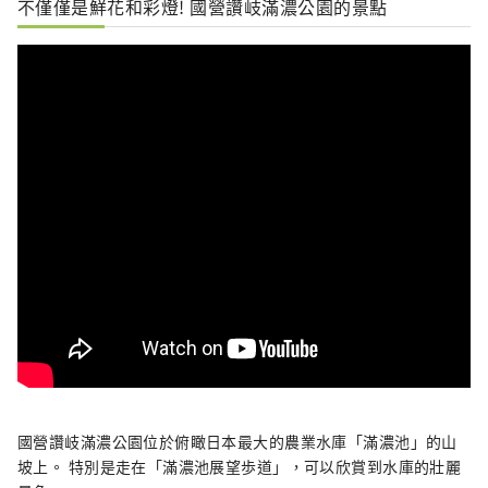
不僅僅是鮮花和彩燈! 國營讚岐滿濃公園的景點
國營讚岐滿濃公園位於俯瞰日本最大的農業水庫「滿濃池」的山
坡上。 特別是走在「滿濃池展望歩道」，可以欣賞到水庫的壯麗