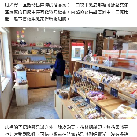
眼光澤，且散發出陣陣奶油香氣；一口咬下派皮那輕薄酥鬆充滿
空氣感的口感中帶有微微焦糖香，內餡的蘋果甜度適中，口感比
起一般市售蘋果派來得精緻細膩。
店裡除了招牌蘋果派之外，脆皮泡芙、花林糖饅頭、無花果派等
也非常受到歡迎，可惜小編前往時無花果派剛好賣光，沒有多餘