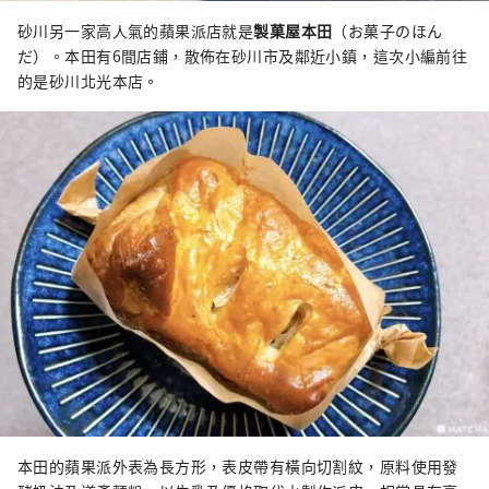
砂川另一家高人氣的蘋果派店就是
製菓屋本田
（お菓子のほん
だ）。本田有6間店鋪，散佈在砂川市及鄰近小鎮，這次小編前往
的是砂川北光本店。
本田的蘋果派外表為長方形，表皮帶有橫向切割紋，原料使用發