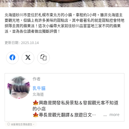
北海道砂川市是位於札幌市東北方的小鎮，車程約1小時。雖非北海道主
要觀光地，但鎮上有許多美味的甜點店，其中最著名的就是甜點控會特地
排隊去買的蘋果派！這次小編帶大家前往砂川品嘗當地三家不同的蘋果
派，並為各位讀者做出獨斷評價！
更新日期 :
2025.10.14
作者
乳牛貓
北海道
興趣是開發私房景點＆發掘觀光客不知道
的小店
more
專長是觀光翻譯＆旅遊日文
想來北海道找我玩＆任何問題請聯絡
本服務包含贊助廣告。
z2359351@gmail.com