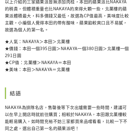
以上介紹的三家蘋果派皆無添加肉桂，本田的蘋果派比NAKAYA
的稍貴，但體積重量也比NAKAYA的來得大顆一些，北菓樓的蘋
果派體積最大，料多價錢又最低，故選為CP值最高，美味度比較
主觀，小編個人覺得本田的帶有酸味，蘋果餡較爽口且不易膩，
故選為個人的第一名。
★人氣：NAKAYA＞本田＞北菓樓
★價錢：本田一個395日圓＞NAKAYA一個380日圓＞北菓樓一個
291日圓
★CP值：北菓樓＞NAKAYA＝本田
★美味：本田＞NAKAYA＝北菓樓
結語
NAKAYA為排隊名店，售罄後等下次出爐需要一些時間，建議可
以在早上開店時就前往購買；相較於NAKAYA，本田跟北菓樓較
能輕易購入，如時間充裕不妨三家都買來品嚐看看，比較一下不
同之處，選出自己第一名的蘋果派吧！