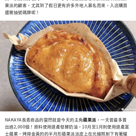
果派的顧客，尤其到了假日更有許多外地人慕名而來，入店購買
還需抽號碼牌呢！
NAKAYA長青商品的當然就是今天的主角
蘋果派
，一天曾最多賣
出過2,000個！原料使用道產發酵奶油，10月至1月則使用道產富
士蘋果，烤得金黃的的半月形蘋果派派皮上在光線照射下有著耀