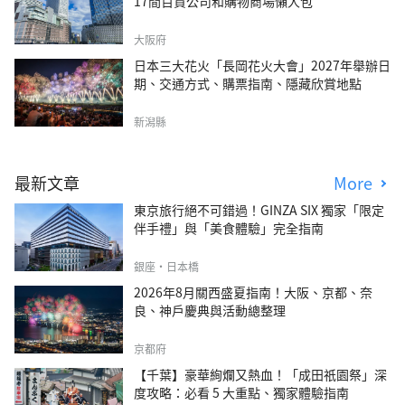
17間百貨公司和購物商場懶人包
大阪府
日本三大花火「長岡花火大會」2027年舉辦日
期、交通方式、購票指南、隱藏欣賞地點
新潟縣
最新文章
More
東京旅行絕不可錯過！GINZA SIX 獨家「限定
伴手禮」與「美食體驗」完全指南
銀座・日本橋
2026年8月關西盛夏指南！大阪、京都、奈
良、神戶慶典與活動總整理
京都府
【千葉】豪華絢爛又熱血！「成田祇園祭」深
度攻略：必看 5 大重點、獨家體驗指南