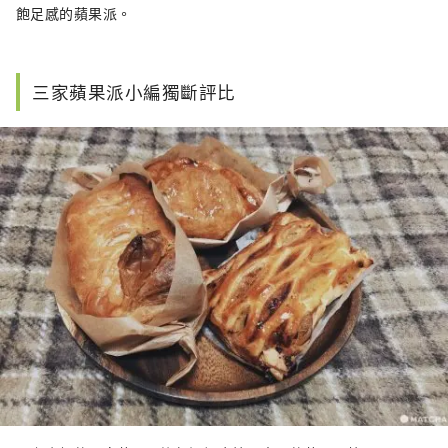
飽足感的蘋果派。
三家蘋果派小編獨斷評比