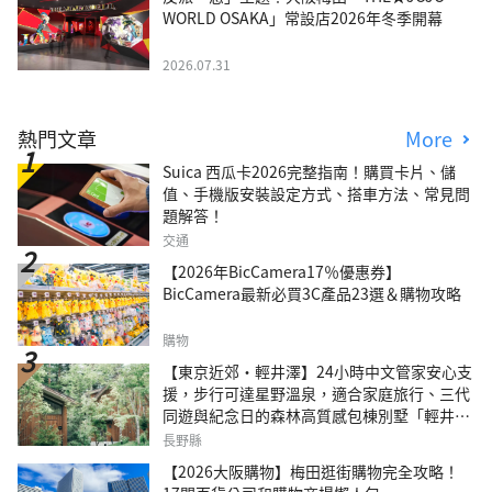
WORLD OSAKA」常設店2026年冬季開幕
2026.07.31
熱門文章
More
Suica 西瓜卡2026完整指南！購買卡片、儲
值、手機版安裝設定方式、搭車方法、常見問
題解答！
交通
【2026年BicCamera17％優惠券】
BicCamera最新必買3C產品23選＆購物攻略
購物
【東京近郊・輕井澤】24小時中文管家安心支
援，步行可達星野溫泉，適合家庭旅行、三代
同遊與紀念日的森林高質感包棟別墅「輕井澤
森四季VILLA」
長野縣
【2026大阪購物】梅田逛街購物完全攻略！