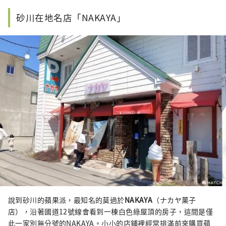
砂川在地名店「NAKAYA」
說到砂川的蘋果派，最知名的莫過於
NAKAYA
（ナカヤ菓子
店），沿著國道12號線會看到一棟白色綠屋頂的房子，這間是僅
此一家別無分號的NAKAYA。小小的店鋪裡經常排滿前來購買蘋