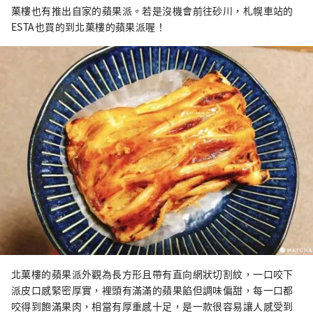
菓樓也有推出自家的蘋果派。若是沒機會前往砂川，札幌車站的
ESTA也買的到北菓樓的蘋果派喔！
北菓樓的蘋果派外觀為長方形且帶有直向網狀切割紋，一口咬下
派皮口感緊密厚實，裡頭有滿滿的蘋果餡但調味偏甜，每一口都
咬得到飽滿果肉，相當有厚重感十足，是一款很容易讓人感受到