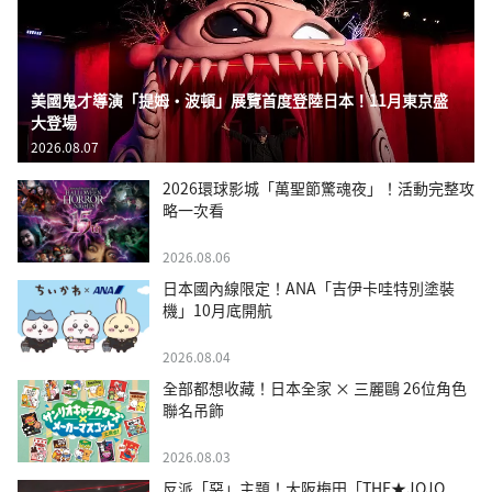
美國鬼才導演「提姆・波頓」展覽首度登陸日本！11月東京盛
大登場
2026.08.07
2026環球影城「萬聖節驚魂夜」！活動完整攻
略一次看
2026.08.06
日本國內線限定！ANA「吉伊卡哇特別塗裝
機」10月底開航
2026.08.04
全部都想收藏！日本全家 × 三麗鷗 26位角色
聯名吊飾
2026.08.03
反派「惡」主題！大阪梅田「THE★JOJO