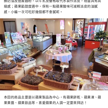
酵奶油及道產麵粉，以牛乳及優格取代水製作派皮，相當具有高
級感；蘋果餡甜度適中，保有一點蘋果酸味可減輕派皮的油膩
感，小編一次可吃好幾個都不會膩呢。
本田的商品主要是以蘋果製品為中心，有蘋果餅乾、蘋果凍、蘋
果果醬、蘋果飲品等，喜愛蘋果的人請一定要來拜訪！