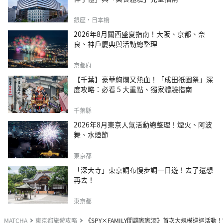
銀座・日本橋
2026年8月關西盛夏指南！大阪、京都、奈
良、神戶慶典與活動總整理
京都府
【千葉】豪華絢爛又熱血！「成田祇園祭」深
度攻略：必看 5 大重點、獨家體驗指南
千葉縣
2026年8月東京人氣活動總整理！煙火、阿波
舞、水燈節
東京都
「深大寺」東京調布慢步調一日遊！去了還想
再去！
東京都
MATCHA
東京都旅遊攻略
《SPY×FAMILY間諜家家酒》首次大規模巡迴活動！WA