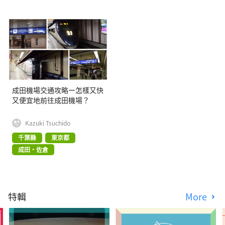
成田機場交通攻略ー怎樣又快
又便宜地前往成田機場？
Kazuki Tsuchido
千葉縣
東京都
成田・佐倉
特輯
More