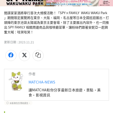
間諜家家酒將舉行首次大規模活動！「SPY×FAMILY  WAKU WAKU Park 
」期間限定展覽將在東京、大阪、福岡、名古屋等日本全國巡迴展出。打
頭陣的東京池袋太陽城為東京主要會場，除了主要展出內容外，也一同推
出 SPY FAMILY 相關周邊商品與咖啡廳菜單，讓粉絲們跟著安妮亞一起興
奮大喊：哇哭哇哭！
更新日期 :
2023.11.21
作者
MATCHA-NEWS
讓MATCHA和你分享最新日本旅遊・景點・美
食・影視資訊
本服務包含贊助廣告。