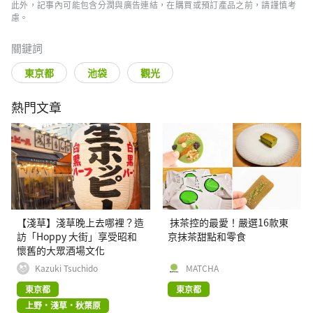
此外，記事內可能包含分潤與廣告連結，在購買或預訂產品之前，請謹慎考
慮。
關鍵詞
東京都
池袋
觀光
熱門文章
【淺草】淺草晚上去哪裡？造
抹茶控的最愛！嚴選16款東
訪「Hoppy 大街」享受昭和
京抹茶甜點和零食
懷舊的大眾酒場文化
Kazuki Tsuchido
MATCHA
東京都
東京都
上野・淺草・秋葉原