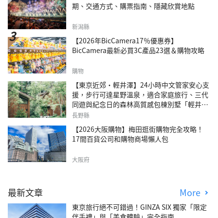
期、交通方式、購票指南、隱藏欣賞地點
新潟縣
【2026年BicCamera17％優惠券】
BicCamera最新必買3C產品23選＆購物攻略
購物
【東京近郊・輕井澤】24小時中文管家安心支
援，步行可達星野溫泉，適合家庭旅行、三代
同遊與紀念日的森林高質感包棟別墅「輕井澤
森四季VILLA」
長野縣
【2026大阪購物】梅田逛街購物完全攻略！
17間百貨公司和購物商場懶人包
大阪府
最新文章
More
東京旅行絕不可錯過！GINZA SIX 獨家「限定
伴手禮」與「美食體驗」完全指南