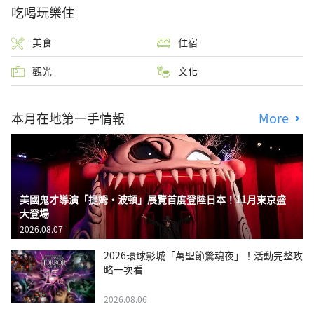
吃喝玩樂住
美食
住宿
觀光
文化
本月在地第一手情報
More
美國鬼才導演「提姆・波頓」展覽首度登陸日本！11月東京盛
大登場
2026.08.07
2026環球影城「萬聖節驚魂夜」！活動完整攻
略一次看
2026.08.06