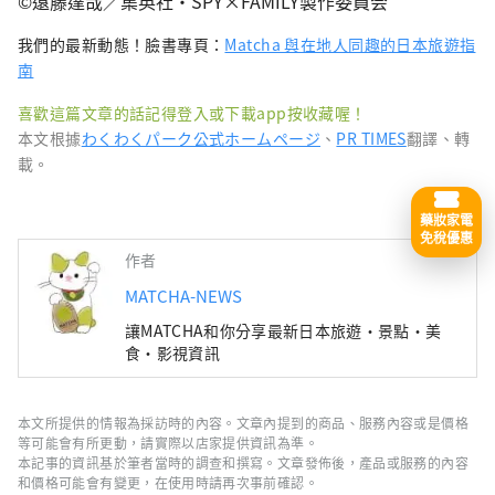
©遠藤達哉／集英社・SPY×FAMILY製作委員会
我們的最新動態！臉書專頁：
Matcha 與在地人同趣的日本旅遊指
南
喜歡這篇文章的話記得登入或下載app按收藏喔！
本文根據
わくわくパーク公式ホームページ
、
PR TIMES
翻譯、轉
載。
藥妝家電
免稅優惠
作者
MATCHA-NEWS
讓MATCHA和你分享最新日本旅遊・景點・美
食・影視資訊
本文所提供的情報為採訪時的內容。文章內提到的商品、服務內容或是價格
等可能會有所更動，請實際以店家提供資訊為準。
本記事的資訊基於筆者當時的調查和撰寫。文章發佈後，產品或服務的內容
和價格可能會有變更，在使用時請再次事前確認。