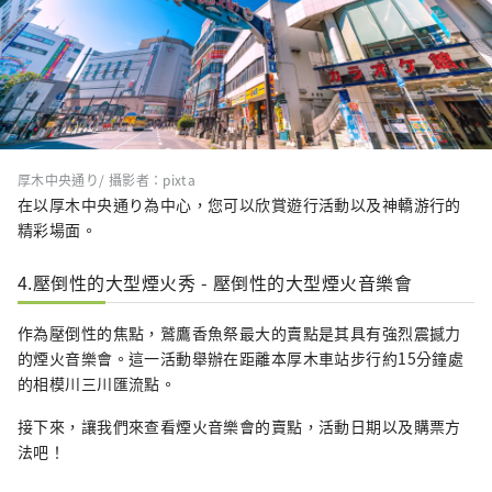
厚木中央通り/ 攝影者：pixta
在以厚木中央通り為中心，您可以欣賞遊行活動以及神轎游行的
精彩場面。
4.壓倒性的大型煙火秀 - 壓倒性的大型煙火音樂會
作為壓倒性的焦點，鷲鷹香魚祭最大的賣點是其具有強烈震撼力
的煙火音樂會。這一活動舉辦在距離本厚木車站步行約15分鐘處
的相模川三川匯流點。
接下來，讓我們來查看煙火音樂會的賣點，活動日期以及購票方
法吧！