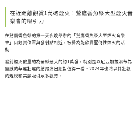
在近距離觀賞1萬砲煙火！鷲鷹香魚祭大型煙火音
樂會的吸引力
在鷲鷹香魚祭的第一天夜晚舉辦的「鷲鷹香魚祭大型煙火音樂
會」因觀賞位置與發射點相近，被譽為能欣賞壓倒性煙火的活
動。
發射煙火數量約為全縣最大的約1萬發，特別是以尼亞加拉瀑布為
靈感的華麗壯麗的結尾演出絕對值得一看。2024年也將以其壯觀
的規模和美麗吸引眾多觀眾。