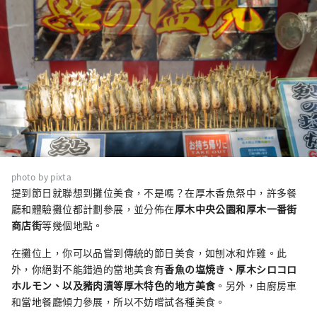
photo by pixta
提到節日就聯想到攤位美食，不是嗎？在厚木香魚祭中，許多餐
廳和體驗攤位都計劃參展，並分佈在
厚木中央公園和厚木一番街
商店街
等幾個地點。
在攤位上，你可以品嘗到傳統的節日美食，如刨冰和炸雞。此
外，你絕對不能錯過的當地美食有
香魚の塩焼き、厚木シロコロ
ホルモン、以及豬肉漬等厚木特色的地方美食
。另外，由廚房車
和當地餐廳傾力參展，所以不妨嚐試各種美食。