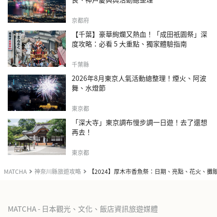
京都府
【千葉】豪華絢爛又熱血！「成田祇園祭」深
度攻略：必看 5 大重點、獨家體驗指南
千葉縣
2026年8月東京人氣活動總整理！煙火、阿波
舞、水燈節
東京都
「深大寺」東京調布慢步調一日遊！去了還想
再去！
東京都
MATCHA
神奈川縣旅遊攻略
【2024】厚木市香魚祭：日期、亮點、花火、攤
MATCHA - 日本觀光、文化、飯店資訊旅遊媒體