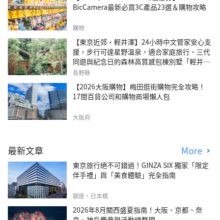
BicCamera最新必買3C產品23選＆購物攻略
購物
【東京近郊・輕井澤】24小時中文管家安心支
援，步行可達星野溫泉，適合家庭旅行、三代
同遊與紀念日的森林高質感包棟別墅「輕井澤
森四季VILLA」
長野縣
【2026大阪購物】梅田逛街購物完全攻略！
17間百貨公司和購物商場懶人包
大阪府
最新文章
More
東京旅行絕不可錯過！GINZA SIX 獨家「限定
伴手禮」與「美食體驗」完全指南
銀座・日本橋
2026年8月關西盛夏指南！大阪、京都、奈
良、神戶慶典與活動總整理