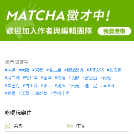
熱門關鍵字
沖繩
大阪
京都
名古屋
環球影城
JRPASS
北海道
河口湖
輕井澤
金澤
橫濱
長野
富士山
箱根
星巴克
白川鄉
東北
駕照
日光
迪士尼
outlet
簽證
淺草
新幹線
手機申辦
吃喝玩樂住
美食
住宿