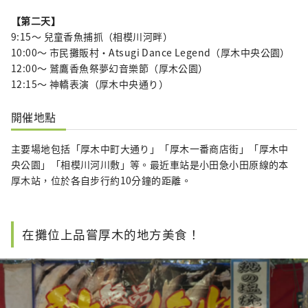
【第二天】
9:15〜 兒童香魚捕抓（相模川河畔）
10:00〜 市民攤販村・Atsugi Dance Legend（厚木中央公園）
12:00〜 鷲鷹香魚祭夢幻音樂節（厚木公園）
12:15〜 神轎表演（厚木中央通り）
開催地點
主要場地包括「厚木中町大通り」「厚木一番商店街」「厚木中
央公園」「相模川河川敷」等。最近車站是小田急小田原線的本
厚木站，位於各自步行約10分鐘的距離。
在攤位上品嘗厚木的地方美食！