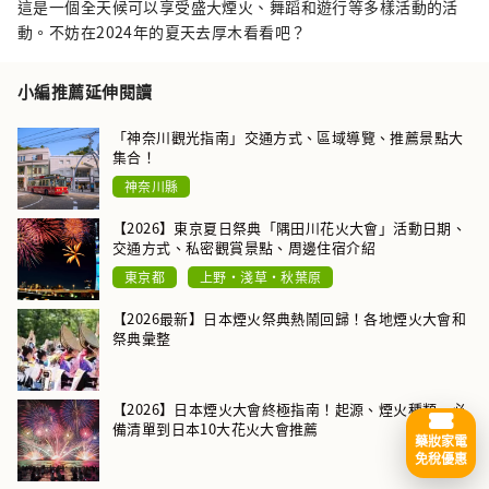
這是一個全天候可以享受盛大煙火、舞蹈和遊行等多樣活動的活
動。不妨在2024年的夏天去厚木看看吧？
小編推薦延伸閱讀
「神奈川觀光指南」交通方式、區域導覽、推薦景點大
集合！
神奈川縣
【2026】東京夏日祭典「隅田川花火大會」活動日期、
交通方式、私密觀賞景點、周邊住宿介紹
東京都
上野・淺草・秋葉原
【2026最新】日本煙火祭典熱鬧回歸！各地煙火大會和
祭典彙整
【2026】日本煙火大會終極指南！起源、煙火種類、必
備清單到日本10大花火大會推薦
藥妝家電
免稅優惠