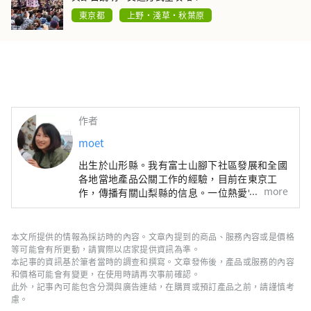
東京都
上野・淺草・秋葉原
作者
moet
出生於山形縣。我有富士山腳下社區發展和全國
各地當地產品公關工作的經驗，目前在東京工
more
作，傳播有關山梨縣的信息。一位熱愛當地美食
和美酒的母親。
本文所提供的情報為採訪時的內容。文章內提到的商品、服務內容或是價格
等可能會有所更動，請實際以店家提供資訊為準。
本記事的資訊基於筆者當時的調查和撰寫。文章發佈後，產品或服務的內容
和價格可能會有變更，在使用時請再次事前確認。
此外，記事內可能包含分潤與廣告連結，在購買或預訂產品之前，請謹慎考
慮。