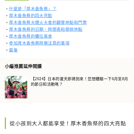
・
什麼是「厚木香魚祭」？
・
厚木香魚祭的四大亮點
・
厚木香魚祭大煙火大會的觀賞地點和門票
・
厚木香魚祭的日期、時間表和舉辦地點
・
厚木香魚祭的攤位美食
・
參加厚木香魚祭時需注意的事項
・
最後
小編推薦延伸閱讀
【2024】日本的夏天即將到來！您想體驗一下6月至8月
的節日和活動嗎？
從小孩到大人都能享受！厚木香魚祭的四大亮點