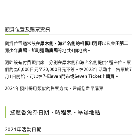
觀賞位置及購票資訊
觀賞位置通常設在
厚木側・海老名側的相模川河畔
以及
金田第二
青少年廣場
、
旭町運動廣場
等地共4個地點。
河畔設有付費觀賞席，分別在厚木側和海老名側提供4種座位。票
價約為6,000日元至20,000日元不等。在2023年活動中，售票於7
月1日開始，可以在
7-Eleven門市或Seven Ticket上購買。
2024年預計採用類似的售票方式，建議您盡早購票。
鷲鷹香魚祭日期・時程表・舉辦地點
2024年活動日期