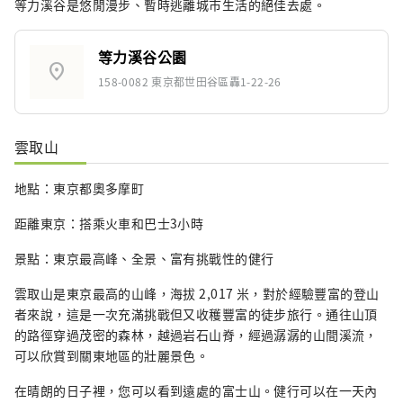
等力溪谷是悠閒漫步、暫時逃離城市生活的絕佳去處。
等力溪谷公園
location_on
158-0082 東京都世田谷區轟1-22-26
雲取山
地點：東京都奧多摩町
距離東京：搭乘火車和巴士3小時
景點：東京最高峰、全景、富有挑戰性的健行
雲取山是東京最高的山峰，海拔 2,017 米，對於經驗豐富的登山
者來說，這是一次充滿挑戰但又收穫豐富的徒步旅行。通往山頂
的路徑穿過茂密的森林，越過岩石山脊，經過潺潺的山間溪流，
可以欣賞到關東地區的壯麗景色。
在晴朗的日子裡，您可以看到遠處的富士山。健行可以在一天內