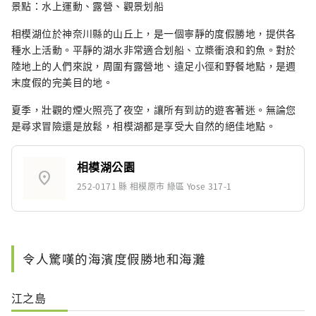
景點：水上運動、露營、觀景划船
相模湖位於神奈川縣的山丘上，是一個寧靜的度假勝地，提供各
種水上活動。平靜的湖水非常適合划船、立槳衝浪和釣魚。對於
陸地上的人們來說，周圍有露營地、遠足小徑和野餐地點，是週
末度假的完美目的地。
夏季，壯觀的煙火照亮了夜空，讓所有到訪的遊客著迷。無論您
是尋求冒險還是放鬆，相模湖都是享受大自然的絕佳地點。
相模湖公園
location_on
252-0171 縣 相模原市 綠區 Yose 317-1
令人驚嘆的海濱度假勝地和海灘
江之島