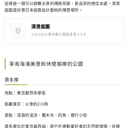
這裡是一間可以俯瞰水景的傳統茶館，是品茶的絕佳去處。清澄
庭園是欣賞日本庭園設計藝術的理想場所。
清澄庭園
location_on
135-0024 東京都江東區清澄 3-3-9
享有海濱美景和休閒娛樂的公園
奧多摩
地點：東京都西多摩區
距離東京：火車約2小時
景點：清澈的溪流、獨木舟、釣魚、健行小徑
奧多摩位於東京最西端，是戶外運動愛好者的天然遊樂場。這裡