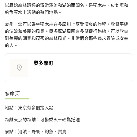
以原始森林環繞的清澈溪流和湖泊而聞名，是獨木舟、皮划艇和
釣魚等水上活動的熱門地點。
夏季，您可以乘坐獨木舟在多摩川上享受清爽的旅程，欣賞平緩
的湍流和美麗的風景。奧多摩湖周圍有多條健行路線，可以欣賞
到美麗的湖景和茂密的森林風光。非常適合那些尋求冒險或安寧
的人。
奧多摩町
location_on
多摩河
地點：東京有多個接入點
距離東京的距離：可搭乘火車輕鬆抵達
景點：河濱、野餐、釣魚、賞鳥