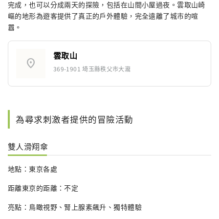
完成，也可以分成兩天的探險，包括在山間小屋過夜。雲取山崎
嶇的地形為遊客提供了真正的戶外體驗，完全遠離了城市的喧
囂。
雲取山
location_on
369-1901 埼玉縣秩父市大瀧
為尋求刺激者提供的冒險活動
雙人滑翔傘
地點：東京各處
距離東京的距離：不定
亮點：鳥瞰視野、腎上腺素飆升、獨特體驗