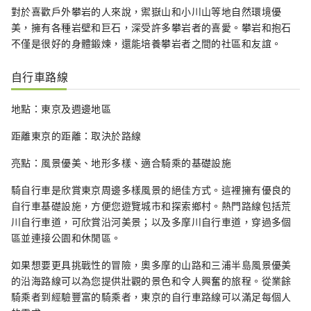
對於喜歡戶外攀岩的人來說，禦嶽山和小川山等地自然環境優
美，擁有各種岩壁和巨石，深受許多攀岩者的喜愛。攀岩和抱石
不僅是很好的身體鍛煉，還能培養攀岩者之間的社區和友誼。
自行車路線
地點：東京及週邊地區
距離東京的距離：取決於路線
亮點：風景優美、地形多樣、適合騎乘的基礎設施
騎自行車是欣賞東京周邊多樣風景的絕佳方式。這裡擁有優良的
自行車基礎設施，方便您遊覽城市和探索鄉村。熱門路線包括荒
川自行車道，可欣賞沿河美景；以及多摩川自行車道，穿過多個
區並連接公園和休閒區。
如果想要更具挑戰性的冒險，奧多摩的山路和三浦半島風景優美
的沿海路線可以為您提供壯觀的景色和令人興奮的旅程。從業餘
騎乘者到經驗豐富的騎乘者，東京的自行車路線可以滿足每個人