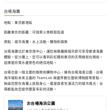
台場海灘
地點：東京都港區
距離東京的距離：可搭乘火車輕鬆抵達
景點：城市海灘、水上活動、購物和娛樂
台場海灘位於東京灣中心，讓您無需離開城市即可享受都會海灘
體驗。從沙灘上，您可以看到彩虹橋和東京的天際線就在眼前，
這裡是欣賞水邊景色的絕佳地點。
台場也是一個主要的娛樂和購物中心，擁有台場海濱公園、台場
海洋城和未來主義的 TeamLab 無邊界數位藝術博物館等景點。
無論您想在海灘上放鬆身心，還是探索充滿活力的城市風光，台
場都能為您提供豐富多彩的活動。
お台場海浜公園
135-0091 東京都港區台場 1-4