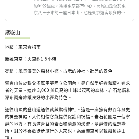
約50公里處，距離東京都市中心。高尾山是位於東
京八王子市的一座日本山，也是東京遊客最多的山
之一。海拔599米，屬於比較低的山峰，但卻是很多
人可以輕鬆攀登的熱門景點。高尾山自然資源豐
禦嶽山
富，風景秀麗，四季皆宜。春天櫻花盛開，秋天紅
葉美麗。從山頂還可以看到東京的街景和富士山。
地點：東京青梅市
在高尾山腳下，從清瀧站到半山腰的高尾山站，有
纜車上行約1000米。一邊眺望高尾山的大自然，約6
距離東京：火車約1.5小時
分鐘即可輕鬆到達高尾山的中部。 高尾山上流傳著
出現在山中的妖怪天狗的傳說。這個傳說與高尾山
亮點：風景優美的森林小徑、古老的神社、壯麗的景色
的自然風貌相結合，對於那些對山岳崇拜和妖怪感
興趣的人來說是一個很有吸引力的因素。在攀登高
禦嶽山位於秩父多摩甲斐國立公園內，是自然愛好者和精神追求
尾山的同時，也有出售印有天狗形象的商品和食品
者的天堂。這座 3,000 英尺高的山峰以茂密的森林、岩石地層和
的商店。此外，山頂上還有設置天狗碑和雕塑的地
瀑布兩旁維護良好的小徑為特色。
方。
通往山頂的登山道通往武藏禦岳神社。這是一座擁有數百年歷史
的神聖神殿，人們相信它能提供保護和祝福。岩石花園是一個寧
靜的地方，有長滿青苔的岩石和清澈的溪流，是靜修的理想場
所。對於不喜歡徒步旅行的人來說，乘坐纜車可以輕鬆到達山
頂。