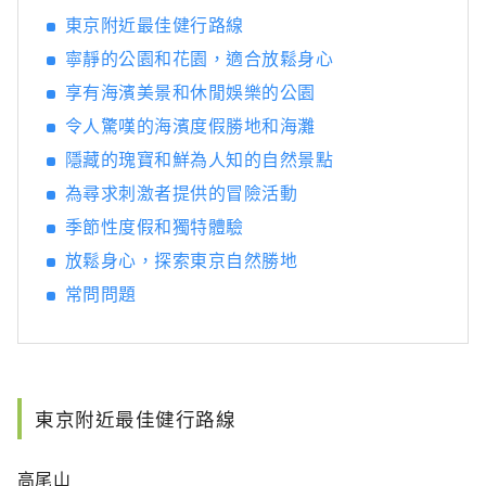
些都可以在一次結帳中獲得。無論您是想探索京
東京附近最佳健行路線
都歷史悠久的寺廟、品嚐大阪美食，還是在沖繩
美麗的海灘上放鬆身心，日本之旅都能保證您獲
寧靜的公園和花園，適合放鬆身心
得無縫且難忘的旅行。透過日本之旅輕鬆便捷地
享有海濱美景和休閒娛樂的公園
探索日本的美麗和多樣性。
令人驚嘆的海濱度假勝地和海灘
隱藏的瑰寶和鮮為人知的自然景點
為尋求刺激者提供的冒險活動
季節性度假和獨特體驗
放鬆身心，探索東京自然勝地
常問問題
東京附近最佳健行路線
高尾山