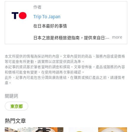
作者
Trip To Japan
在日本最好的事情
more
日本之旅是終極旅遊指南，提供來自日本各地的
數千張可預訂門票和體驗。從東京充滿活力的城
市生活到北海道的寧靜風景和沖繩的熱帶海灘，
我們都能滿足您的需求。我們的平台提供熱門旅
本文所提供的情報為採訪時的內容。文章內提到的商品、服務內容或是價格
遊景點、當地美食、購物、住宿和實用旅遊技巧
等可能會有所更動，請實際以店家提供資訊為準。
的全面資源。 我們的獨特之處在於我們可自訂
本記事的資訊基於筆者當時的調查和撰寫。文章發佈後，產品或服務的內容
和價格可能會有變更，在使用時請再次事前確認。
的多日遊，包括酒店、JR 通票和導遊，所有這
此外，記事內可能包含分潤與廣告連結，在購買或預訂產品之前，請謹慎考
些都可以在一次結帳中獲得。無論您是想探索京
慮。
都歷史悠久的寺廟、品嚐大阪美食，還是在沖繩
美麗的海灘上放鬆身心，日本之旅都能保證您獲
關鍵詞
得無縫且難忘的旅行。透過日本之旅輕鬆便捷地
探索日本的美麗和多樣性。
東京都
熱門文章