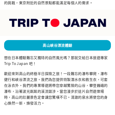
的挑戰，東京附近的自然景點都能滿足每個人的需求。
高山峽谷漂流體驗
想在日本體驗難忘又獨特的自然風光嗎？那就交給日本旅遊專家
Trip To Japan 吧！
歡迎來到高山的終極半日探險之旅！一段難忘的瀑布攀爬、瀑布
健行和峽谷漂流之旅。我們為您提供特製潛水衣和救生衣，可套
在泳衣外。我們的專業導遊將帶您穿越驚險的山谷，攀登巍峨的
瀑布，沿著波光粼粼的溪流跋涉。當您漫步於這片自然遊樂場
時，高山的壯麗景色定會讓您驚嘆不已。清澈的泉水將使您的身
心煥然一新，煥發活力。