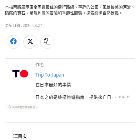
本指南將展示東京周邊最佳的健行路線、寧靜的公園、風景優美的河流、
隱藏的寶石、驚險刺激的冒險和季節性體驗。探索終極自然景點。
更新日期 :
2026.03.27
作者
Trip To Japan
在日本最好的事情
more
日本之旅是終極旅遊指南，提供來自日本各地的
數千張可預訂門票和體驗。從東京充滿活力的城
本服務包含贊助廣告。
市生活到北海道的寧靜風景和沖繩的熱帶海灘，
我們都能滿足您的需求。我們的平台提供熱門旅
遊景點、當地美食、購物、住宿和實用旅遊技巧
的全面資源。 我們的獨特之處在於我們可自訂
的多日遊，包括酒店、JR 通票和導遊，所有這
目次