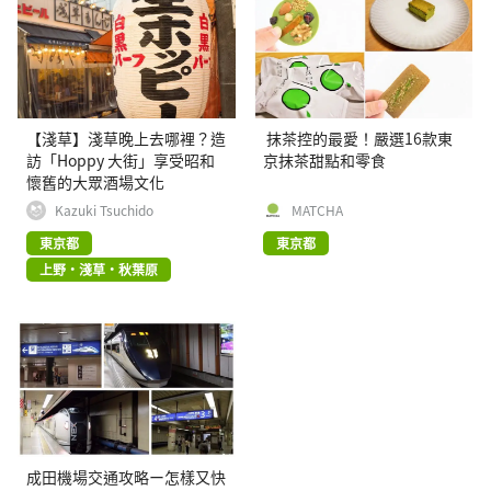
【淺草】淺草晚上去哪裡？造
抹茶控的最愛！嚴選16款東
訪「Hoppy 大街」享受昭和
京抹茶甜點和零食
懷舊的大眾酒場文化
Kazuki Tsuchido
MATCHA
東京都
東京都
上野・淺草・秋葉原
成田機場交通攻略ー怎樣又快