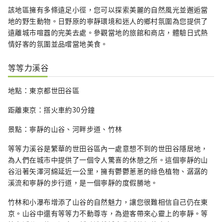
該地區擁有多條遠足小徑，您可以探索美麗的自然風光並邂逅當
地的野生動物。日野原的寧靜環境和迷人的鄉村氛圍為您提供了
遠離城市喧囂的完美去處。參觀當地的旅館和商店，體驗日式熱
情好客的氛圍並品嚐當地美食。
等等力溪谷
地點：東京都世田谷區
距離東京：搭火車約30分鐘
景點：寧靜的山谷、河畔步道、竹林
等等力溪谷是繁華的世田谷區內一處意想不到的世田谷隱居地，
為人們在城市中提供了一個令人驚喜的休憩之所。這個寧靜的山
谷沿著矢澤河綿延近一公里，擁有鬱鬱蔥蔥的綠色植物、潺潺的
溪流和寧靜的步行道，是一個寧靜的度假勝地。
竹林和小瀑布增添了山谷的自然魅力，讓您很難相信自己仍在東
京。山谷中還有等等力不動尊寺，為遊客帶來心靈上的寧靜。等