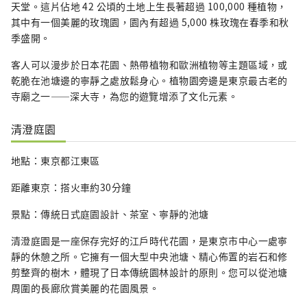
天堂。這片佔地 42 公頃的土地上生長著超過 100,000 種植物，
其中有一個美麗的玫瑰園，園內有超過 5,000 株玫瑰在春季和秋
季盛開。
客人可以漫步於日本花園、熱帶植物和歐洲植物等主題區域，或
乾脆在池塘邊的寧靜之處放鬆身心。植物園旁邊是東京最古老的
寺廟之一——深大寺，為您的遊覽增添了文化元素。
清澄庭園
地點：東京都江東區
距離東京：搭火車約30分鐘
景點：傳統日式庭園設計、茶室、寧靜的池塘
清澄庭園是一座保存完好的江戶時代花園，是東京市中心一處寧
靜的休憩之所。它擁有一個大型中央池塘、精心佈置的岩石和修
剪整齊的樹木，體現了日本傳統園林設計的原則。您可以從池塘
周圍的長廊欣賞美麗的花園風景。