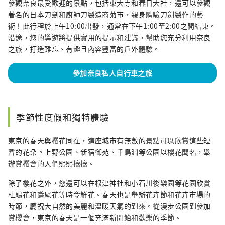
參觀奈良最受歡迎的景點，包括東大寺和春日大社，還可以參觀
著名的日本刀劍和廚師刀製造商菊市，親身體驗刀劍製作的藝
術！此行程於上午10:00出發，通常在下午1:00至2:00之間結束。
沿途，您的導遊將提供實用的提示和建議，幫助您充分利用奈良
之旅，打造難忘、有趣且內容豐富的戶外體驗。
參加奈良私人自行車之旅
季節性度假和獨特體驗
東京的春天與櫻花同在，這座城市有無數的景點可以欣賞這些短
暫的花朵。上野公園、新宿御苑、千鳥淵等公園以櫻花聞名，舉
辦賞櫻會的人們熙熙攘攘。
除了櫻花之外，您還可以在根津神社和小石川後樂園等花園欣賞
杜鵑花和鳶尾花等時令鮮花。春天也是舉辦花卉節和花卉市場的
時節，慶祝大自然的美麗和溫暖天氣的到來。從漫步公園到參加
賞櫻會，東京的春天是一個充滿新開始和歡樂的季節。