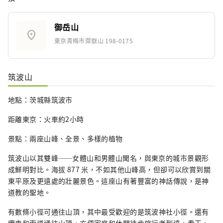
御岳山
location_on
東京青梅市禦嶽山 198-0175
筑波山
地點：茨城縣筑波市
距離東京：火車約2小時
景點：兩座山峰、全景、多樣的植物
筑波山以其雙峰——女體山和男體山聞名，與東京的城市景觀形
成鮮明對比。海拔 877 米，不如其他山峰高，但卻可以欣賞到關
東平原及更遠處的壯麗景色。這座山有著豐富的神話傳說，是神
道教的聖地。
有數條小徑可通往山頂，其中最受歡迎的是筑波神社小徑。還有