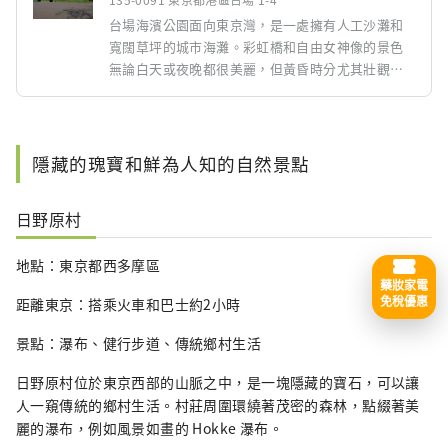
台場海濱公園面向東京灣，是一處擁有人工沙灘和
寬闊草坪的城市海灘。彩虹橋和自由女神像的景色
無論白天或夜晚都很美麗，但黃昏時分尤其壯觀。
週邊購物中心、餐廳、娛樂設施齊全，讓您盡情享
受一整天的歡樂。享受海灘的方式有很多種，例如
打沙灘排球、與朋友一起野餐、或以夜景為背景拍
照。 （圖片來源：AC）
隱藏的瑰寶和鮮為人知的自然景點
日野原村
地點：東京都西多摩區
藥妝家電
免稅優惠
距離東京：搭乘火車和巴士約2小時
景點：瀑布、健行步道、傳統鄉村生活
日野原村位於東京西部的山脈之中，是一塊隱藏的寶石，可以讓
人一窺傳統的鄉村生活。村莊周圍環繞著茂密的森林，點綴著美
麗的瀑布，例如風景如畫的 Hokke 瀑布。