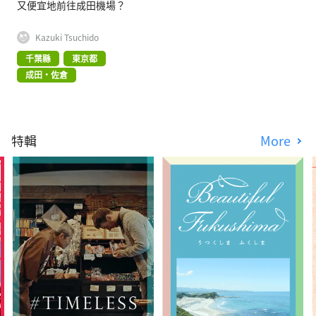
又便宜地前往成田機場？
Kazuki Tsuchido
千葉縣
東京都
成田・佐倉
特輯
More