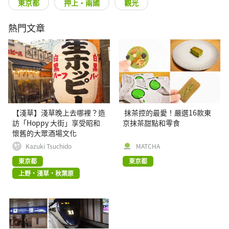
東京都
押上・兩國
觀光
熱門文章
【淺草】淺草晚上去哪裡？造
抹茶控的最愛！嚴選16款東
訪「Hoppy 大街」享受昭和
京抹茶甜點和零食
懷舊的大眾酒場文化
Kazuki Tsuchido
MATCHA
東京都
東京都
上野・淺草・秋葉原