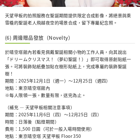
天望甲板的拍照服務在聖誕期間提供限定合成影像，將絕景與乘
雪橇的聖誕老人飛越夜空的場景合成，留下專屬紀念照。
(6) 周邊贈品發放（Novelty）
於晴空塔館內若看見佩戴聖誕相關小物的工作人員，向其說出
「ドリームクリスマス！（夢幻聖誕！）」即可取得原創貼紙一
張。可將裝飾貼紙疊加貼在樹形貼紙上，完成專屬的裝飾聖誕
樹！
期間：2025年12月1日（週一）〜12月25日（週四）
地點：東京晴空塔館內
※每人限領一張，數量有限，送完為止。
（補充 — 天望甲板相關注意事項）
期間：2025年11月6日（四）〜12月25日（四）
時間：日落後（點燈期間）
費用：1,500 日圓（可於一般入場時間使用）
地點：東京晴空塔 天望甲板 Floor 350