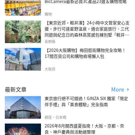
BicCamera最新必買3C產品23選＆購物攻略
購物
【東京近郊・輕井澤】24小時中文管家安心支
援，步行可達星野溫泉，適合家庭旅行、三代
同遊與紀念日的森林高質感包棟別墅「輕井澤
森四季VILLA」
長野縣
【2026大阪購物】梅田逛街購物完全攻略！
17間百貨公司和購物商場懶人包
大阪府
最新文章
More
東京旅行絕不可錯過！GINZA SIX 獨家「限定
伴手禮」與「美食體驗」完全指南
銀座・日本橋
2026年8月關西盛夏指南！大阪、京都、奈
良、神戶慶典與活動總整理