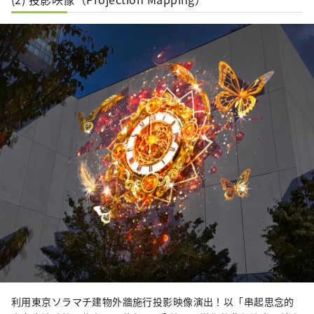
利用東京ソラマチ建物外牆施行投影映像演出！以「串起思念的