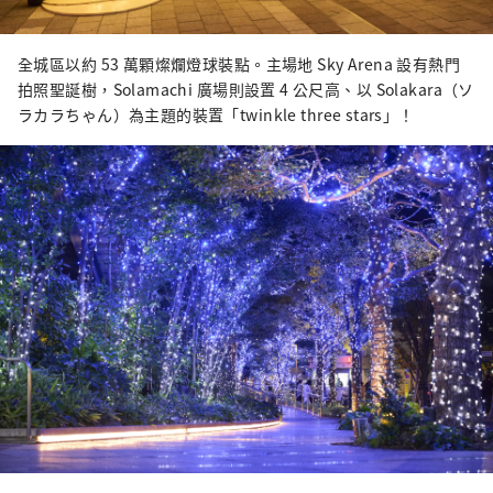
全城區以約 53 萬顆燦爛燈球裝點。主場地 Sky Arena 設有熱門
拍照聖誕樹，Solamachi 廣場則設置 4 公尺高、以 Solakara（ソ
ラカラちゃん）為主題的裝置「twinkle three stars」！