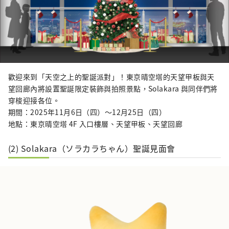
歡迎來到「天空之上的聖誕派對」！東京晴空塔的天望甲板與天
望回廊內將設置聖誕限定裝飾與拍照景點，Solakara 與同伴們將
穿梭迎接各位。
期間：2025年11月6日（四）〜12月25日（四）
地點：東京晴空塔 4F 入口樓層、天望甲板、天望回廊
(2) Solakara（ソラカラちゃん）聖誕見面會