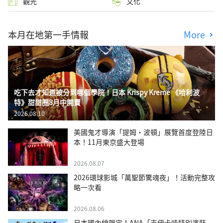
觀光
文化
本月在地第一手情報
More
吃下去才知道被分到哪個學院！日本 Krispy Kreme 《哈利波
特》甜甜圈8月中開賣
2026.08.10
美國鬼才導演「提姆・波頓」展覽首度登陸日
本！11月東京盛大登場
2026.08.07
2026環球影城「萬聖節驚魂夜」！活動完整攻
略一次看
2026.08.06
日本國內線限定！ANA「吉伊卡哇特別塗裝