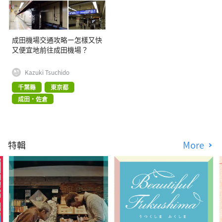
成田機場交通攻略ー怎樣又快
又便宜地前往成田機場？
Kazuki Tsuchido
千葉縣
東京都
成田・佐倉
特輯
More