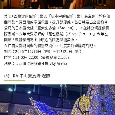
第 10 回舉辦的聖誕市集以「繪本中的聖誕市集」為主題，營造如
翻開繪本頁面般的童話氛圍，提升節慶感。首日將展出全長約 4
公尺的日本最大級「巨大史多倫（Stollen）」，並將分切提供實
際品嚐。去年大受好評的「麵包燉湯（パンシチュー）」今年也
回歸！敬請享用寒冬中暖心的限定聖誕美食。
在任何人都能同樂的特別空間中，共度美好聖誕時刻吧。
期間：2025年11月6日（四）〜12月25日（四）
時間：11:00〜22:00（最後點餐 21:00）
地點：東京晴空塔城鎮 4 樓 Sky Arena
(5) JRA 中山競馬場 燈飾