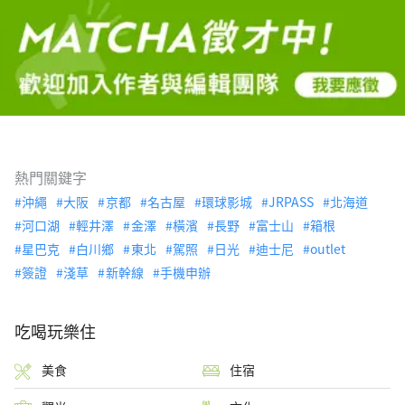
熱門關鍵字
沖繩
大阪
京都
名古屋
環球影城
JRPASS
北海道
河口湖
輕井澤
金澤
橫濱
長野
富士山
箱根
星巴克
白川鄉
東北
駕照
日光
迪士尼
outlet
簽證
淺草
新幹線
手機申辦
吃喝玩樂住
美食
住宿