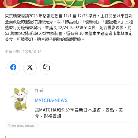
東京晴空塔鎮2025 年聖誕活動自 11/1 至 12/25 舉行，主打開業以來首次
全面改版的聖誕特別燈光秀，以「飾品樹」「優雅樹」「聖誕老人」三種
造型每分鐘輪替演出，並延長 12/24–25 點燈至深夜。配合投影映像、約 
53 萬顆燈球裝飾與大型拍照裝置，還有第 10 屆繪本主題聖誕市集與限定
美食，打造夢幻、適合親子同遊的節慶體驗。
更新日期 :
2025.10.16
作者
MATCHA-NEWS
讓MATCHA和你分享最新日本旅遊・景點・美
食・影視資訊
本服務包含贊助廣告。