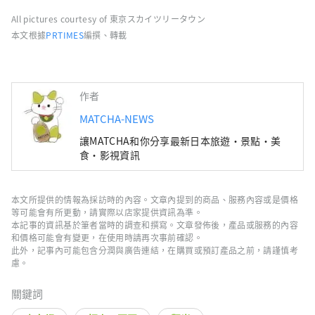
All pictures courtesy of 東京スカイツリータウン
本文根據
PRTIMES
編撰、轉載
作者
MATCHA-NEWS
讓MATCHA和你分享最新日本旅遊・景點・美
食・影視資訊
本文所提供的情報為採訪時的內容。文章內提到的商品、服務內容或是價格
等可能會有所更動，請實際以店家提供資訊為準。
本記事的資訊基於筆者當時的調查和撰寫。文章發佈後，產品或服務的內容
和價格可能會有變更，在使用時請再次事前確認。
此外，記事內可能包含分潤與廣告連結，在購買或預訂產品之前，請謹慎考
慮。
關鍵詞