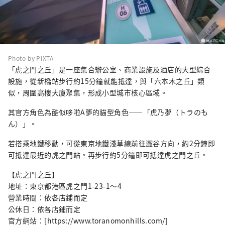
Photo by PIXTA
「虎之門之丘」是一座集合辦公室、商業設施及酒店的大型綜合
設施，從新橋站步行約15分鐘就能抵達，與「六本木之丘」類
似，周圍高樓大廈聚集，形成小型城市核心區域。
其官方角色為酷似哆啦A夢的貓型角色——「虎乃夢（トラのも
ん）」。
若搭乘地鐵移動，可從東京地鐵淺草線前往澀谷方向，約2分鐘即
可抵達最近的虎之門站。再步行約5分鐘即可抵達虎之門之丘。
【虎之門之丘】
地址：東京都港區虎之門1-23-1〜4
營業時間：依各店鋪而定
公休日：依各店鋪而定
官方網站：[https://www.toranomonhills.com/]