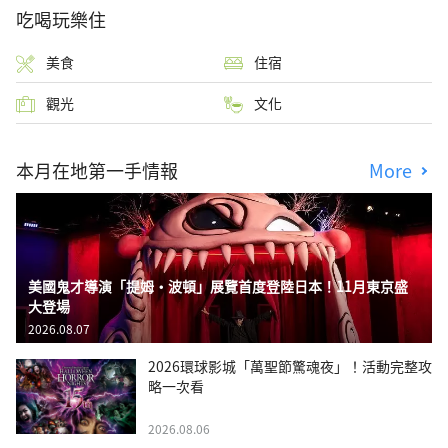
吃喝玩樂住
美食
住宿
觀光
文化
本月在地第一手情報
More
美國鬼才導演「提姆・波頓」展覽首度登陸日本！11月東京盛
大登場
2026.08.07
2026環球影城「萬聖節驚魂夜」！活動完整攻
略一次看
2026.08.06