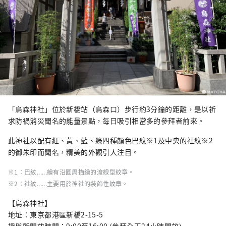
「烏森神社」位於新橋站（烏森口）步行約3分鐘的距離，是以祈
求防禍消災聞名的能量景點，每日吸引相當多的參拜者前來。
此神社以配有紅、黃、藍、綠四種顏色巴紋※1及中央的社紋※2
的御朱印而聞名，精美的外觀引人注目。
※1：巴紋......繪有沿圓周描繪的流線型紋章。
※2：社紋......主要用於神社的裝飾性紋章。
【烏森神社】
地址：東京都港區新橋2-15-5