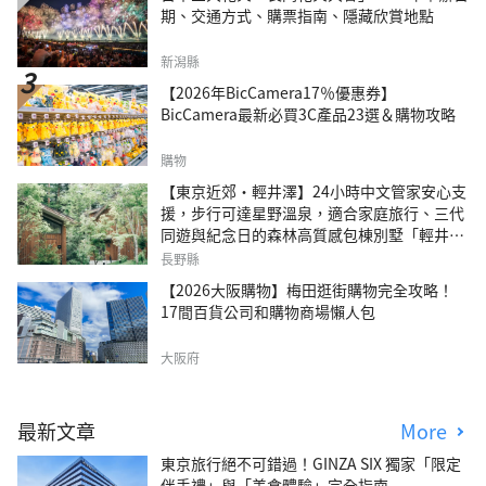
期、交通方式、購票指南、隱藏欣賞地點
新潟縣
【2026年BicCamera17％優惠券】
BicCamera最新必買3C產品23選＆購物攻略
購物
【東京近郊・輕井澤】24小時中文管家安心支
援，步行可達星野溫泉，適合家庭旅行、三代
同遊與紀念日的森林高質感包棟別墅「輕井澤
森四季VILLA」
長野縣
【2026大阪購物】梅田逛街購物完全攻略！
17間百貨公司和購物商場懶人包
大阪府
最新文章
More
東京旅行絕不可錯過！GINZA SIX 獨家「限定
伴手禮」與「美食體驗」完全指南