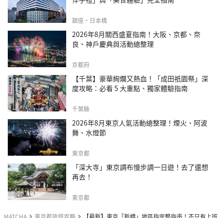
銀座・日本橋
2026年8月關西盛夏指南！大阪、京都、奈
良、神戶慶典與活動總整理
京都府
【千葉】豪華絢爛又熱血！「成田祇園祭」深
度攻略：必看 5 大重點、獨家體驗指南
千葉縣
2026年8月東京人氣活動總整理！煙火、阿波
舞、水燈節
東京都
「深大寺」東京調布慢步調一日遊！去了還想
再去！
東京都
MATCHA
東京都旅遊攻略
【最新】東京「新橋」地區指完整指南！不只有上班