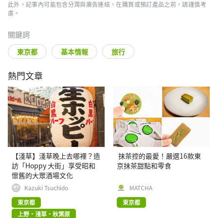
此外，記事內可能包含分潤與廣告連結，在購買或預訂產品之前，請謹慎考
慮。
關鍵詞
東京都
基本情報
旅行
熱門文章
【淺草】淺草晚上去哪裡？造
抹茶控的最愛！嚴選16款東
訪「Hoppy 大街」享受昭和
京抹茶甜點和零食
懷舊的大眾酒場文化
Kazuki Tsuchido
MATCHA
東京都
東京都
上野・淺草・秋葉原