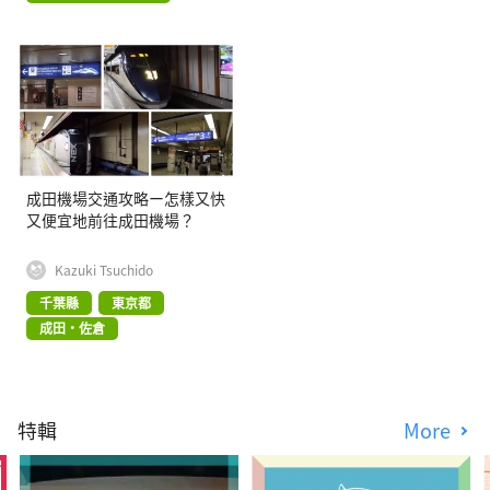
成田機場交通攻略ー怎樣又快
又便宜地前往成田機場？
Kazuki Tsuchido
千葉縣
東京都
成田・佐倉
特輯
More