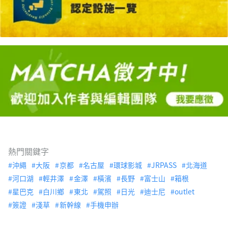
熱門關鍵字
沖繩
大阪
京都
名古屋
環球影城
JRPASS
北海道
河口湖
輕井澤
金澤
橫濱
長野
富士山
箱根
星巴克
白川鄉
東北
駕照
日光
迪士尼
outlet
簽證
淺草
新幹線
手機申辦