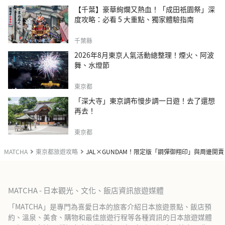
【千葉】豪華絢爛又熱血！「成田祇園祭」深
度攻略：必看 5 大重點、獨家體驗指南
千葉縣
2026年8月東京人氣活動總整理！煙火、阿波
舞、水燈節
東京都
「深大寺」東京調布慢步調一日遊！去了還想
再去！
東京都
MATCHA
東京都旅遊攻略
JAL×GUNDAM！限定版「鋼彈御翔印」與周邊開賣
MATCHA - 日本觀光、文化、飯店資訊旅遊媒體
「MATCHA」是專門為喜愛日本的旅客介紹日本旅遊景點、飯店預
約、溫泉、美食、購物和最佳旅遊行程等各種資訊的日本旅遊媒體