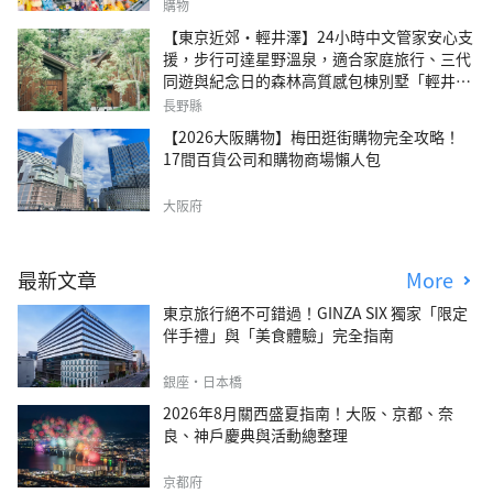
購物
【東京近郊・輕井澤】24小時中文管家安心支
援，步行可達星野溫泉，適合家庭旅行、三代
同遊與紀念日的森林高質感包棟別墅「輕井澤
森四季VILLA」
長野縣
【2026大阪購物】梅田逛街購物完全攻略！
17間百貨公司和購物商場懶人包
大阪府
最新文章
More
東京旅行絕不可錯過！GINZA SIX 獨家「限定
伴手禮」與「美食體驗」完全指南
銀座・日本橋
2026年8月關西盛夏指南！大阪、京都、奈
良、神戶慶典與活動總整理
京都府