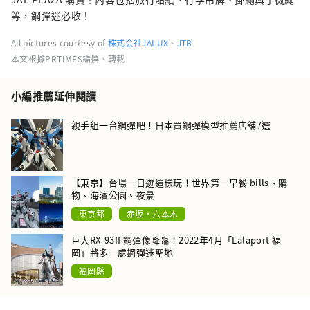
等，鋼彈迷必收！
All pictures courtesy of
株式会社JALUX
、
JTB
本文根據PRTIMES編撰、轉載
小編推薦延伸閱讀
親手組一台鋼彈吧！日本買鋼彈模型推薦店舖7選
【東京】台場一日遊這樣玩！世界第一早餐 bills、購
物、海濱公園、夜景
東京都
赤坂・六本木
巨大RX-93ff 鋼彈像降臨！2022年4月「Lalaport 福
岡」將多一處鋼彈迷聖地
福岡縣