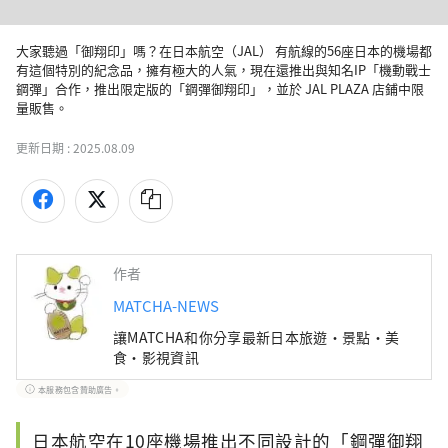
大家聽過「御翔印」嗎？在日本航空（JAL） 有航線的56座日本的機場都
有這個特別的紀念品，擁有極大的人氣，現在還推出與知名IP「機動戰士
鋼彈」合作，推出限定版的「鋼彈御翔印」，並於 JAL PLAZA 店鋪中限
量販售。
更新日期 :
2025.08.09
作者
MATCHA-NEWS
讓MATCHA和你分享最新日本旅遊・景點・美
食・影視資訊
本服務包含贊助廣告。
日本航空在10座機場推出不同設計的「鋼彈御翔