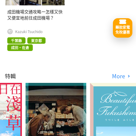
成田機場交通攻略ー怎樣又快
又便宜地前往成田機場？
藥妝家電
Kazuki Tsuchido
免稅優惠
千葉縣
東京都
成田・佐倉
特輯
More