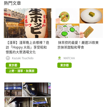
熱門文章
【淺草】淺草晚上去哪裡？造
抹茶控的最愛！嚴選16款東
訪「Hoppy 大街」享受昭和
京抹茶甜點和零食
懷舊的大眾酒場文化
Kazuki Tsuchido
MATCHA
東京都
東京都
上野・淺草・秋葉原