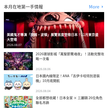
本月在地第一手情報
More
美國鬼才導演「提姆・波頓」展覽首度登陸日本！11月東京盛
大登場
2026.08.07
2026環球影城「萬聖節驚魂夜」！活動完整攻
略一次看
2026.08.06
日本國內線限定！ANA「吉伊卡哇特別塗裝
機」10月底開航
2026.08.04
全部都想收藏！日本全家 × 三麗鷗 26位角色
聯名吊飾