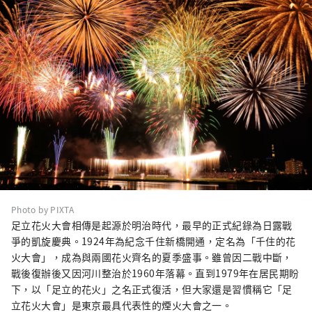
Photo by PIXTA
足立花火大會相傳是起源於明治時代，最早的正式紀錄為日露戰
爭的凱旋慶典。1924年為紀念千住新橋開通，定名為「千住的花
火大會」，成為與兩國花火齊名的夏季盛事。雖曾因二戰中斷，
戰後復辦後又因河川整治於1960年落幕。直到1979年在居民期盼
下，以「足立的花火」之名正式復活，但大家還是習慣稱它「足
立花火大會」是東京最具代表性的煙火大會之一。