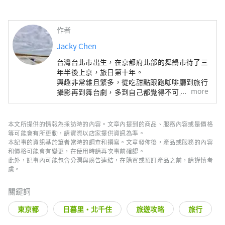
作者
Jacky Chen
台灣台北市出生，在京都府北部的舞鶴市待了三
年半後上京，旅日第十年。
興趣非常雜且繁多，從吃甜點跟跑咖啡廳到旅行
more
攝影再到舞台劇，多到自己都覺得不可思議。
本文所提供的情報為採訪時的內容。文章內提到的商品、服務內容或是價格
等可能會有所更動，請實際以店家提供資訊為準。
本記事的資訊基於筆者當時的調查和撰寫。文章發佈後，產品或服務的內容
和價格可能會有變更，在使用時請再次事前確認。
此外，記事內可能包含分潤與廣告連結，在購買或預訂產品之前，請謹慎考
慮。
關鍵詞
東京都
日暮里・北千住
旅遊攻略
旅行