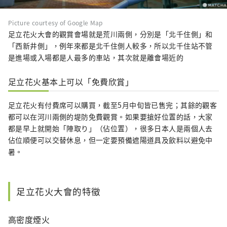
Picture courtesy of Google Map
足立花火大會的觀賞會場就是荒川兩側，分別是「北千住側」和
「西新井側」，例年來都是北千住側人較多，所以北千住站不管
是進場或入場都是人最多的車站，其次就是離會場近的
足立花火基本上可以「免費欣賞」
足立花火有付費席可以購買，截至5月中旬皆已售完；其餘的觀客
都可以在河川兩側的堤防免費觀賞。如果要搶好位置的話，大家
都是早上就開始「陣取り」（佔位置），很多日本人是兩個人去
佔位順便可以交替休息，但一定要預備遮陽道具及飲料以避免中
暑。
足立花火大會的特徵
高密度煙火