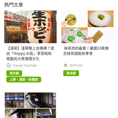
熱門文章
【淺草】淺草晚上去哪裡？造
抹茶控的最愛！嚴選16款東
訪「Hoppy 大街」享受昭和
京抹茶甜點和零食
懷舊的大眾酒場文化
Kazuki Tsuchido
MATCHA
東京都
東京都
上野・淺草・秋葉原