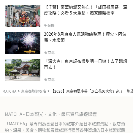
【千葉】豪華絢爛又熱血！「成田祇園祭」深
度攻略：必看 5 大重點、獨家體驗指南
千葉縣
2026年8月東京人氣活動總整理！煙火、阿波
舞、水燈節
東京都
「深大寺」東京調布慢步調一日遊！去了還想
再去！
東京都
MATCHA
東京都旅遊攻略
【2026】東京初夏序幕「足立花火大會」來了！施
MATCHA - 日本觀光、文化、飯店資訊旅遊媒體
「MATCHA」是專門為喜愛日本的旅客介紹日本旅遊景點、飯店預
約、溫泉、美食、購物和最佳旅遊行程等各種資訊的日本旅遊媒體