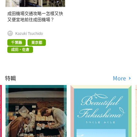
成田機場交通攻略ー怎樣又快
又便宜地前往成田機場？
Kazuki Tsuchido
千葉縣
東京都
成田・佐倉
特輯
More