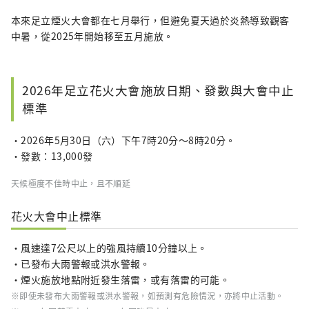
本來足立煙火大會都在七月舉行，但避免夏天過於炎熱導致觀客
中暑，從2025年開始移至五月施放。
2026年足立花火大會施放日期、發數與大會中止
標準
・2026年5月30日（六）下午7時20分～8時20分。
・發數：13,000發
天候極度不佳時中止，且不順延
花火大會中止標準
・風速達7公尺以上的強風持續10分鐘以上。
・已發布大雨警報或洪水警報。
・煙火施放地點附近發生落雷，或有落雷的可能。
※即使未發布大雨警報或洪水警報，如預測有危險情況，亦將中止活動。