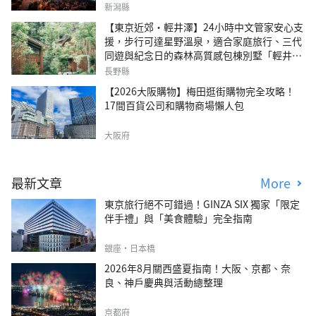
新潟縣
【東京近郊・輕井澤】24小時中文管家安心支
援，步行可達星野溫泉，適合家庭旅行、三代
同遊與紀念日的森林高質感包棟別墅「輕井澤
森四季VILLA」
長野縣
【2026大阪購物】梅田逛街購物完全攻略！
17間百貨公司和購物商場懶人包
大阪府
最新文章
More
東京旅行絕不可錯過！GINZA SIX 獨家「限定
伴手禮」與「美食體驗」完全指南
銀座・日本橋
2026年8月關西盛夏指南！大阪、京都、奈
良、神戶慶典與活動總整理
京都府