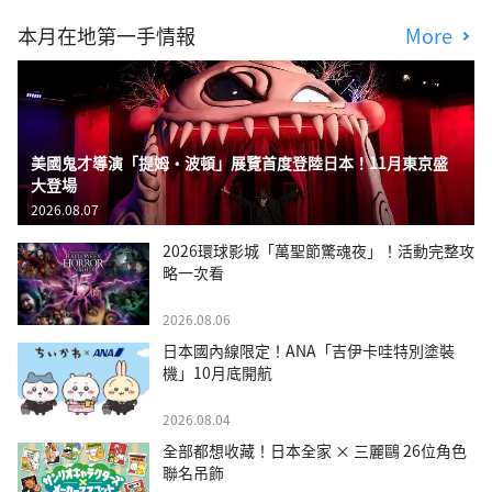
本月在地第一手情報
More
美國鬼才導演「提姆・波頓」展覽首度登陸日本！11月東京盛
大登場
2026.08.07
2026環球影城「萬聖節驚魂夜」！活動完整攻
略一次看
2026.08.06
日本國內線限定！ANA「吉伊卡哇特別塗裝
機」10月底開航
2026.08.04
全部都想收藏！日本全家 × 三麗鷗 26位角色
聯名吊飾