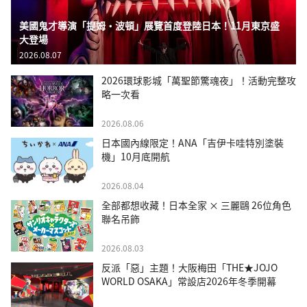
美國鬼才導演「提姆・波頓」展覽首度登陸日本！11月東京盛
大登場
2026.08.07
2026環球影城「萬聖節驚魂夜」！活動完整攻
略一次看
2026.08.06
日本國內線限定！ANA「吉伊卡哇特別塗裝
機」10月底開航
2026.08.04
全部都想收藏！日本全家 × 三麗鷗 26位角色
聯名吊飾
2026.08.03
反派「惡」主題！大阪梅田「THE★JOJO
WORLD OSAKA」常設店2026年冬季開幕