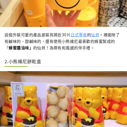
這個外裝可愛的產品是裝有將近30片
日式零食
的
仙貝
。裡面除了
有鹹味的、甜鹹味的，還有使用小熊維尼最喜歡的蜂蜜製成的
「
蜂蜜醬油味」
的仙貝！為帶有和風感的伴手禮。
2.小熊維尼餅乾盒