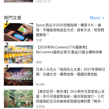
2026.07.31
熱門文章
More
Suica 西瓜卡2026完整指南！購買卡片、儲
值、手機版安裝設定方式、搭車方法、常見問
題解答！
交通
【2026年BicCamera17％優惠券】
BicCamera最新必買3C產品23選＆購物攻略
購物
日本三大花火「長岡花火大會」2027年舉辦日
期、交通方式、購票指南、隱藏欣賞地點
新潟縣
【東京近郊・輕井澤】24小時中文管家安心支
援，步行可達星野溫泉，適合家庭旅行、三代
同遊與紀念日的森林高質感包棟別墅「輕井澤
森四季VILLA」
長野縣