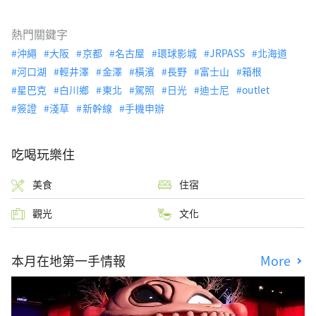
熱門關鍵字
沖繩
大阪
京都
名古屋
環球影城
JRPASS
北海道
河口湖
輕井澤
金澤
橫濱
長野
富士山
箱根
星巴克
白川鄉
東北
駕照
日光
迪士尼
outlet
簽證
淺草
新幹線
手機申辦
吃喝玩樂住
美食
住宿
觀光
文化
本月在地第一手情報
More