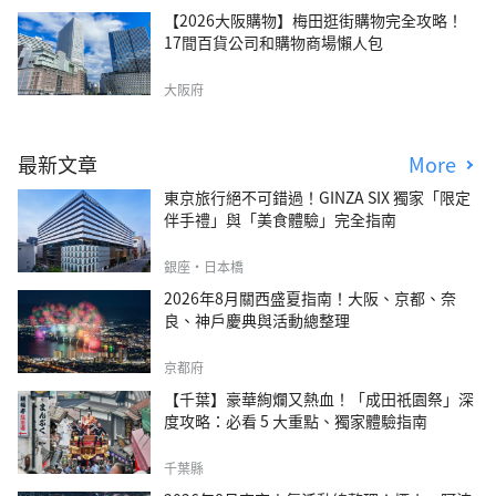
【2026大阪購物】梅田逛街購物完全攻略！
17間百貨公司和購物商場懶人包
大阪府
最新文章
More
東京旅行絕不可錯過！GINZA SIX 獨家「限定
伴手禮」與「美食體驗」完全指南
銀座・日本橋
2026年8月關西盛夏指南！大阪、京都、奈
良、神戶慶典與活動總整理
京都府
【千葉】豪華絢爛又熱血！「成田祇園祭」深
度攻略：必看 5 大重點、獨家體驗指南
千葉縣