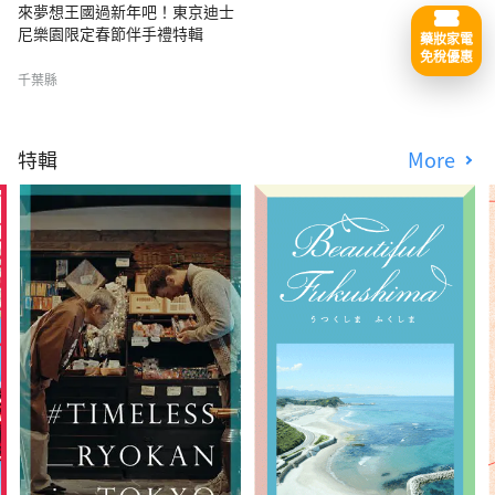
來夢想王國過新年吧！東京迪士
尼樂園限定春節伴手禮特輯
藥妝家電
免稅優惠
千葉縣
特輯
More