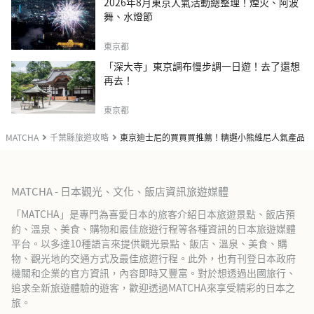
2026年8月東京人氣活動總整理！煙火、阿波
舞、水燈節
東京都
「深大寺」東京調布慢步調一日遊！去了還想
再去！
東京都
MATCHA
千葉縣旅遊攻略
東京迪士尼的買買買推薦！精選小熊維尼人氣產品
MATCHA - 日本觀光、文化、飯店資訊旅遊媒體
「MATCHA」是專門為喜愛日本的旅客介紹日本旅遊景點、飯店預
約、溫泉、美食、購物和最佳旅遊行程等各種資訊的日本旅遊媒體
平台。以多達10種語言來提供觀光景點、飯店、溫泉、美食、購
物、觀光地的交通方式及最佳旅遊行程。此外，也有刊登日本政府
機關和企業的官方資訊，內容即時又豐富。對於想透過出國旅行、
追求全新旅遊體驗的遊客，歡迎透過MATCHA來享受精彩的日本之
旅。