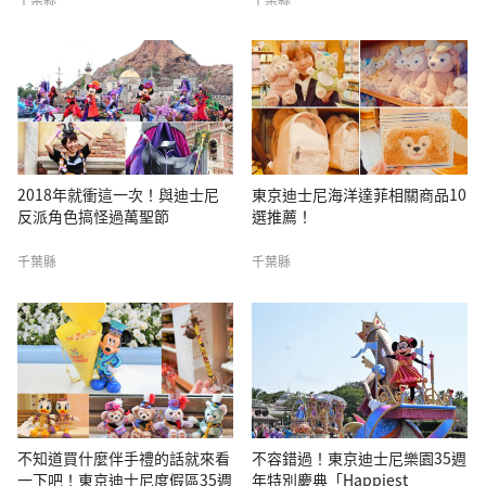
2018年就衝這一次！與迪士尼
東京迪士尼海洋達菲相關商品10
反派角色搞怪過萬聖節
選推薦！
千葉縣
千葉縣
不知道買什麼伴手禮的話就來看
不容錯過！東京迪士尼樂園35週
一下吧！東京迪士尼度假區35週
年特別慶典「Happiest