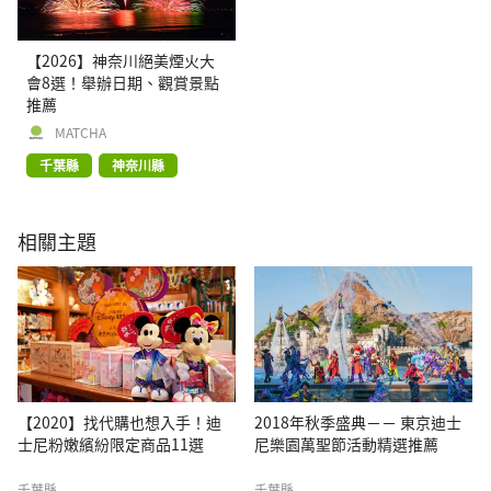
【2026】神奈川絕美煙火大
會8選！舉辦日期、觀賞景點
推薦
MATCHA
千葉縣
神奈川縣
相關主題
【2020】找代購也想入手！迪
2018年秋季盛典－－ 東京迪士
士尼粉嫩繽紛限定商品11選
尼樂園萬聖節活動精選推薦
千葉縣
千葉縣