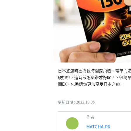
日本旅遊時因為長時間搭飛機、電車而
硬梆梆。這時該怎麼辦才好呢！？很簡單，
圈EX，包準讓你更加享受日本之旅！
更新日期 :
2022.10.05
作者
MATCHA-PR