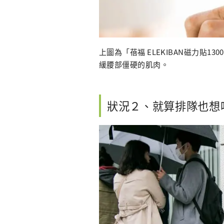
上圖為「蓓福 ELEKIBAN磁力貼1
緩腰部僵硬的肌肉。
狀況２、就算排隊也想吃