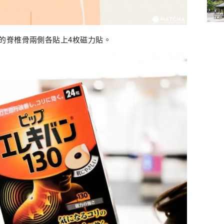
的脊椎骨兩側各貼上4枚磁力貼。