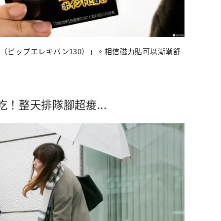
300（ピップエレキバン130）」。相信磁力貼可以漸漸舒
！整天排隊腳超痠...