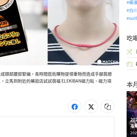
橫
白
out
吃
造成頸部腰部緊繃，長時間逛街購物提領重物而造成手腳肩膀
立馬到附近的藥妝店試試蓓福 ELEKIBAN磁力貼、磁力項
本
2
攻
202