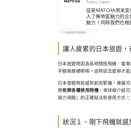
Tokyo, Japan
這是MATCHA用來
入了解地區魅力的企
魅力！同時我們也根
文章。
本服務包含贊助廣告。
讓人疲累的日本旅遊，
日本旅遊時因為長時間搭飛機、電車
手腳肩膀硬梆梆。這時該怎麼辦才能
日本旅遊時若感到肌肉緊繃，建議可
將
依照各種使用時機
，來詳細介紹可以
磁力項圈」的正確貼法和使用方式！
狀況１、剛下飛機就感