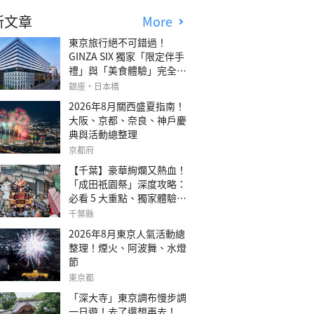
新文章
More
東京旅行絕不可錯過！
GINZA SIX 獨家「限定伴手
禮」與「美食體驗」完全指
南
銀座・日本橋
2026年8月關西盛夏指南！
大阪、京都、奈良、神戶慶
典與活動總整理
京都府
【千葉】豪華絢爛又熱血！
「成田祇園祭」深度攻略：
必看 5 大重點、獨家體驗指
南
千葉縣
2026年8月東京人氣活動總
整理！煙火、阿波舞、水燈
節
東京都
「深大寺」東京調布慢步調
一日遊！去了還想再去！