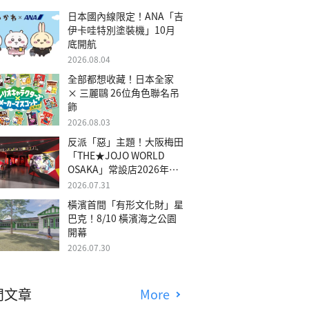
日本國內線限定！ANA「吉
伊卡哇特別塗裝機」10月
底開航
2026.08.04
全部都想收藏！日本全家
× 三麗鷗 26位角色聯名吊
飾
2026.08.03
反派「惡」主題！大阪梅田
「THE★JOJO WORLD
OSAKA」常設店2026年冬
季開幕
2026.07.31
橫濱首間「有形文化財」星
巴克！8/10 橫濱海之公園
開幕
2026.07.30
門文章
More