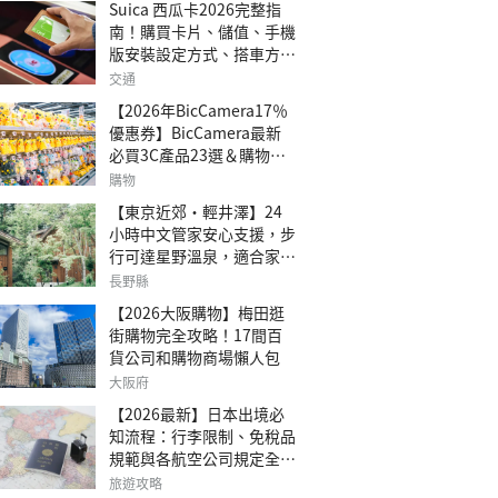
Suica 西瓜卡2026完整指
南！購買卡片、儲值、手機
版安裝設定方式、搭車方
法、常見問題解答！
交通
【2026年BicCamera17％
優惠券】BicCamera最新
必買3C產品23選＆購物攻
略
購物
【東京近郊・輕井澤】24
小時中文管家安心支援，步
行可達星野溫泉，適合家庭
旅行、三代同遊與紀念日的
長野縣
森林高質感包棟別墅「輕井
【2026大阪購物】梅田逛
澤森四季VILLA」
街購物完全攻略！17間百
貨公司和購物商場懶人包
大阪府
【2026最新】日本出境必
知流程：行李限制、免稅品
規範與各航空公司規定全攻
略
旅遊攻略