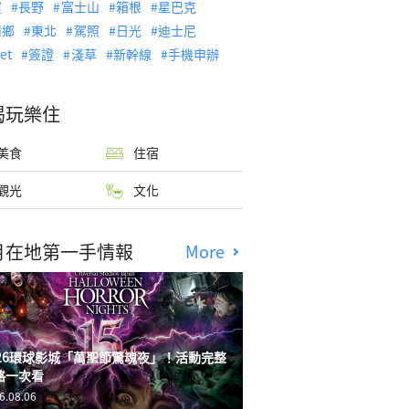
濱
長野
富士山
箱根
星巴克
川鄉
東北
駕照
日光
迪士尼
let
簽證
淺草
新幹線
手機申辦
喝玩樂住
美食
住宿
觀光
文化
月在地第一手情報
More
026環球影城「萬聖節驚魂夜」！活動完整
略一次看
6.08.06