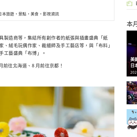
新日本旅遊・景點・美食・影視資訊
本
具製造商等，集結所有創作者的紙張與插畫盛典「紙
家、絨毛玩偶作家、裁縫師及手工藝店等，與「布料」
手工藝盛典「布博」。
美
日
 月前往北海道、8 月前往京都！
202