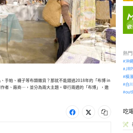
熱門
沖
JRP
橫
手帕、襪子等布類雜貨？那就不能錯過2018年的「布博 in 
白
文創創作者、廠商⋯，並分為兩大主題。舉行兩週的「布博」，邀
out
吃