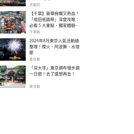
京都府
【千葉】豪華絢爛又熱血！
「成田祇園祭」深度攻略：
必看 5 大重點、獨家體驗指
南
千葉縣
2026年8月東京人氣活動總
整理！煙火、阿波舞、水燈
節
東京都
「深大寺」東京調布慢步調
一日遊！去了還想再去！
東京都