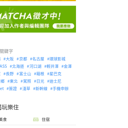
關鍵字
繩
大阪
京都
名古屋
環球影城
ASS
北海道
河口湖
輕井澤
金澤
濱
長野
富士山
箱根
星巴克
川鄉
東北
駕照
日光
迪士尼
let
簽證
淺草
新幹線
手機申辦
喝玩樂住
美食
住宿