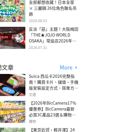
全部都想收藏！日本全家
× 三麗鷗 26位角色聯名吊
飾
2026.08.03
反派「惡」主題！大阪梅田
「THE★JOJO WORLD
OSAKA」常設店2026年冬
季開幕
2026.07.31
門文章
More
Suica 西瓜卡2026完整指
南！購買卡片、儲值、手機
版安裝設定方式、搭車方
法、常見問題解答！
交通
【2026年BicCamera17％
優惠券】BicCamera最新
必買3C產品23選＆購物攻
略
購物
【東京近郊・輕井澤】24