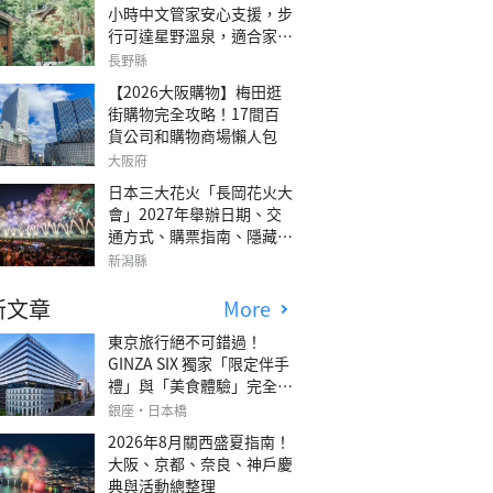
小時中文管家安心支援，步
行可達星野溫泉，適合家庭
旅行、三代同遊與紀念日的
長野縣
森林高質感包棟別墅「輕井
【2026大阪購物】梅田逛
澤森四季VILLA」
街購物完全攻略！17間百
貨公司和購物商場懶人包
大阪府
日本三大花火「長岡花火大
會」2027年舉辦日期、交
通方式、購票指南、隱藏欣
賞地點
新潟縣
新文章
More
東京旅行絕不可錯過！
GINZA SIX 獨家「限定伴手
禮」與「美食體驗」完全指
南
銀座・日本橋
2026年8月關西盛夏指南！
大阪、京都、奈良、神戶慶
典與活動總整理