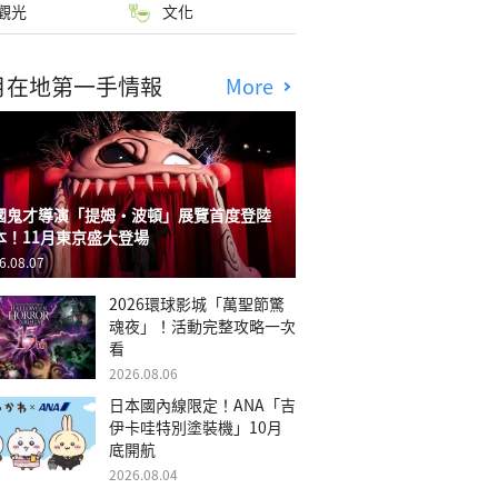
觀光
文化
月在地第一手情報
More
國鬼才導演「提姆・波頓」展覽首度登陸
本！11月東京盛大登場
6.08.07
2026環球影城「萬聖節驚
魂夜」！活動完整攻略一次
看
2026.08.06
日本國內線限定！ANA「吉
伊卡哇特別塗裝機」10月
底開航
2026.08.04