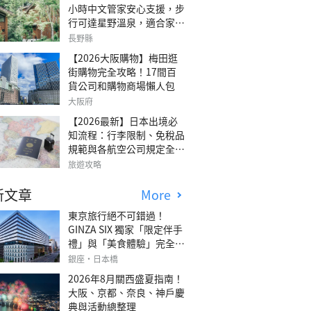
小時中文管家安心支援，步
行可達星野溫泉，適合家庭
旅行、三代同遊與紀念日的
長野縣
森林高質感包棟別墅「輕井
【2026大阪購物】梅田逛
澤森四季VILLA」
街購物完全攻略！17間百
貨公司和購物商場懶人包
大阪府
【2026最新】日本出境必
知流程：行李限制、免稅品
規範與各航空公司規定全攻
略
旅遊攻略
新文章
More
東京旅行絕不可錯過！
GINZA SIX 獨家「限定伴手
禮」與「美食體驗」完全指
南
銀座・日本橋
2026年8月關西盛夏指南！
大阪、京都、奈良、神戶慶
典與活動總整理