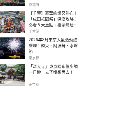
京都府
【千葉】豪華絢爛又熱血！
「成田祇園祭」深度攻略：
必看 5 大重點、獨家體驗指
南
千葉縣
2026年8月東京人氣活動總
整理！煙火、阿波舞、水燈
節
東京都
「深大寺」東京調布慢步調
一日遊！去了還想再去！
東京都