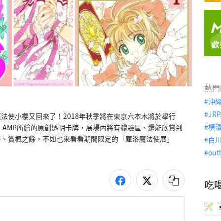
熱門
沖
JRP
法使小櫻又回來了！2018年秋季將在東京六本木將於舉行
橫
LAMP所繪的原創透明卡牌，展場內將有體驗區、還能欣賞到
杏、賞楓之餘，不如也來看看期間限定的「庫洛魔法使展」
白
out
吃