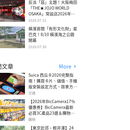
反派「惡」主題！大阪梅田
「THE★JOJO WORLD
OSAKA」常設店2026年冬
季開幕
2026.07.31
橫濱首間「有形文化財」星
巴克！8/10 橫濱海之公園
開幕
2026.07.30
門文章
More
Suica 西瓜卡2026完整指
南！購買卡片、儲值、手機
版安裝設定方式、搭車方
法、常見問題解答！
交通
【2026年BicCamera17％
優惠券】BicCamera最新
必買3C產品23選＆購物攻
略
購物
【東京近郊・輕井澤】24