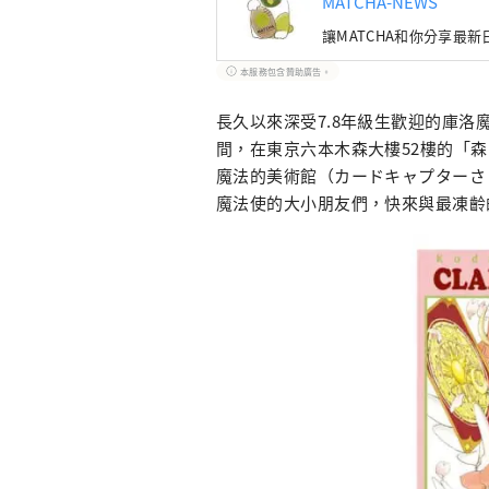
MATCHA-NEWS
讓MATCHA和你分享最
本服務包含贊助廣告。
長久以來深受7.8年級生歡迎的庫洛魔法使
間，在東京六本木森大樓52樓的「森 AR
魔法的美術館（カードキャプターさ
魔法使的大小朋友們，快來與最凍齡