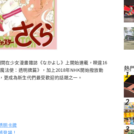
年期間在少女漫畫雜誌《なかよし》上開始連載，睽違16
熱
魔法使：透明牌篇》，加上2018年NHK開始撥放動
，更成為新生代們最受歡迎的話題之一。
透明卡牌
將登場！