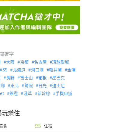
關鍵字
繩
大阪
京都
名古屋
環球影城
ASS
北海道
河口湖
輕井澤
金澤
濱
長野
富士山
箱根
星巴克
川鄉
東北
駕照
日光
迪士尼
let
簽證
淺草
新幹線
手機申辦
喝玩樂住
美食
住宿