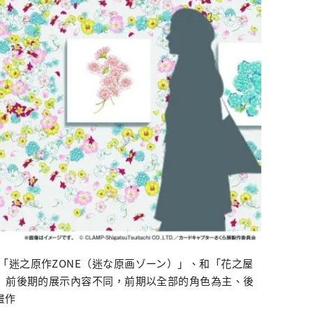
「迷之原作ZONE（迷な原画ゾーン）」、和「花之屋
E」前後期的展示內容不同，前期以全部的角色為主、後
畫作