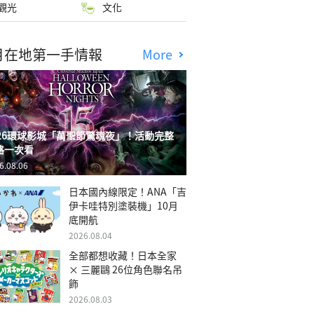
觀光
文化
月在地第一手情報
More
026環球影城「萬聖節驚魂夜」！活動完整
略一次看
6.08.06
日本國內線限定！ANA「吉
伊卡哇特別塗裝機」10月
底開航
2026.08.04
全部都想收藏！日本全家
× 三麗鷗 26位角色聯名吊
飾
2026.08.03