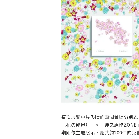
這次展覽中最吸睛的兩個會場分別為
（花の部屋）」。「迷之原作ZON
期則依主題展示，總共約200件的原