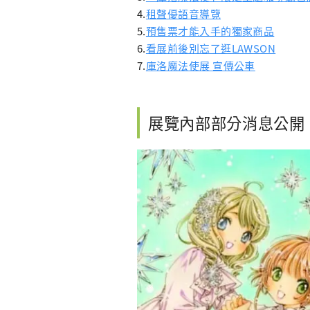
4.
租聲優語音導覽
5.
預售票才能入手的獨家商品
6.
看展前後別忘了逛LAWSON
7.
庫洛魔法使展 宣傳公車
展覽內部部分消息公開