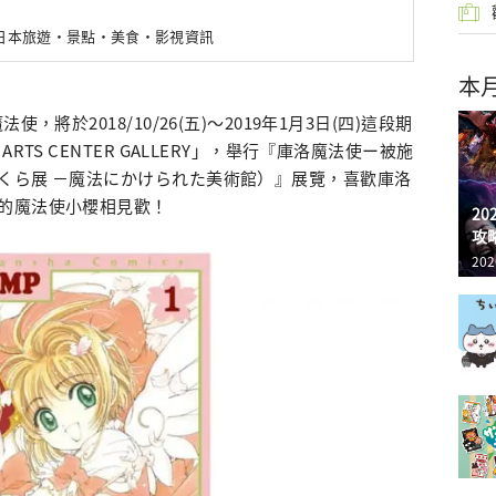
新日本旅遊・景點・美食・影視資訊
本
，將於2018/10/26(五)～2019年1月3日(四)這段期
TS CENTER GALLERY」，舉行『庫洛魔法使ー被施
くら展 －魔法にかけられた美術館）』展覽，喜歡庫洛
的魔法使小櫻相見歡！
2
攻
202