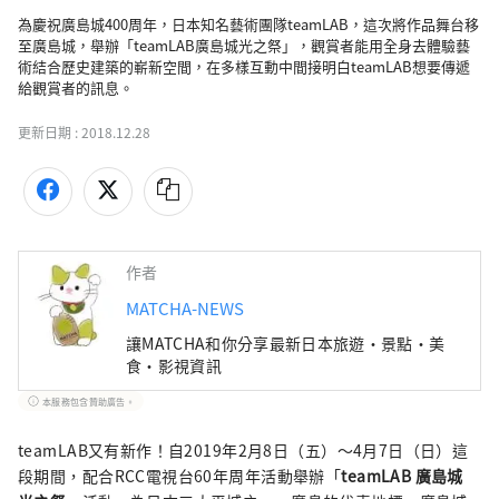
為慶祝廣島城400周年，日本知名藝術團隊teamLAB，這次將作品舞台移
至廣島城，舉辦「teamLAB廣島城光之祭」，觀賞者能用全身去體驗藝
術結合歷史建築的嶄新空間，在多樣互動中間接明白teamLAB想要傳遞
給觀賞者的訊息。
更新日期 :
2018.12.28
作者
MATCHA-NEWS
讓MATCHA和你分享最新日本旅遊・景點・美
食・影視資訊
本服務包含贊助廣告。
teamLAB又有新作！自2019年2月8日（五）～4月7日（日）這
段期間，配合RCC電視台60年周年活動舉辦「
teamLAB 廣島城