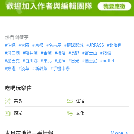
熱門關鍵字
沖繩
大阪
京都
名古屋
環球影城
JRPASS
北海道
河口湖
輕井澤
金澤
橫濱
長野
富士山
箱根
星巴克
白川鄉
東北
駕照
日光
迪士尼
outlet
簽證
淺草
新幹線
手機申辦
吃喝玩樂住
美食
住宿
觀光
文化
本月在地第一手情報
More