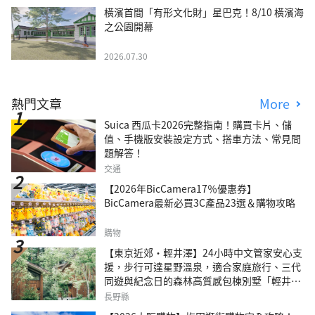
橫濱首間「有形文化財」星巴克！8/10 橫濱海
之公園開幕
2026.07.30
熱門文章
More
Suica 西瓜卡2026完整指南！購買卡片、儲
值、手機版安裝設定方式、搭車方法、常見問
題解答！
交通
【2026年BicCamera17％優惠券】
BicCamera最新必買3C產品23選＆購物攻略
購物
【東京近郊・輕井澤】24小時中文管家安心支
援，步行可達星野溫泉，適合家庭旅行、三代
同遊與紀念日的森林高質感包棟別墅「輕井澤
森四季VILLA」
長野縣