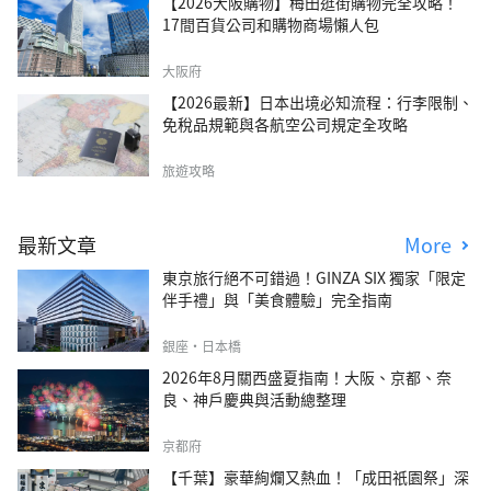
【2026大阪購物】梅田逛街購物完全攻略！
17間百貨公司和購物商場懶人包
大阪府
【2026最新】日本出境必知流程：行李限制、
免稅品規範與各航空公司規定全攻略
旅遊攻略
最新文章
More
東京旅行絕不可錯過！GINZA SIX 獨家「限定
伴手禮」與「美食體驗」完全指南
銀座・日本橋
2026年8月關西盛夏指南！大阪、京都、奈
良、神戶慶典與活動總整理
京都府
【千葉】豪華絢爛又熱血！「成田祇園祭」深