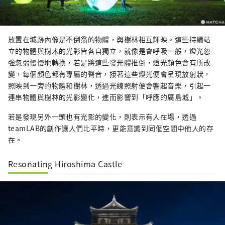
放置在城跡內像是不倒翁的物體，與樹林相互輝映。這些持續站
立的物體與樹木的光彩皆各自獨立，就像是會呼吸一般，燈光忽
強忽弱慢慢地轉換，若是將這些發光體推倒，燈光顏色會有所改
變，每個顏色都有專屬的聲音，接著這些燈光便會呈現放射狀，
照映到一旁的物體和樹林，透過光線照射便會響起音樂，引起一
連串物體與樹林的光影變化，進而影響到「呼應的廣島城」。
若是發現另外一頭也有光影的變化，則表示有人在場，透過
teamLAB的創作讓人們比平時，更能意識到同個空間中他人的存
在。
Resonating Hiroshima Castle