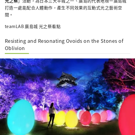
光之祭
」活動，為日本三大平城之一、廣島的代表地標ー廣島城
打造一處能配合人體動作，產生不同效果的互動式光之藝術空
間。
teamLAB 廣島城 光之祭看點
Resisting and Resonating Ovoids on the Stones of
Oblivion