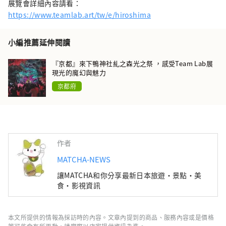
展覽會詳細內容請看：
https://www.teamlab.art/tw/e/hiroshima
小編推薦延伸閱讀
『京都』來下鴨神社糺之森光之祭 ，感受Team Lab展
現光的魔幻與魅力
京都府
作者
MATCHA-NEWS
讓MATCHA和你分享最新日本旅遊・景點・美
食・影視資訊
本文所提供的情報為採訪時的內容。文章內提到的商品、服務內容或是價格