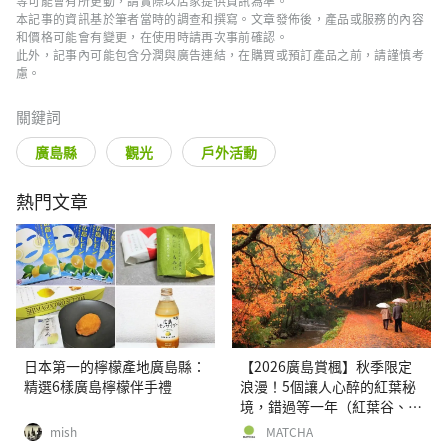
等可能會有所更動，請實際以店家提供資訊為準。
本記事的資訊基於筆者當時的調查和撰寫。文章發佈後，產品或服務的內容
和價格可能會有變更，在使用時請再次事前確認。
此外，記事內可能包含分潤與廣告連結，在購買或預訂產品之前，請謹慎考
慮。
關鍵詞
廣島縣
觀光
戶外活動
熱門文章
日本第一的檸檬產地廣島縣：
【2026廣島賞楓】秋季限定
精選6樣廣島檸檬伴手禮
浪漫！5個讓人心醉的紅葉秘
境，錯過等一年（紅葉谷、帝
釋峡、佛通寺、不動院、縮景
mish_
MATCHA
園）