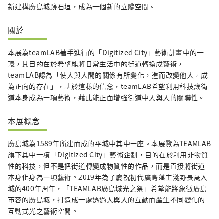
新建構廣島城跡石垣，成為一個新的立體空間。
關於
本展為teamLAB著手進行的「Digitized City」藝術計畫中的一
環，其目的在於希望能將日常生活中的街道轉換成藝術，
teamLAB認為「使人與人間的關係有所變化，進而改變他人，成
為正向的存在」，基於這樣的信念，teamLAB希望利用科技讓街
道本身成為一項藝術，藉此能正面增強街道中人與人的關聯性。
本展概念
廣島城為1589年所建而成的平城中其中一座。本展覽為TEAMLAB
旗下其中一項「Digitized City」藝術企劃，目的在於利用非物質
性的科技，但不是把街道轉變成物質性的作品，而是直接將街道
本身化身為一項藝術。2019年為了慶祝初代廣島藩主淺野長晟入
城的400年周年，「TEAMLAB廣島城光之祭」希望能將象徵廣島
市容的廣島城，打造成一處透過人與人的互動而產生不同變化的
互動式光之藝術空間。