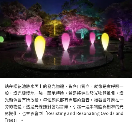
站在櫻花池跡水面上的發光物體，皆各自獨立，就像是會呼吸一
般，燈光緩慢地一強一弱地轉換，若是將這些發光物體推倒，燈
光顏色會有所改變，每個顏色都有專屬的聲音，接著會呼應在一
旁的物體，透過光線照射響起音樂，引起一連串物體與樹林的光
影變化，也會影響到「Resisting and Resonating Ovoids and
Trees」。