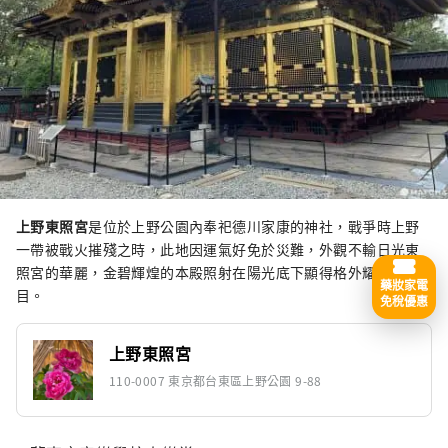
上野東照宮
是位於上野公園內奉祀德川家康的神社，戰爭時上野
一帶被戰火摧殘之時，此地因運氣好免於災難，外觀不輸日光東
照宮的華麗，金碧輝煌的本殿照射在陽光底下顯得格外耀眼奪
藥妝家電
目。
免稅優惠
上野東照宮
110-0007 東京都台東區上野公園 9-88