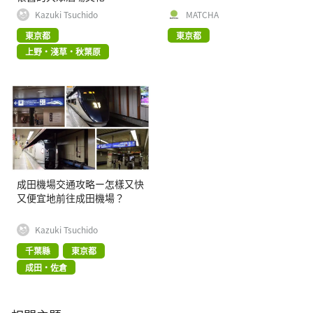
Kazuki Tsuchido
MATCHA
東京都
東京都
上野・淺草・秋葉原
成田機場交通攻略ー怎樣又快
又便宜地前往成田機場？
Kazuki Tsuchido
千葉縣
東京都
成田・佐倉