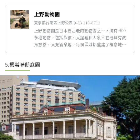
上野動物園
東京都台東區上野公園 9-83 110-8711
上野動物園是日本最古老的動物園之一，擁有 400
多種動物，包括熊貓、大猩猩和大象。它既具有教
育意義，又充滿樂趣，每個區域都重建了棲息地，
並展出了瀕臨滅絕的物種。這裡還有藝術博物館和
歌劇團，可以一起欣賞文化和動物。這是家庭和遊
5.舊岩崎邸庭園
客推薦的景點。