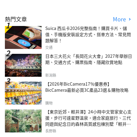
熱門文章
More
Suica 西瓜卡2026完整指南！購買卡片、儲
值、手機版安裝設定方式、搭車方法、常見問
題解答！
交通
日本三大花火「長岡花火大會」2027年舉辦日
期、交通方式、購票指南、隱藏欣賞地點
新潟縣
【2026年BicCamera17％優惠券】
BicCamera最新必買3C產品23選＆購物攻略
購物
【東京近郊・輕井澤】24小時中文管家安心支
援，步行可達星野溫泉，適合家庭旅行、三代
同遊與紀念日的森林高質感包棟別墅「輕井澤
森四季VILLA」
長野縣