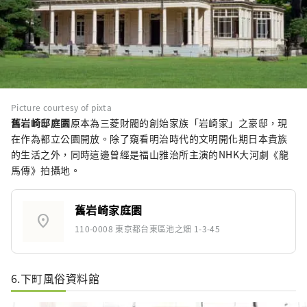
Picture courtesy of pixta
舊岩崎邸庭園
原本為三菱財閥的創始家族「岩崎家」之豪邸，現
在作為都立公園開放。除了窺看明治時代的文明開化期日本貴族
的生活之外，同時這邊曾經是福山雅治所主演的NHK大河劇《龍
馬傳》拍攝地。
舊岩崎家庭園
location_on
110-0008 東京都台東區池之畑 1-3-45
6.下町風俗資料館