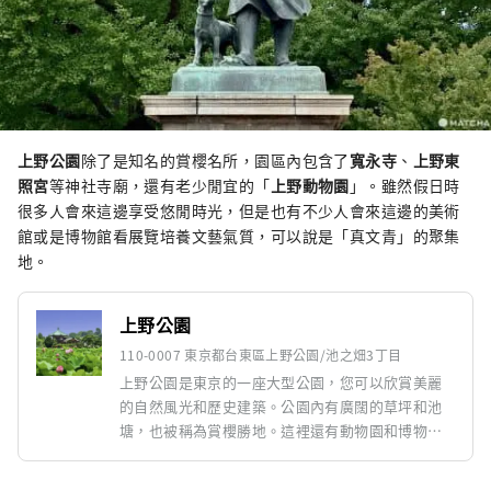
上野公園
除了是知名的賞櫻名所，園區內包含了
寬永寺
、
上野東
照宮
等神社寺廟，還有老少閒宜的「
上野動物園
」。雖然假日時
很多人會來這邊享受悠閒時光，但是也有不少人會來這邊的美術
館或是博物館看展覽培養文藝氣質，可以說是「真文青」的聚集
地。
上野公園
110-0007 東京都台東區上野公園/池之畑3丁目
上野公園是東京的一座大型公園，您可以欣賞美麗
的自然風光和歷史建築。公園內有廣闊的草坪和池
塘，也被稱為賞櫻勝地。這裡還有動物園和博物
館，是您在散步時放鬆身心並享受文化的好地方。