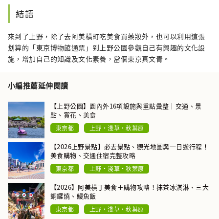
結語
來到了上野，除了去阿美橫町吃美食買藥妝外，也可以利用這張
划算的「東京博物館通票」到上野公園參觀自己有興趣的文化設
施，增加自己的知識及文化素養，當個東京真文青。
小編推薦延伸閱讀
【上野公園】園內外16項設施與重點彙整｜交通、景
點、賞花、美食
東京都
上野・淺草・秋葉原
【2026上野景點】必去景點、觀光地圖與一日遊行程！
美食購物、交通住宿完整攻略
東京都
上野・淺草・秋葉原
【2026】阿美橫丁美食＋購物攻略！抹茶冰淇淋、三大
銅鑼燒、鰻魚飯
東京都
上野・淺草・秋葉原