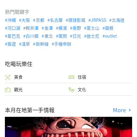
熱門關鍵字
沖繩
大阪
京都
名古屋
環球影城
JRPASS
北海道
河口湖
輕井澤
金澤
橫濱
長野
富士山
箱根
星巴克
白川鄉
東北
駕照
日光
迪士尼
outlet
簽證
淺草
新幹線
手機申辦
吃喝玩樂住
美食
住宿
觀光
文化
本月在地第一手情報
More