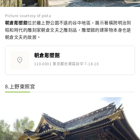
Picture courtesy of pixta
朝倉彫塑館
位於離上野公園不遠的谷中地區，展示著橫跨明治到
昭和時代的雕刻家朝倉文夫之雕刻品，雕塑館的建築物本身也是
朝倉文夫的故居。
朝倉彫塑館
location_on
110-0001 東京都台東區谷中 7-18-10
8.上野東照宮