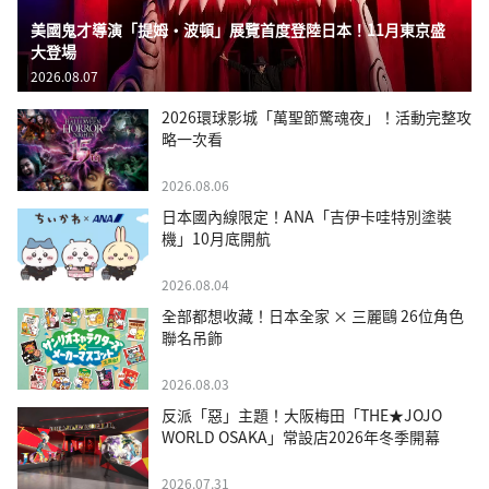
美國鬼才導演「提姆・波頓」展覽首度登陸日本！11月東京盛
大登場
2026.08.07
2026環球影城「萬聖節驚魂夜」！活動完整攻
略一次看
2026.08.06
日本國內線限定！ANA「吉伊卡哇特別塗裝
機」10月底開航
2026.08.04
全部都想收藏！日本全家 × 三麗鷗 26位角色
聯名吊飾
2026.08.03
反派「惡」主題！大阪梅田「THE★JOJO
WORLD OSAKA」常設店2026年冬季開幕
2026.07.31