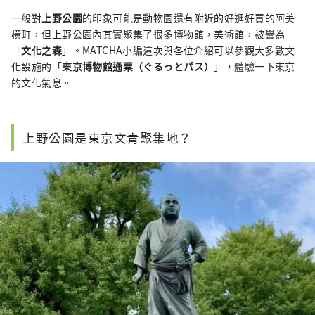
一般對
上野公園
的印象可能是動物園還有附近的好逛好買的阿美
橫町，但上野公園內其實聚集了很多博物館，美術館，被譽為
「
文化之森
」。MATCHA小編這次與各位介紹可以參觀大多數文
化設施的「
東京博物館通票（ぐるっとパス）
」，體驗一下東京
的文化氣息。
上野公園是東京文青聚集地？