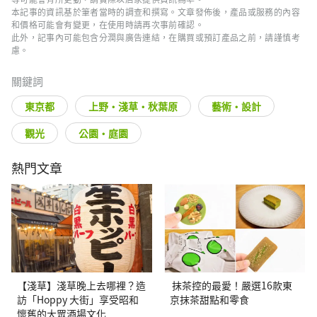
本記事的資訊基於筆者當時的調查和撰寫。文章發佈後，產品或服務的內容
和價格可能會有變更，在使用時請再次事前確認。
此外，記事內可能包含分潤與廣告連結，在購買或預訂產品之前，請謹慎考
慮。
關鍵詞
東京都
上野・淺草・秋葉原
藝術・設計
觀光
公園・庭園
熱門文章
【淺草】淺草晚上去哪裡？造
抹茶控的最愛！嚴選16款東
訪「Hoppy 大街」享受昭和
京抹茶甜點和零食
懷舊的大眾酒場文化