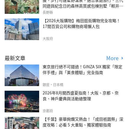
援，步行可達星野溫泉，適合家庭旅行、三代
同遊與紀念日的森林高質感包棟別墅「輕井澤
森四季VILLA」
長野縣
【2026大阪購物】梅田逛街購物完全攻略！
17間百貨公司和購物商場懶人包
大阪府
最新文章
More
東京旅行絕不可錯過！GINZA SIX 獨家「限定
伴手禮」與「美食體驗」完全指南
銀座・日本橋
2026年8月關西盛夏指南！大阪、京都、奈
良、神戶慶典與活動總整理
京都府
【千葉】豪華絢爛又熱血！「成田祇園祭」深
度攻略：必看 5 大重點、獨家體驗指南