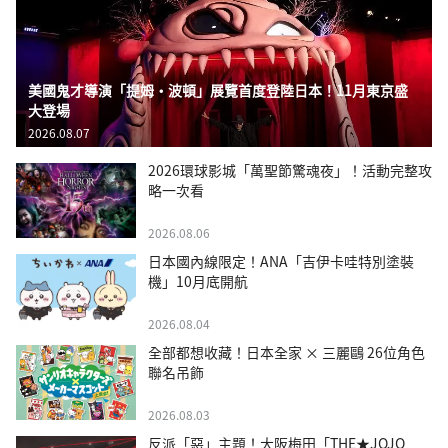
美國鬼才導演「提姆・波頓」展覽首度登陸日本！11月東京盛
大登場
2026.08.07
2026環球影城「萬聖節驚魂夜」！活動完整攻
略一次看
2026.08.06
日本國內線限定！ANA「吉伊卡哇特別塗裝
機」10月底開航
2026.08.04
全部都想收藏！日本全家 × 三麗鷗 26位角色
聯名吊飾
2026.08.03
反派「惡」主題！大阪梅田「THE★JOJO