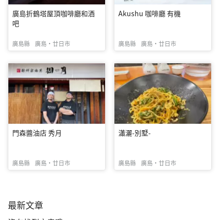
廣島折鶴塔屋頂咖啡廳和酒
Akushu 咖啡廳 有機
吧
廣島縣
廣島・廿日市
廣島縣
廣島・廿日市
門森醬油店 秀月
瀟灑-別墅-
廣島縣
廣島・廿日市
廣島縣
廣島・廿日市
最新文章