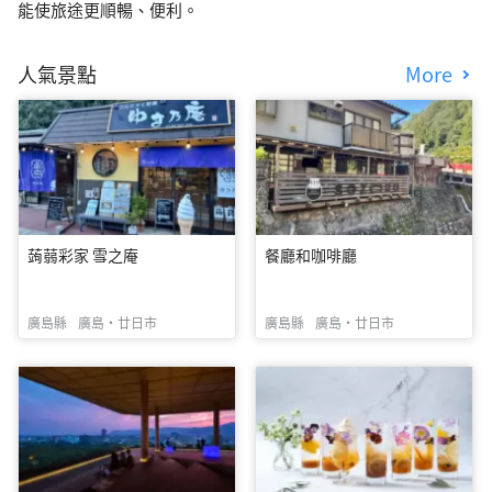
能使旅途更順暢、便利。
人氣景點
More
蒟蒻彩家 雪之庵
餐廳和咖啡廳
廣島縣
廣島・廿日市
廣島縣
廣島・廿日市