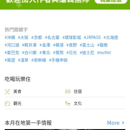
熱門關鍵字
沖繩
大阪
京都
名古屋
環球影城
JRPASS
北海道
河口湖
輕井澤
金澤
橫濱
長野
富士山
箱根
星巴克
白川鄉
東北
駕照
日光
迪士尼
outlet
簽證
淺草
新幹線
手機申辦
吃喝玩樂住
美食
住宿
觀光
文化
本月在地第一手情報
More