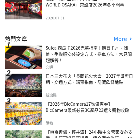
WORLD OSAKA」常設店2026年冬季開幕
2026.07.31
熱門文章
More
Suica 西瓜卡2026完整指南！購買卡片、儲
值、手機版安裝設定方式、搭車方法、常見問
題解答！
交通
日本三大花火「長岡花火大會」2027年舉辦日
期、交通方式、購票指南、隱藏欣賞地點
新潟縣
【2026年BicCamera17％優惠券】
BicCamera最新必買3C產品23選＆購物攻略
購物
【東京近郊・輕井澤】24小時中文管家安心支