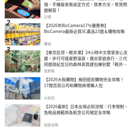
值、手機版安裝設定方式、搭車方法、常見問
題解答！
交通
【2026年BicCamera17％優惠券】
BicCamera最新必買3C產品23選＆購物攻略
購物
【東京近郊・輕井澤】24小時中文管家安心支
援，步行可達星野溫泉，適合家庭旅行、三代
同遊與紀念日的森林高質感包棟別墅「輕井澤
森四季VILLA」
長野縣
【2026大阪購物】梅田逛街購物完全攻略！
17間百貨公司和購物商場懶人包
大阪府
【2026最新】日本出境必知流程：行李限制、
免稅品規範與各航空公司規定全攻略
旅遊攻略