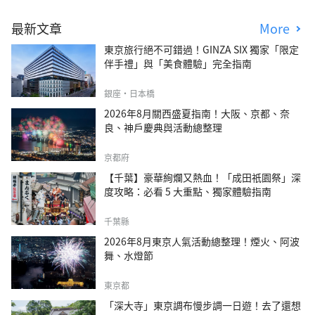
最新文章
More
東京旅行絕不可錯過！GINZA SIX 獨家「限定
伴手禮」與「美食體驗」完全指南
銀座・日本橋
2026年8月關西盛夏指南！大阪、京都、奈
良、神戶慶典與活動總整理
京都府
【千葉】豪華絢爛又熱血！「成田祇園祭」深
度攻略：必看 5 大重點、獨家體驗指南
千葉縣
2026年8月東京人氣活動總整理！煙火、阿波
舞、水燈節
東京都
「深大寺」東京調布慢步調一日遊！去了還想