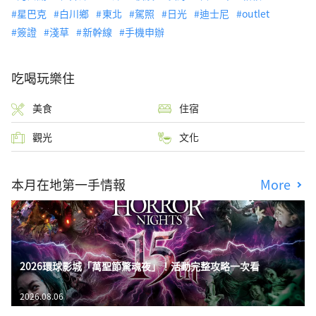
星巴克
白川鄉
東北
駕照
日光
迪士尼
outlet
簽證
淺草
新幹線
手機申辦
吃喝玩樂住
美食
住宿
觀光
文化
本月在地第一手情報
More
2026環球影城「萬聖節驚魂夜」！活動完整攻略一次看
2026.08.06