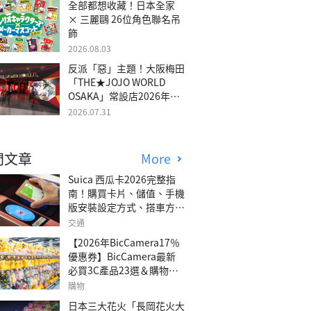
全部都想收藏！日本全家
× 三麗鷗 26位角色聯名吊
飾
2026.08.03
反派「惡」主題！大阪梅田
「THE★JOJO WORLD
OSAKA」常設店2026年冬
季開幕
2026.07.31
門文章
More
Suica 西瓜卡2026完整指
南！購買卡片、儲值、手機
版安裝設定方式、搭車方
法、常見問題解答！
交通
【2026年BicCamera17％
優惠券】BicCamera最新
必買3C產品23選＆購物攻
略
購物
日本三大花火「長岡花火大