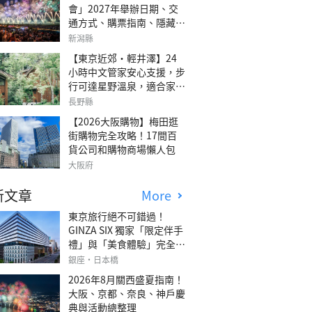
會」2027年舉辦日期、交
通方式、購票指南、隱藏欣
賞地點
新潟縣
【東京近郊・輕井澤】24
小時中文管家安心支援，步
行可達星野溫泉，適合家庭
旅行、三代同遊與紀念日的
長野縣
森林高質感包棟別墅「輕井
【2026大阪購物】梅田逛
澤森四季VILLA」
街購物完全攻略！17間百
貨公司和購物商場懶人包
大阪府
新文章
More
東京旅行絕不可錯過！
GINZA SIX 獨家「限定伴手
禮」與「美食體驗」完全指
南
銀座・日本橋
2026年8月關西盛夏指南！
大阪、京都、奈良、神戶慶
典與活動總整理