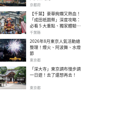
京都府
【千葉】豪華絢爛又熱血！
「成田祇園祭」深度攻略：
必看 5 大重點、獨家體驗指
南
千葉縣
2026年8月東京人氣活動總
整理！煙火、阿波舞、水燈
節
東京都
「深大寺」東京調布慢步調
一日遊！去了還想再去！
東京都