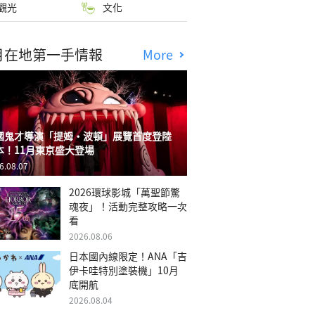
觀光
文化
月在地第一手情報
More
國鬼才導演「提姆・波頓」展覽首度登陸
本！11月東京盛大登場
6.08.07
2026環球影城「萬聖節驚
魂夜」！活動完整攻略一次
看
2026.08.06
日本國內線限定！ANA「吉
伊卡哇特別塗裝機」10月
底開航
2026.08.04