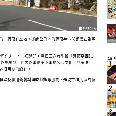
的「蒟蒻」產地。據說全日本的蒟蒻芋92％都是在群馬
(ヨコオデイリーフーズ)
蒟蒻工場裡面竟有附設
「蒟蒻樂園(こ
熱
可以認識到「自古以來傳承下來的蒟蒻文化和其美味」，
多很用心的設計。
程以及享用蒟蒻料理吃到飽
等服務，是現在群馬縣的矚