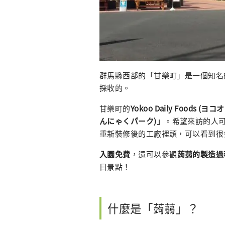
群馬縣西部的「甘樂町」是一個知名
採收的。
甘樂町的
Yokoo Daily Foods 
んにゃくパーク)」
。希望來訪的人
重新裝修後的工廠裡頭，可以看到很
入園免費
，還可以參觀
蒟蒻的製造過
目景點！
什麼是「蒟蒻」？