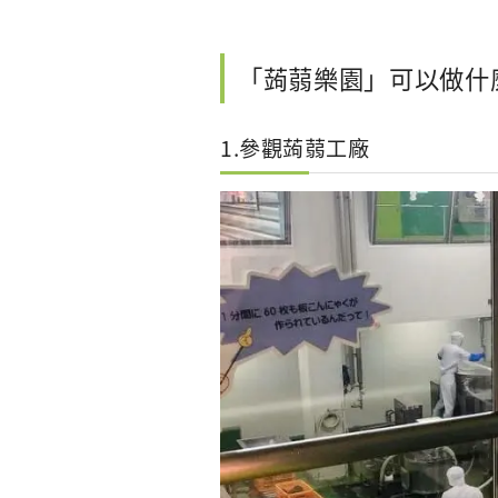
「蒟蒻樂園」可以做什
1.參觀蒟蒻工廠