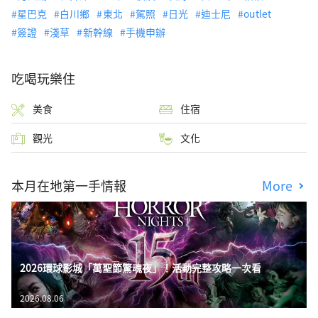
星巴克
白川鄉
東北
駕照
日光
迪士尼
outlet
簽證
淺草
新幹線
手機申辦
吃喝玩樂住
美食
住宿
觀光
文化
本月在地第一手情報
More
2026環球影城「萬聖節驚魂夜」！活動完整攻略一次看
2026.08.06