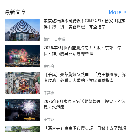
最新文章
More
東京旅行絕不可錯過！GINZA SIX 獨家「限定
伴手禮」與「美食體驗」完全指南
銀座・日本橋
2026年8月關西盛夏指南！大阪、京都、奈
良、神戶慶典與活動總整理
京都府
【千葉】豪華絢爛又熱血！「成田祇園祭」深
度攻略：必看 5 大重點、獨家體驗指南
千葉縣
2026年8月東京人氣活動總整理！煙火、阿波
舞、水燈節
東京都
「深大寺」東京調布慢步調一日遊！去了還想