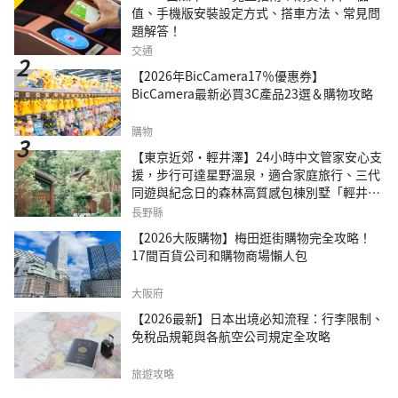
值、手機版安裝設定方式、搭車方法、常見問
題解答！
交通
【2026年BicCamera17％優惠券】
BicCamera最新必買3C產品23選＆購物攻略
購物
【東京近郊・輕井澤】24小時中文管家安心支
援，步行可達星野溫泉，適合家庭旅行、三代
同遊與紀念日的森林高質感包棟別墅「輕井澤
森四季VILLA」
長野縣
【2026大阪購物】梅田逛街購物完全攻略！
17間百貨公司和購物商場懶人包
大阪府
【2026最新】日本出境必知流程：行李限制、
免稅品規範與各航空公司規定全攻略
旅遊攻略