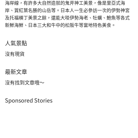
海岸線，有許多大自然造就的鬼斧神工美景，像是里亞式海
岸、賞紅葉名勝的山岳等。日本人一生必參訪一次的伊勢神宮
及托福橫丁美景之餘，還能大啖伊勢海老、牡蠣、鮑魚等各式
新鮮海鮮、日本三大和牛中的松阪牛等當地特色美食。
人氣景點
沒有現貨
最新文章
沒有找到文章哦～
Sponsored Stories