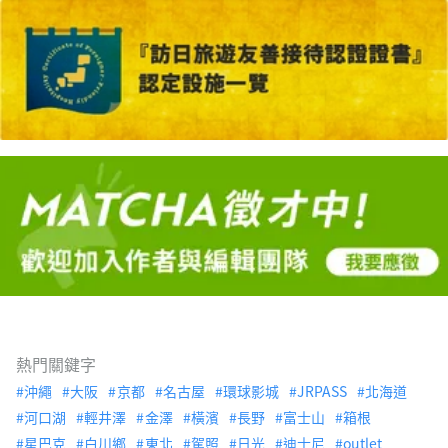
熱門關鍵字
沖繩
大阪
京都
名古屋
環球影城
JRPASS
北海道
河口湖
輕井澤
金澤
橫濱
長野
富士山
箱根
星巴克
白川鄉
東北
駕照
日光
迪士尼
outlet