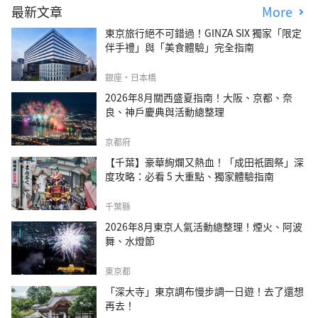
最新文章
More
東京旅行絕不可錯過！GINZA SIX 獨家「限定
伴手禮」與「美食體驗」完全指南
銀座・日本橋
2026年8月關西盛夏指南！大阪、京都、奈
良、神戶慶典與活動總整理
京都府
【千葉】豪華絢爛又熱血！「成田祇園祭」深
度攻略：必看 5 大重點、獨家體驗指南
千葉縣
2026年8月東京人氣活動總整理！煙火、阿波
舞、水燈節
東京都
「深大寺」東京調布慢步調一日遊！去了還想
再去！