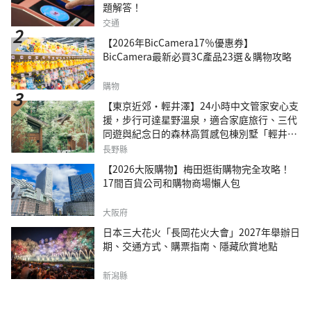
題解答！
交通
【2026年BicCamera17％優惠券】
BicCamera最新必買3C產品23選＆購物攻略
購物
【東京近郊・輕井澤】24小時中文管家安心支
援，步行可達星野溫泉，適合家庭旅行、三代
同遊與紀念日的森林高質感包棟別墅「輕井澤
森四季VILLA」
長野縣
【2026大阪購物】梅田逛街購物完全攻略！
17間百貨公司和購物商場懶人包
大阪府
日本三大花火「長岡花火大會」2027年舉辦日
期、交通方式、購票指南、隱藏欣賞地點
新潟縣