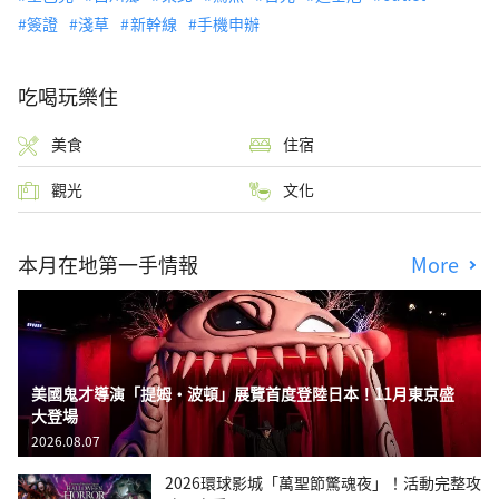
簽證
淺草
新幹線
手機申辦
吃喝玩樂住
美食
住宿
觀光
文化
本月在地第一手情報
More
美國鬼才導演「提姆・波頓」展覽首度登陸日本！11月東京盛
大登場
2026.08.07
2026環球影城「萬聖節驚魂夜」！活動完整攻