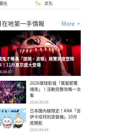
觀光
文化
月在地第一手情報
More
國鬼才導演「提姆・波頓」展覽首度登陸
本！11月東京盛大登場
6.08.07
2026環球影城「萬聖節驚
魂夜」！活動完整攻略一次
看
2026.08.06
日本國內線限定！ANA「吉
伊卡哇特別塗裝機」10月
底開航
2026.08.04