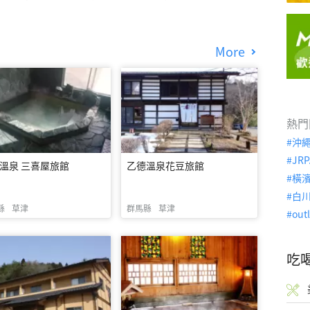
More
熱門
沖
JRP
溫泉 三喜屋旅館
乙德溫泉花豆旅館
橫
白
縣
草津
群馬縣
草津
out
吃