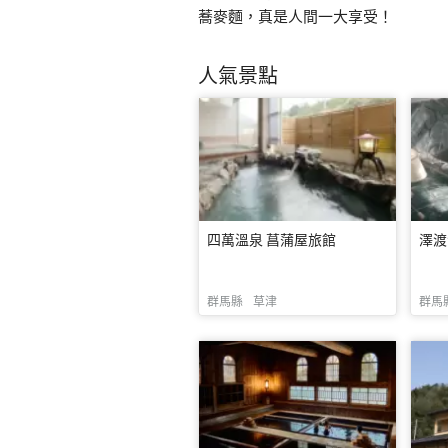
蕎麥麵，真是人間一大享受！
人氣景點
四萬溫泉 菖蒲屋旅館
澤渡
群馬縣
草津
群馬