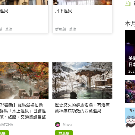
溫泉
丹下溫泉
本
縣
草津
群馬縣
草津
美
日
202
026最新】羅馬浴場拍攝
歷史悠久的群馬名湯・有治療
群馬「水上溫泉」日歸溫
萬種疾病功效的四萬溫泉
施、旅館、交通資訊彙整
MATCHA
Mayu
馬縣
群馬縣