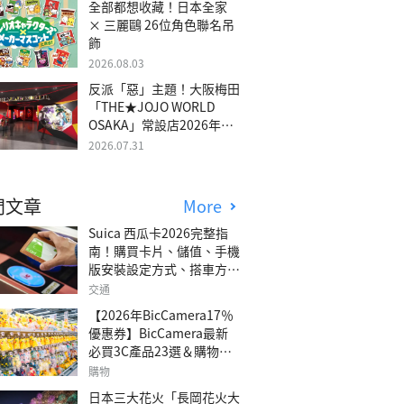
全部都想收藏！日本全家
× 三麗鷗 26位角色聯名吊
飾
2026.08.03
反派「惡」主題！大阪梅田
「THE★JOJO WORLD
OSAKA」常設店2026年冬
季開幕
2026.07.31
門文章
More
Suica 西瓜卡2026完整指
南！購買卡片、儲值、手機
版安裝設定方式、搭車方
法、常見問題解答！
交通
【2026年BicCamera17％
優惠券】BicCamera最新
必買3C產品23選＆購物攻
略
購物
日本三大花火「長岡花火大