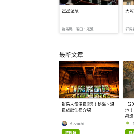
星星溫泉
大塚
群馬縣
沼田・尾瀨
群馬
最新文章
群馬人氣溫泉6選！秘湯、溫
【2
泉旅館住宿介紹
地！
泉設
Mizzochi
群馬縣
群