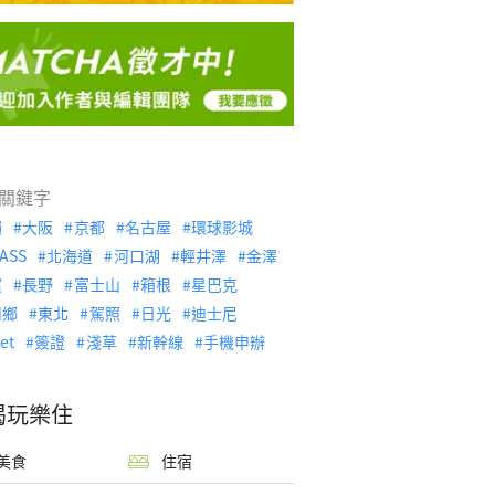
關鍵字
繩
大阪
京都
名古屋
環球影城
ASS
北海道
河口湖
輕井澤
金澤
濱
長野
富士山
箱根
星巴克
川鄉
東北
駕照
日光
迪士尼
let
簽證
淺草
新幹線
手機申辦
喝玩樂住
美食
住宿