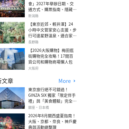
會」2027年舉辦日期、交
通方式、購票指南、隱藏欣
賞地點
新潟縣
【東京近郊・輕井澤】24
小時中文管家安心支援，步
行可達星野溫泉，適合家庭
旅行、三代同遊與紀念日的
長野縣
森林高質感包棟別墅「輕井
【2026大阪購物】梅田逛
澤森四季VILLA」
街購物完全攻略！17間百
貨公司和購物商場懶人包
大阪府
新文章
More
東京旅行絕不可錯過！
GINZA SIX 獨家「限定伴手
禮」與「美食體驗」完全指
南
銀座・日本橋
2026年8月關西盛夏指南！
大阪、京都、奈良、神戶慶
典與活動總整理