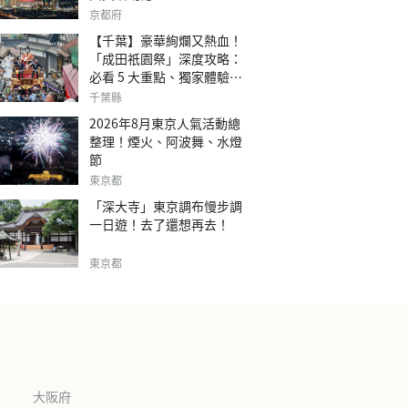
京都府
【千葉】豪華絢爛又熱血！
「成田祇園祭」深度攻略：
必看 5 大重點、獨家體驗指
南
千葉縣
2026年8月東京人氣活動總
整理！煙火、阿波舞、水燈
節
東京都
「深大寺」東京調布慢步調
一日遊！去了還想再去！
東京都
大阪府