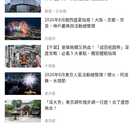
銀座・日本橋
2026年8月關西盛夏指南！大阪、京都、奈
良、神戶慶典與活動總整理
京都府
【千葉】豪華絢爛又熱血！「成田祇園祭」深
度攻略：必看 5 大重點、獨家體驗指南
千葉縣
2026年8月東京人氣活動總整理！煙火、阿波
舞、水燈節
東京都
「深大寺」東京調布慢步調一日遊！去了還想
再去！
東京都