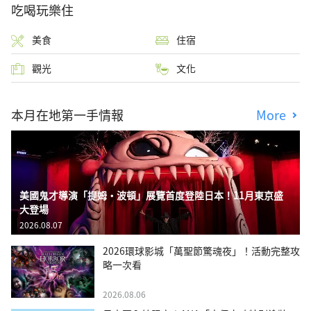
吃喝玩樂住
美食
住宿
觀光
文化
本月在地第一手情報
More
美國鬼才導演「提姆・波頓」展覽首度登陸日本！11月東京盛
大登場
2026.08.07
2026環球影城「萬聖節驚魂夜」！活動完整攻
略一次看
2026.08.06