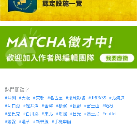
熱門關鍵字
沖繩
大阪
京都
名古屋
環球影城
JRPASS
北海道
河口湖
輕井澤
金澤
橫濱
長野
富士山
箱根
星巴克
白川鄉
東北
駕照
日光
迪士尼
outlet
簽證
淺草
新幹線
手機申辦