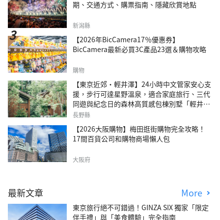
期、交通方式、購票指南、隱藏欣賞地點
新潟縣
【2026年BicCamera17％優惠券】
BicCamera最新必買3C產品23選＆購物攻略
購物
【東京近郊・輕井澤】24小時中文管家安心支
援，步行可達星野溫泉，適合家庭旅行、三代
同遊與紀念日的森林高質感包棟別墅「輕井澤
森四季VILLA」
長野縣
【2026大阪購物】梅田逛街購物完全攻略！
17間百貨公司和購物商場懶人包
大阪府
最新文章
More
東京旅行絕不可錯過！GINZA SIX 獨家「限定
伴手禮」與「美食體驗」完全指南