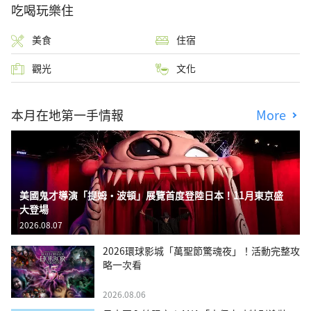
吃喝玩樂住
美食
住宿
觀光
文化
本月在地第一手情報
More
美國鬼才導演「提姆・波頓」展覽首度登陸日本！11月東京盛
大登場
2026.08.07
2026環球影城「萬聖節驚魂夜」！活動完整攻
略一次看
2026.08.06