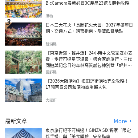
BicCamera最新必買3C產品23選＆購物攻略
購物
日本三大花火「長岡花火大會」2027年舉辦日
期、交通方式、購票指南、隱藏欣賞地點
新潟縣
【東京近郊・輕井澤】24小時中文管家安心支
援，步行可達星野溫泉，適合家庭旅行、三代
同遊與紀念日的森林高質感包棟別墅「輕井澤
森四季VILLA」
長野縣
【2026大阪購物】梅田逛街購物完全攻略！
17間百貨公司和購物商場懶人包
大阪府
最新文章
More
東京旅行絕不可錯過！GINZA SIX 獨家「限定
伴手禮」與「美食體驗」完全指南