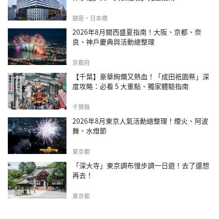
銀座・日本橋
2026年8月關西盛夏指南！大阪、京都、奈
良、神戶慶典與活動總整理
京都府
【千葉】豪華絢爛又熱血！「成田祇園祭」深
度攻略：必看 5 大重點、獨家體驗指南
千葉縣
2026年8月東京人氣活動總整理！煙火、阿波
舞、水燈節
東京都
「深大寺」東京調布慢步調一日遊！去了還想
再去！
東京都