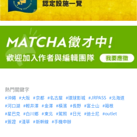
熱門關鍵字
沖繩
大阪
京都
名古屋
環球影城
JRPASS
北海道
河口湖
輕井澤
金澤
橫濱
長野
富士山
箱根
星巴克
白川鄉
東北
駕照
日光
迪士尼
outlet
簽證
淺草
新幹線
手機申辦