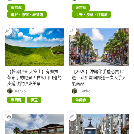
東京都
東京都
澀谷・原宿・表參道
上野・淺草・秋葉原
【靜岡伊豆 大室山】有如抹
【2026】沖繩伴手禮必買12
茶布丁的絕景！在火山口邊的
選！到那霸國際通一次入手人
步道欣賞伊東美景
氣商品
Kenko
Kenko
靜岡縣
伊豆
沖繩縣