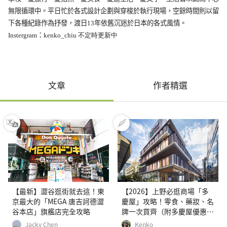
無限循環中。平日忙於各式設計企劃與穿梭於執行現場，空餘時間則以留
下各種紀錄作為抒發，渡日13年依舊沉迷於日本的各式風情。
Instergram
：
kenko
_chiu 不定時更新中
文章
作者精選
【最新】澀谷逛街就去這！東
【2026】上野必逛商場「多
京最大的「MEGA 唐吉訶德澀
慶屋」攻略！零食、藥妝、名
谷本店」旗艦店完全攻略
牌一次買齊（附多慶屋優惠
券）
Jacky Chen
Kenko