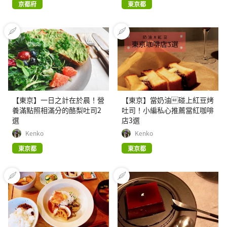
京都府
東京都
【東京】一日之計在於晨！營
【東京】當奶油碰上紅豆烤
養滿點照相滿分的酪梨吐司2
吐司！小編私心推薦當紅咖啡
選
店3選
Kenko
Kenko
東京都
東京都