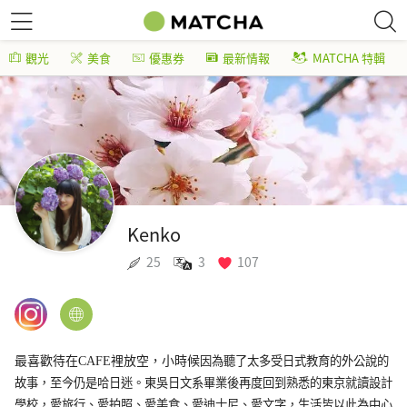
觀光
美食
優惠券
最新情報
MATCHA 特輯
Kenko
25
3
107
最喜歡待在CAFE裡放空，小時候
因為聽了太多受日式教育的外公說的
故事，至今仍是哈日迷。
東吳日文系畢業後再度回到熟悉的東京就讀設計
學校，愛旅行、愛拍照、愛美食、愛迪士尼、愛文字，生活皆以此為中心