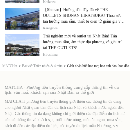
thực địa phương
Ishikawa
【Shonan】Hướng dẫn đầy đủ về THE
OUTLETS SHONAN HIRATSUKA! Thỏa sức
tận hưởng mua sắm, thiết bị điện tử giảm giá và
ẩm thực địa phương tại cùng một địa điểm!
Kanagawa
Trải nghiệm mới về outlet tại Nhật Bản! Tận
hưởng mua sắm, ẩm thực địa phương và giải trí
tại THE OUTLETS!
Hiroshima
MATCHA
Bài viết Thiên nhiên & 4 mùa
Cách nhận biết hoa mơ, hoa anh đào, hoa đào
MATCHA - Phương tiện truyền thông cung cấp thông tin về du
lịch, văn hoá, khách sạn của Nhật Bản ra thế giới
MATCHA là phương tiện truyền thông giới thiệu các thông tin đa dạng
cho người Nhật quan tâm đến du lịch của Nhật và khách nước ngoài đến
Nhật. Các thông tin đa dạng không chỉ giới thiệu các địa điểm du lịch mà
còn có thông tin về khách sạn, suối nước nóng, món ăn ngon, mua sắm,
cách đi đến các địa điểm du lịch, các tuyến du lịch mẫu lý tưởng, v.v.