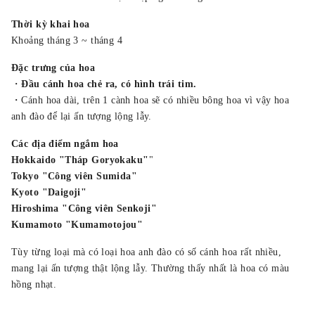
Thời kỳ khai hoa
Khoảng tháng 3 ~ tháng 4
Đặc trưng của hoa
・
Đầu cánh hoa chẻ ra, có hình trái tim.
・Cánh hoa dài, trên 1 cành hoa sẽ có nhiều bông hoa vì vậy hoa
anh đào để lại ấn tượng lộng lẫy.
Các địa điểm ngắm hoa
Hokkaido "Tháp Goryokaku"
"
Tokyo "Công viên Sumida"
Kyoto "Daigoji"
Hiroshima "Công viên Senkoji"
Kumamoto "Kumamotojou"
Tùy từng loại mà có loại hoa anh đào có số cánh hoa rất nhiều,
mang lại ấn tượng thật lộng lẫy. Thường thấy nhất là hoa có màu
hồng nhạt.