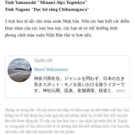
Tỉnh Yamanashi "Minami Alps Togenkyo"
Tỉnh Nagano "Dọc bờ sông Chikumagawa"
3 loài hoa tô sắc cho mùa xuân Nhật bản. Nếu các bạn biết các điểm
khác nhau của các loại hoa này, các bạn sẽ có thể thưởng thức
phong cảnh mùa xuân Nhật Bản thú vị hơn nữa.
Người viết
Mami Wakamatsu
神奈川県在住。ジャンルを問わず、日本の古き
良きスポット・モノを追いかける旅ライターで
す。神社仏閣、温泉、老舗酒場、鉄道をはじめ
more
とした乗り物、などをテーマに旅を楽しんでい
ます。旅行以外の趣味はお酒を飲むこと、相撲
鑑賞、アート鑑賞、読書。江戸好き：
Thông tin trong bài viết này được thu thập và biên soạn tại thời điểm viết bài. Các
https://www.edoyu.work/
thông tin về nội dung hay mức giá của sản phẩm, dịch vụ có thể thay đổi sau khi
bài viết được đăng tải. Vì vậy các bạn hãy lưu ý xác nhận lại trước khi đi. Ngoài
ra, trong một số bài viết có thể sẽ có đường dẫn liên kết affiliate link. Các bạn hãy
cân nhắc cẩn thận khi mua hoặc đặt sản phẩm.