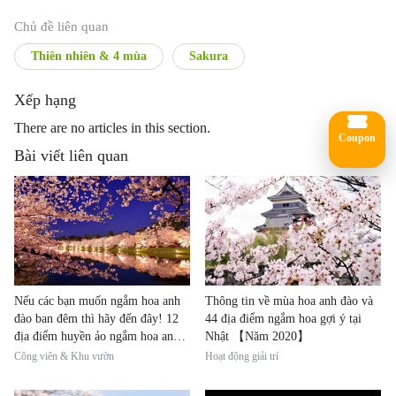
Chủ đề liên quan
Thiên nhiên & 4 mùa
Sakura
Xếp hạng
There are no articles in this section.
Coupon
Bài viết liên quan
Nếu các bạn muốn ngắm hoa anh
Thông tin về mùa hoa anh đào và
đào ban đêm thì hãy đến đây! 12
44 địa điểm ngắm hoa gợi ý tại
địa điểm huyền ảo ngắm hoa anh
Nhật 【Năm 2020】
đào có light up
Công viên & Khu vườn
Hoạt động giải trí