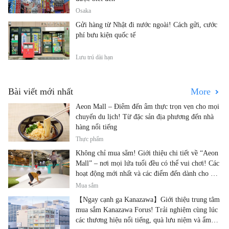
Osaka
Gửi hàng từ Nhật đi nước ngoài! Cách gửi, cước
phí bưu kiện quốc tế
Lưu trú dài hạn
Bài viết mới nhất
More
Aeon Mall – Điểm đến ẩm thực trọn vẹn cho mọi
chuyến du lịch! Từ đặc sản địa phương đến nhà
hàng nổi tiếng
Thực phẩm
Không chỉ mua sắm! Giới thiệu chi tiết về “Aeon
Mall” – nơi mọi lứa tuổi đều có thể vui chơi! Các
hoạt động mới nhất và các điểm đến dành cho gia
đình.
Mua sắm
【Ngay cạnh ga Kanazawa】Giới thiệu trung tâm
mua sắm Kanazawa Forus! Trải nghiệm cùng lúc
các thương hiệu nổi tiếng, quà lưu niệm và ẩm