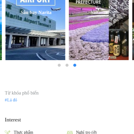
Sân bay Narita
Saitama
Từ khóa phổ biến
Lá đỏ
Interest
Thực phẩm
Nghỉ trọ (ở)