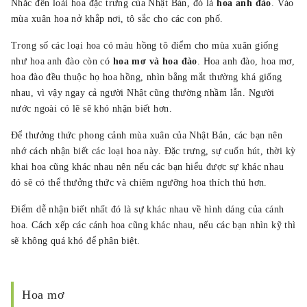
Nhắc đến loài hoa đặc trưng của Nhật Bản, đó là
hoa anh đào
. Vào
https://www.edoyu.work/
mùa xuân hoa nở khắp nơi, tô sắc cho các con phố.
Trong số các loại hoa có màu hồng tô điểm cho mùa xuân giống
như hoa anh đào còn có
hoa mơ và hoa đào
. Hoa anh đào, hoa mơ,
hoa đào đều thuộc họ hoa hồng, nhìn bằng mắt thường khá giống
nhau, vì vậy ngay cả người Nhật cũng thường nhầm lẫn. Người
nước ngoài có lẽ sẽ khó nhận biết hơn.
Để thưởng thức phong cảnh mùa xuân của Nhật Bản, các bạn nên
nhớ cách nhận biết các loại hoa này. Đặc trưng, sự cuốn hút, thời kỳ
khai hoa cũng khác nhau nên nếu các bạn hiểu được sự khác nhau
đó sẽ có thể thưởng thức và chiêm ngưỡng hoa thích thú hơn.
Điểm dễ nhận biết nhất đó là sự khác nhau về hình dáng của cánh
hoa. Cách xếp các cánh hoa cũng khác nhau, nếu các bạn nhìn kỹ thì
sẽ không quá khó để phân biệt.
Hoa mơ