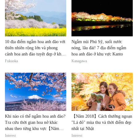
10 địa điểm ngắm hoa anh đào với
Ngắm núi Phú Sỹ, suối nước
thiên nhiên rộng lớn và phong
nóng, lâu đài! 7 địa điểm ngắm
cảnh hoa anh đào tuyệt đẹp ở khu
hoa anh đào ở khu vực Kanto
vực Kyushu
Fukuoka
Kanagawa
Khi nào có thể ngắm hoa anh đào?
【Năm 2018】Cách thưởng ngoạn
Tra cứu thời gian hoa nở khác
"Lá đỏ" mùa thu và thời điểm đẹp
nhau theo từng khu vực【Năm
nhất tại Nhật
2020】
Interest
Interest