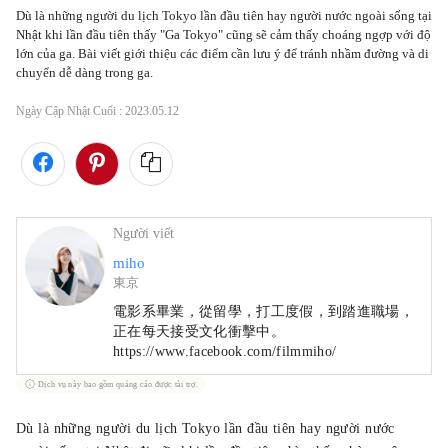
Dù là những người du lịch Tokyo lần đầu tiên hay người nước ngoài sống tại 
Nhật khi lần đầu tiên thấy "Ga Tokyo" cũng sẽ cảm thấy choáng ngợp với độ 
lớn của ga. Bài viết giới thiệu các điểm cần lưu ý để tránh nhầm đường và di 
chuyển dễ dàng trong ga. 
Ngày Cập Nhật Cuối :
2023.05.12
Người viết
miho
東京
電影系畢業，從留學，打工度假，到踏進職場，
正在每天接受文化衝擊中。
https://www.facebook.com/filmmiho/
Dịch vụ này bao gồm quảng cáo được tài trợ.
Dù là những người du lịch Tokyo lần đầu tiên hay người nước