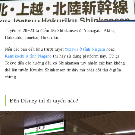
Tuyến số 20~23 là điểm lên Shinkansen đi Yamagata, Akita,
Hokkaido, Jouetsu, Hokuriku.
Nếu các bạn đến khu trượt tuyết
Yuzawa ở tỉnh Niigata
hoặc
Kamikochi ở tỉnh Nagano
thì hãy sử dụng platform này. Từ ga
Tokyo đến các hướng đều có Shinkansen tuy nhiên các bạn không
thể lên tuyến Kyushu Shinkansen từ đây mà phải đổi tàu ở giữa
chừng.
Đến Disney thì đi tuyến nào?