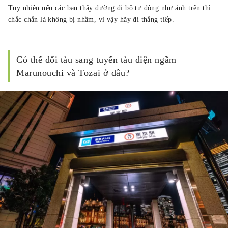
Tuy nhiên nếu các bạn thấy đường đi bộ tự động như ảnh trên thì
chắc chắn là không bị nhầm, vì vậy hãy đi thẳng tiếp.
Có thể đổi tàu sang tuyến tàu điện ngầm
Marunouchi và Tozai ở đâu?