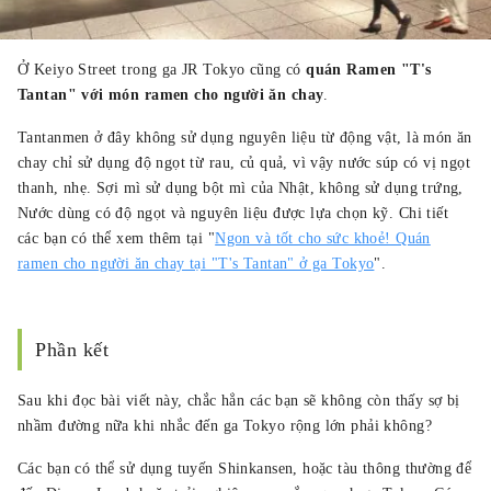
Ở Keiyo Street trong ga JR Tokyo cũng có
quán Ramen "T's
Tantan" với món ramen cho người ăn chay
.
Tantanmen ở đây không sử dụng nguyên liệu từ động vật, là món ăn
chay chỉ sử dụng độ ngọt từ rau, củ quả, vì vậy nước súp có vị ngọt
thanh, nhẹ. Sợi mì sử dụng bột mì của Nhật, không sử dụng trứng,
Nước dùng có độ ngọt và nguyên liệu được lựa chọn kỹ. Chi tiết
các bạn có thể xem thêm tại "
Ngon và tốt cho sức khoẻ! Quán
ramen cho người ăn chay tại "T's Tantan" ở ga Tokyo
".
Phần kết
Sau khi đọc bài viết này, chắc hẳn các bạn sẽ không còn thấy sợ bị
nhầm đường nữa khi nhắc đến ga Tokyo rộng lớn phải không?
Các bạn có thể sử dụng tuyến Shinkansen, hoặc tàu thông thường để