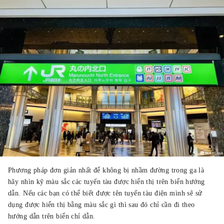
Phương pháp đơn giản nhất để không bị nhầm đường trong ga là
hãy nhìn kỹ màu sắc các tuyến tàu được hiển thị trên biển hướng
dẫn. Nếu các bạn có thể biết được tên tuyến tàu điện mình sẽ sử
dụng được hiển thị bằng màu sắc gì thì sau đó chỉ cần đi theo
hướng dẫn trên biển chỉ dẫn.