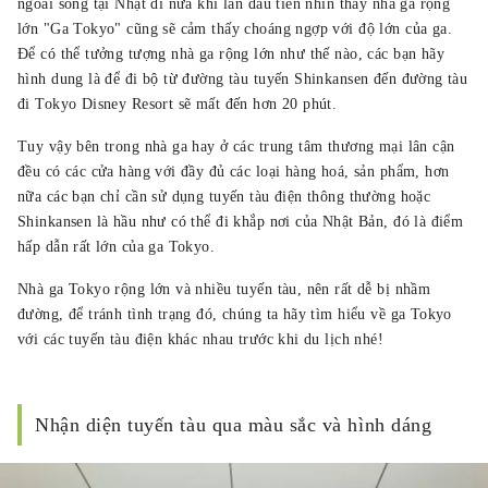
ngoài sống tại Nhật đi nữa khi lần đầu tiên nhìn thấy nhà ga rộng
lớn "Ga Tokyo" cũng sẽ cảm thấy choáng ngợp với độ lớn của ga.
Để có thể tưởng tượng nhà ga rộng lớn như thế nào, các bạn hãy
hình dung là để đi bộ từ đường tàu tuyến Shinkansen đến đường tàu
đi Tokyo Disney Resort sẽ mất đến hơn 20 phút.
Tuy vậy bên trong nhà ga hay ở các trung tâm thương mại lân cận
đều có các cửa hàng với đầy đủ các loại hàng hoá, sản phẩm, hơn
nữa các bạn chỉ cần sử dụng tuyến tàu điện thông thường hoặc
Shinkansen là hầu như có thể đi khắp nơi của Nhật Bản, đó là điểm
hấp dẫn rất lớn của ga Tokyo.
Nhà ga Tokyo rộng lớn và nhiều tuyến tàu, nên rất dễ bị nhầm
đường, để tránh tình trạng đó, chúng ta hãy tìm hiểu về ga Tokyo
với các tuyến tàu điện khác nhau trước khi du lịch nhé!
Nhận diện tuyến tàu qua màu sắc và hình dáng