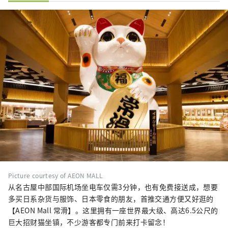
Picture courtesy of AEON MALL
从名古屋中部国际机场坐电车仅需3分钟，也有免费接送成，想要
多买日系杂货与服饰、日本零食的朋友，首推交通方便又好逛的
【AEON Mall 常滑】。这里拥有一座世界最大级、高达6.5公尺的
巨大招财猫坐镇，不少游客都专门前来打卡留念！