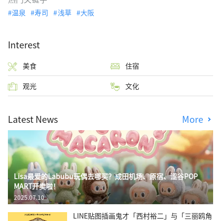
温泉
寿司
浅草
大阪
Interest
美食
住宿
观光
文化
Latest News
More
Lisa最爱的Labubu玩偶去哪买？成田机场、原宿、涩谷POP
MART开卖啦！
2025.07.10
LINE贴图插画鬼才「西村裕二」与「三丽鸥角