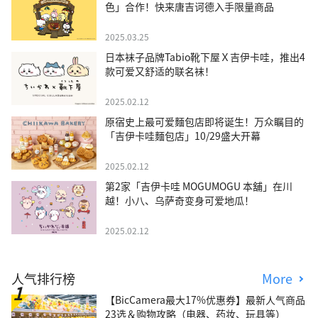
色」合作！快来唐吉诃德入手限量商品
2025.03.25
日本袜子品牌Tabio靴下屋Ｘ吉伊卡哇，推出4
款可爱又舒适的联名袜！
2025.02.12
原宿史上最可爱麵包店即将诞生！万众瞩目的
「吉伊卡哇麵包店」10/29盛大开幕
2025.02.12
第2家「吉伊卡哇 MOGUMOGU 本舖」在川
越！小八、乌萨奇变身可爱地瓜！
2025.02.12
人气排行榜
More
【BicCamera最大17%优惠券】最新人气商品
23选＆购物攻略（电器、药妆、玩具等）