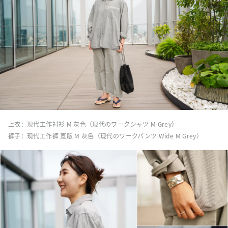
上衣：现代工作衬衫 M 灰色（现代のワークシャツ M Grey）
裤子：现代工作裤 宽版 M 灰色（现代のワークパンツ Wide M Grey）