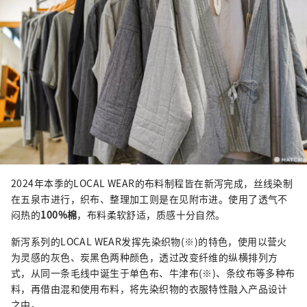
2024年本季的LOCAL WEAR的布料制程皆在新泻完成，丝线染制
在五泉市进行，织布、整理加工则是在见附市进。使用了透气不
闷热的
100%棉
，布料柔软舒适，质感十分自然。
新泻系列的LOCAL WEAR发挥先染织物(※)的特色，使用以营火
为灵感的灰色、炭黑色两种颜色，透过改变纤维的纵横排列方
式，从同一条毛线中诞生于单色布、牛津布(※)、条纹布等多种布
料，再借由混和使用布料，将先染织物的衣服特性融入产品设计
之中。