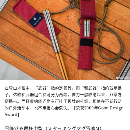
在登山术语中，“武器”指的是餐具，而“和武器”指的就是筷
子。这款和武器组合筷可分为两段，像刀一般收纳起来，非常方
便携带。而且收纳袋还附有可挂于颈脖的挂绳，即使在不断行动
的户外活动中，也不用担心会遗失。【荣获2009年Good Design
Award】
雪峰钛双层杯中型（スタッキングマグ雪峰M）