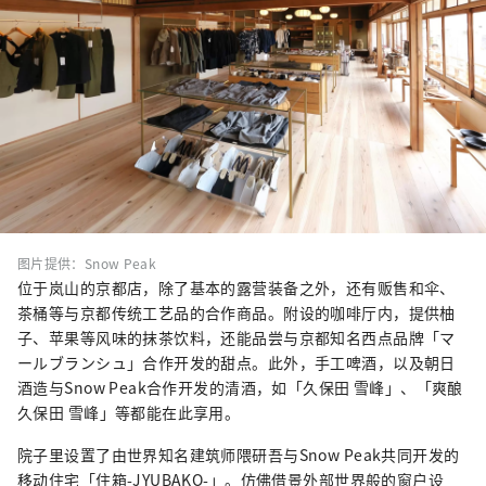
图片提供：Snow Peak
位于岚山的京都店，除了基本的露营装备之外，还有贩售和伞、
茶桶等与京都传统工艺品的合作商品。附设的咖啡厅内，提供柚
子、苹果等风味的抹茶饮料，还能品尝与京都知名西点品牌「マ
ールブランシュ」合作开发的甜点。此外，手工啤酒，以及朝日
酒造与Snow Peak合作开发的清酒，如「久保田 雪峰」、「爽酿
久保田 雪峰」等都能在此享用。
院子里设置了由世界知名建筑师隈研吾与Snow Peak共同开发的
移动住宅「住箱-JYUBAKO-」。仿佛借景外部世界般的窗户设