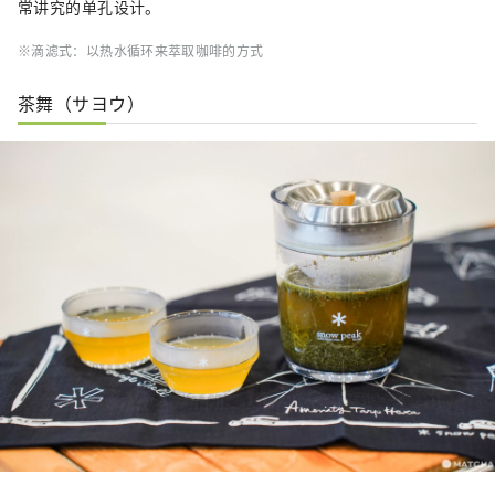
常讲究的单孔设计。
※滴滤式：以热水循环来萃取咖啡的方式
茶舞（サヨウ）