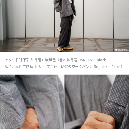
上衣：旧时保暖衣 袢缠 L 炭黑色（昔の防寒着 HANTEN L Black）
裤子：现代工作裤 平版 Ｌ 炭黑色（现代のワークパンツ Regular L Black）