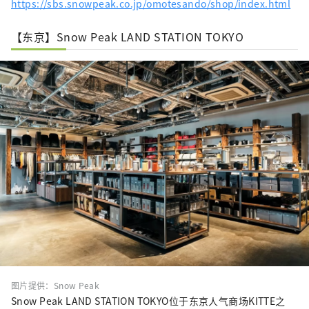
https://sbs.snowpeak.co.jp/omotesando/shop/index.html
【东京】Snow Peak LAND STATION TOKYO
图片提供：Snow Peak
Snow Peak LAND STATION TOKYO位于东京人气商场KITTE之