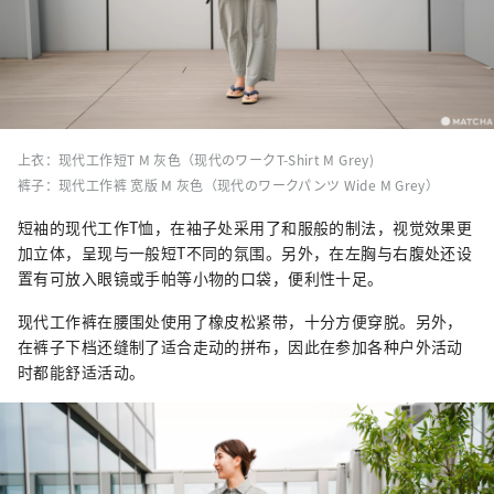
上衣：现代工作短T M 灰色（现代のワークT-Shirt M Grey)
裤子：现代工作裤 宽版 M 灰色（现代のワークパンツ Wide M Grey）
短袖的现代工作T恤，在袖子处采用了和服般的制法，视觉效果更
加立体，呈现与一般短T不同的氛围。另外，在左胸与右腹处还设
置有可放入眼镜或手帕等小物的口袋，便利性十足。
现代工作裤在腰围处使用了橡皮松紧带，十分方便穿脱。另外，
在裤子下档还缝制了适合走动的拼布，因此在参加各种户外活动
时都能舒适活动。