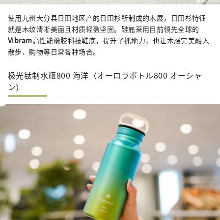
使用九州大分县日田地区产的日田杉所制成的木屐，日田杉特征
就是木纹清晰美丽且材质轻盈坚固。鞋底采用目前领先全球的
Vibram
高性能橡胶科技鞋底，提升了抓地力，也让木屐完美融入
散步、购物等日常各种场合。
极光钛制水瓶800 海洋（オーロラボトル800 オーシャ
ン）