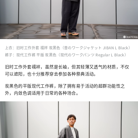
上衣：旧时工作外套 襦袢 炭黑色（昔のワークジャケット JIBAN L Black）
裤子：现代工作裤 平版 炭黑色（现代のワークパンツ Regular L Black）
旧时工作外套襦袢，虽然是长袖，但其轻薄又透气的材质，不仅
可以遮阳，也十分推荐穿去参加各种祭典活动。
炭黑色的平版现代工作裤，除了拥有易于活动的超群功能性之
外，内敛色调适用于日常的各种场合。