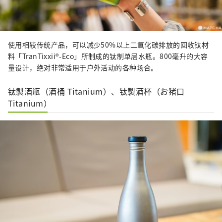
使用相较传统产品，可以减少50%以上二氧化碳排放的回收钛材
料「TranTixxii®-Eco」所制成的钛制单层水瓶。800毫升的大容
量设计，绝对非常适用于户外活动的各种场合。
钛製酒瓶（酒桶 Titanium）、钛製酒杯（お猪口
Titanium）