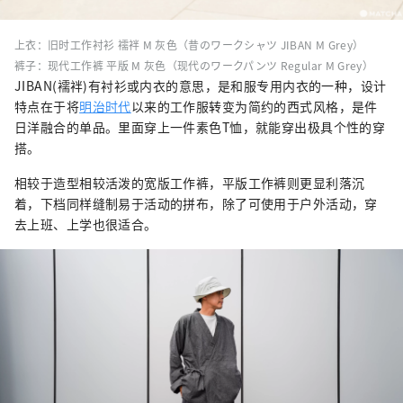
上衣：旧时工作衬衫 襦袢 M 灰色（昔のワークシャツ JIBAN M Grey）
裤子：现代工作裤 平版 M 灰色（现代のワークパンツ Regular M Grey）
JIBAN(襦袢)有衬衫或内衣的意思，是和服专用内衣的一种，设计
特点在于将
明治时代
以来的工作服转变为简约的西式风格，是件
日洋融合的单品。里面穿上一件素色T恤，就能穿出极具个性的穿
搭。
相较于造型相较活泼的宽版工作裤，平版工作裤则更显利落沉
着，下档同样缝制易于活动的拼布，除了可使用于户外活动，穿
去上班、上学也很适合。