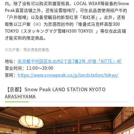
内，除了设有可以购买到露营用具、LOCAL WEAR等装备的Snow
Peak直营店铺之外，还有设置咖啡厅，可在此品尝使用经产牛的
「户外咖哩」以及备受瞩目的新型红茶「和红茶」。此外，还有
贩售以江户紫（※）为灵感而创作的「堆叠式马克杯高型300
TOKYO（スタッキングマグ雪峰H300 TOKYO）」等仅在此店铺
才能买到的限定商品。
※江户紫：带点青色的紫色
地址：
东京都千代田区丸の内2丁目7番2号 JP塔「KITTE」4F
营业时间：11:00～20:00
官网：
https://www.snowpeak.co.jp/landstation/tokyo/
【京都】Snow Peak LAND STATION KYOTO
ARASHIYAMA