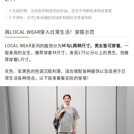
・※先染织物：先染色所制成的纺织品，混合不同颜色来制成图案
・※牛津布：对齐2条纵横的织线所制成的中厚度布料
将LOCAL WEAR穿入日常生活！穿搭示范
LOCAL WEAR系列的服饰分为
Ｍ与L两种尺寸，男女皆可穿着
。一
般身高的女生，推荐穿着Ｍ尺寸，身高175公分以上的男生，则推
荐穿着L尺寸。
灰色、炭黑色的色调沉稳利落，适合搭配各种服饰以及适用于日
常生活各种场合，以下就来看看实际的穿搭！