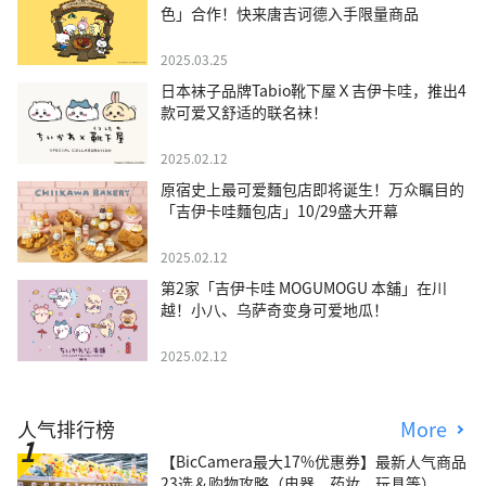
色」合作！快来唐吉诃德入手限量商品
2025.03.25
日本袜子品牌Tabio靴下屋Ｘ吉伊卡哇，推出4
款可爱又舒适的联名袜！
2025.02.12
原宿史上最可爱麵包店即将诞生！万众瞩目的
「吉伊卡哇麵包店」10/29盛大开幕
2025.02.12
第2家「吉伊卡哇 MOGUMOGU 本舖」在川
越！小八、乌萨奇变身可爱地瓜！
2025.02.12
人气排行榜
More
【BicCamera最大17%优惠券】最新人气商品
23选＆购物攻略（电器、药妆、玩具等）