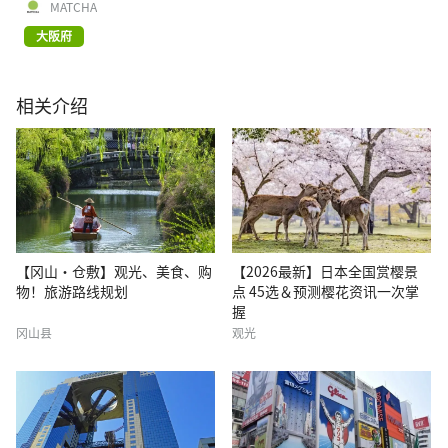
MATCHA
大阪府
相关介绍
【冈山・仓敷】观光、美食、购
【2026最新】日本全国赏樱景
物！旅游路线规划
点 45选＆预测樱花资讯一次掌
握
冈山县
观光