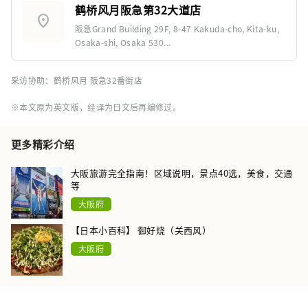
鹤桥风月阪急第32大道店
location_on
阪急Grand Building 29F, 8-47 Kakuda-cho, Kita-ku,
Osaka-shi, Osaka 530...
采访协助：鹤桥风月 阪急32番街店
※本文原为英文版，经译为日文后再编修过。
更多精彩介绍
大阪旅游完全指南！区域说明，景点40选，美食，交通
等
大阪府
【日本小百科】 御好烧（关西风）
大阪府