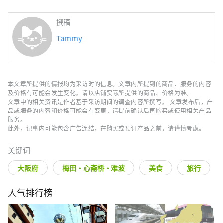
撰稿
Tammy
本文章所提供的情报均为采访时的信息。文章内所提到的商品、服务的内容
及价格有可能会发生变化。请以店铺实际所提供的商品、价格为准。
文章中的相关资讯是作者基于采访期间的调查内容所撰写。 文章发布后，产
品或服务的内容和价格可能会有变更，请提前确认后再购买或使用相关产品
服务。
此外，记事内可能包含广告连结，在购买或预订产品之前，请谨慎考虑。
关键词
大阪府
梅田・心斋桥・难波
美食
旅行
人气排行榜