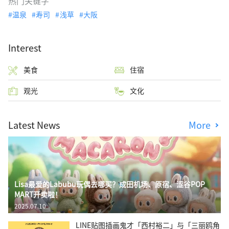
热门关键字
温泉
寿司
浅草
大阪
Interest
美食
住宿
观光
文化
Latest News
More
Lisa最爱的Labubu玩偶去哪买？成田机场、原宿、涩谷POP
MART开卖啦！
2025.07.10
LINE贴图插画鬼才「西村裕二」与「三丽鸥角