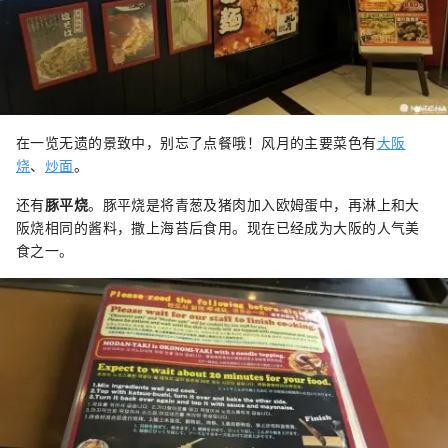
在一览无遗的景致中，别忘了点餐哦！风月的主要菜色有
大阪
烧
、
炒面
。
还有
豚平烧
。豚平烧是将青葱及猪肉加入欧姆蛋中，再淋上和大
阪烧相同的酱料，撒上海苔后食用。现在已经成为大阪的人气美
食之一。