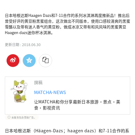
日本哈根达斯Haagen Dazs和7-11合作的系列冰淇淋再度推新品！推出后
曾受好评的黄豆粉黑蜜组合，这次做出不同版本，使用口感较清爽的黑蜜
雪酪以及带有迷人香气的黄豆粉，做成冰凉又带有和风风味的黑蜜黄豆
Haagen dazs迷你杯冰淇淋。
更新日期 :
2018.06.30
撰稿
MATCHA-NEWS
让MATCHA和你分享最新日本旅游・景点・美
食・影视资讯
本服务包含赞助广告。
日本哈根达斯（Häagen-Dazs；haagen dazs）和7-11合作的系