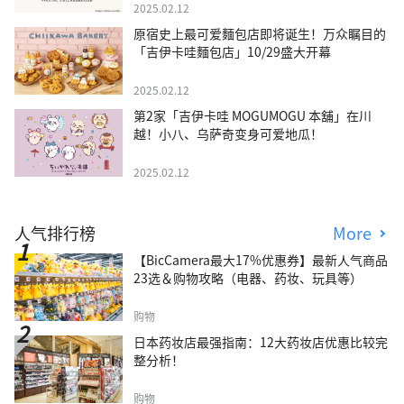
2025.02.12
原宿史上最可爱麵包店即将诞生！万众瞩目的
「吉伊卡哇麵包店」10/29盛大开幕
2025.02.12
第2家「吉伊卡哇 MOGUMOGU 本舖」在川
越！小八、乌萨奇变身可爱地瓜！
2025.02.12
人气排行榜
More
【BicCamera最大17%优惠券】最新人气商品
23选＆购物攻略（电器、药妆、玩具等）
购物
日本药妆店最强指南：12大药妆店优惠比较完
整分析！
购物