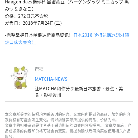
Haagen dazs迷你杯 黑蜜黄豆（ハーゲンダッツ ミニカップ 黒
みつ＆きなこ）
价格：272日元不含税
发售日：2018年7月24日(二)
-完整掌握日本哈根达斯商品资讯！
日本2018 哈根达斯冰淇淋限
定口味大集合！
撰稿
MATCHA-NEWS
让MATCHA和你分享最新日本旅游・景点・美
食・影视资讯
本文章所提供的情报均为采访时的信息。文章内所提到的商品、服务的内容
及价格有可能会发生变化。请以店铺实际所提供的商品、价格为准。
文章中的相关资讯是作者基于采访期间的调查内容所撰写。 文章发布后，产
品或服务的内容和价格可能会有变更，请提前确认后再购买或使用相关产品
服务。