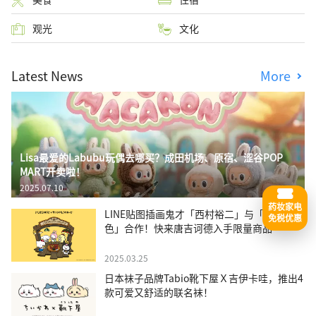
观光
文化
Latest News
More
Lisa最爱的Labubu玩偶去哪买？成田机场、原宿、涩谷POP
MART开卖啦！
2025.07.10
药妆家电
LINE贴图插画鬼才「西村裕二」与「三丽鸥角
免税优惠
色」合作！快来唐吉诃德入手限量商品
2025.03.25
日本袜子品牌Tabio靴下屋Ｘ吉伊卡哇，推出4
款可爱又舒适的联名袜！