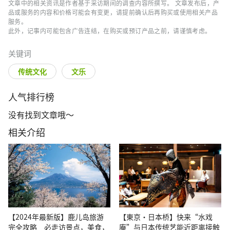
文章中的相关资讯是作者基于采访期间的调查内容所撰写。 文章发布后，产
品或服务的内容和价格可能会有变更，请提前确认后再购买或使用相关产品
服务。
此外，记事内可能包含广告连结，在购买或预订产品之前，请谨慎考虑。
关键词
传统文化
文乐
人气排行榜
没有找到文章哦～
相关介绍
【2024年最新版】鹿儿岛旅游
【東京・日本桥】快来“水戏
完全攻略 必走访景点，美食，
庵”与日本传统艺能近距离接触