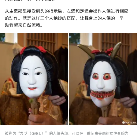
从主遣那里接受到头
的指示后，左遣和足遣会操作人偶进行相应
的动作。就是这样三个人绝妙的搭配，让舞台上的人偶的一举一
动看起来自然流畅。
被称为“ガブ（GABU）”的人偶头部。可以在一瞬间由美丽的女性变脸为