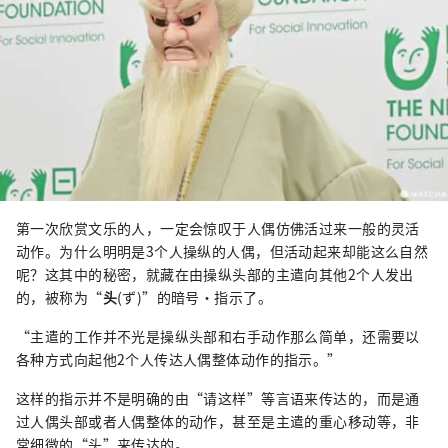
第一次欣赏文乐的人，一定会惊叹于人偶仿佛活过来一般的灵活
动作。为什么明明是3个人操纵的人偶，但活动起来却能这么自然
呢？这其中的秘密，就藏在由操纵头部的主遣向其他2个人发出
的，被称为“
头
(ず)”的暗号・指示了。
“主遣的工作并不光是操纵头部和右手动作那么简单，还需要以
各种方式向起他2个人传达人偶整体动作的指示。”
这样的指示并不是明确的由“请这样”等言语来传达的，而是通
过人偶头部或者人偶整体的动作，甚至是主遣的重心移动等，非
常细微的“头”来传达的。