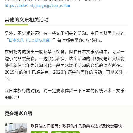
https://ticket.ntj.jac.go.jp/top_e.htm
其他的文乐相关活动
另外，不定期的还会有一些文乐相关的活动。由日本财团主办的
“
”每年都会举办户外演出。
日本文乐（にっぽん文楽）
在剧场内的演出一般都禁止饮食，但在日本文乐活动中，可以一
边小酌品尝美食，一边欣赏表演。这个活动的目的就是让大家能
够重新体会作为江湖时代一般民众娱乐活动的文乐的原点所在。
2019年的演出已经结束，2020年还会有同样的活动，可以关注一
下。
来日本旅行的时候，请一定要来体验一下日本的传统艺术・文乐
的魅力！
更多精彩介绍
歌舞伎入门指南：歌舞伎座的购票方法以及欣赏要诀！