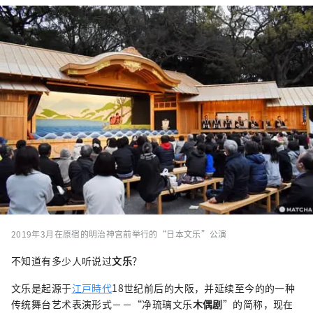
2019年3月在原宿的明治神宫前举行的“日本文乐”公演
不知道有多少人听说过
文乐
？
文乐是起源于
江戸時代
18世纪前后的大阪，并延续至今的的一种
传统舞台艺术表演形式－－“净琉璃文乐
木偶剧
”的简称，现在