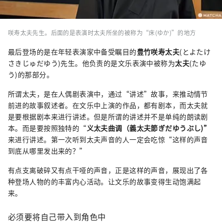
咲寿太夫先生。后面的是表演时太夫所坐的被称为“床(ゆか)”的地方
最后登场的是在年轻表演家中备受瞩目的
豊竹咲寿太夫
(とよたけ
さきじゅだゆう)先生。他负责的是文乐表演中被称为
太夫
(たゆ
う)的那部分。
所谓太夫，是在人偶剧表演中，通过“讲述”故事，来推动情节
前进的故事叙述者。在文乐中上演的作品，都有剧本，而太夫就
是要根据剧本来进行讲述。但是所谓的讲述并不是单纯的朗读剧
本。而是要按照独特的“
义太夫曲调（義太夫節ぎだゆうぶし)”
来进行讲述。第一次听到太夫声音的人一定会吃惊“这样的声音
到底从哪里发出来的？”
有点支离破碎又有点干哑的声音，正是这样的声音，展现出了各
种登场人物的的丰富内心活动。让文乐的故事变得生动饱满起
来。
必须要将自己带入到角色中