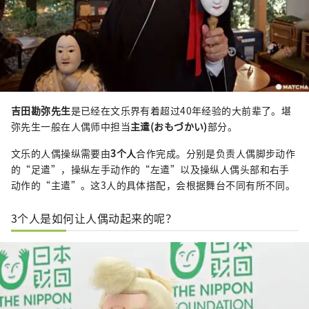
吉田勘弥先生
是已经在文乐界有着超过40年经验的大前辈了。堪
弥先生一般在人偶师中担当
主遣(おもづかい)
部分。
文乐的人偶操纵需要由
3个人
合作完成。分别是负责人偶脚步动作
的“足遣”，操纵左手动作的“左遣”以及操纵人偶头部和右手
动作的“主遣”。这3人的具体搭配，会根据舞台不同有所不同。
3个人是如何让人偶动起来的呢？