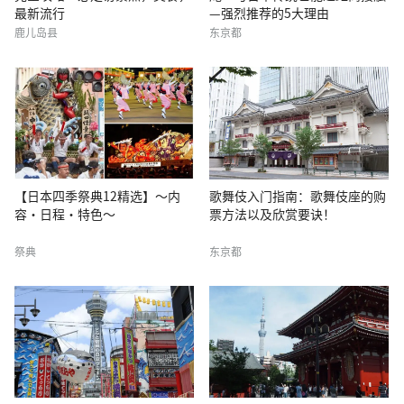
最新流行
—强烈推荐的5大理由
鹿儿岛县
东京都
【日本四季祭典12精选】〜内
歌舞伎入门指南：歌舞伎座的购
容・日程・特色〜
票方法以及欣赏要诀！
祭典
东京都