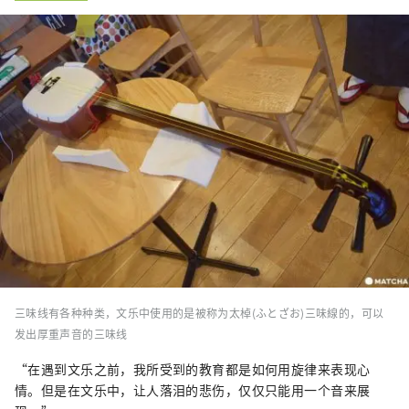
三味线有各种种类，文乐中使用的是被称为太棹(ふとざお)三味線的，可以
发出厚重声音的三味线
“在遇到文乐之前，我所受到的教育都是如何用旋律来表现心
情。但是在文乐中，让人落泪的悲伤，仅仅只能用一个音来展