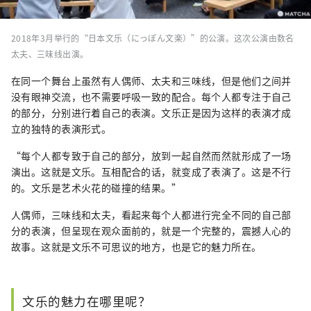
2018年3月举行的“日本文乐（にっぽん文楽）”的公演。这次公演由数名
太夫、三味线出演。
在同一个舞台上虽然有人偶师、太夫和三味线，但是他们之间并
没有眼神交流，也不需要呼吸一致的配合。每个人都专注于自己
的部分，分别进行着自己的表演。文乐正是因为这样的表演才成
立的独特的表演形式。
“每个人都专致于自己的部分，放到一起自然而然就形成了一场
演出。这就是文乐。互相配合的话，就变成了表演了。这是不行
的。文乐是艺术火花的碰撞的结果。”
人偶师，三味线和太夫，看起来每个人都进行完全不同的自己部
分的表演，但呈现在观众面前的，就是一个完整的，震撼人心的
故事。这就是文乐不可思议的地方，也是它的魅力所在。
文乐的魅力在哪里呢？