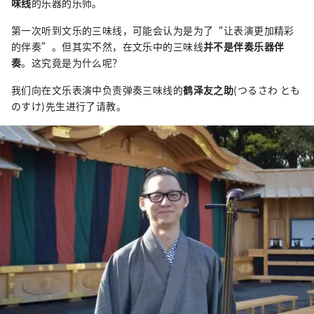
味线
的乐器的乐师。
第一次听到文乐的三味线，可能会认为是为了“让表演更加精彩
的伴奏”。但其实不然，在文乐中的三味线
并不是伴奏乐器伴
奏
。这究竟是为什么呢？
我们向在文乐表演中负责弹奏三味线的
鹤泽友之助
(つるさわ とも
のすけ)先生进行了请教。