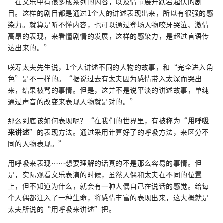
“在文乐中有很多成系列的内容，以及情节展开跌宕起伏的剧
目。这样的剧目都是通过1个人的讲述表现出来，所以有很强的感
染力。就算是听不懂内容，也可以通过登场人物咬牙哭泣、激情
高昂的表现，来看懂剧情的发展，这样的感染力，是超过言语传
达出来的。”
咲寿太夫先生说，1个人讲述不同的人物的故事，和“完全进入角
色”是不一样的。“据说过去有太夫因为感情带入太深而哭出
来，结果被骂的事情。但是，这并不是说平淡的讲述故事，单纯
通过声音的改变来表现人物就是对的。”
那么到底该如何表现呢？“在我们的世界里，有被称为“
用呼吸
来讲述
”的表现方法。通过采用计算好了的呼吸方法，来区分不
同的人物表现。”
用呼吸来表现……想要理解的话真的不是那么容易的事情。但
是，实际观看文乐表演的时候，虽然人偶和太夫在不同的位置
上，但不知道为什么，就会有一种人偶自己在说话的感觉。给每
个人偶都注入了一种生命，将感情丰富的表现出来，这大概就是
太夫所说的“用呼吸来讲述”把。