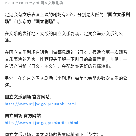
Picture courtesy of 国立文乐剧场
定期会有文乐表演上映的剧场有2个，分别是大阪的“
国立文乐剧
场
”和东京的“
国立剧场
”。
在文乐的发祥地・大阪的国立文乐剧场，定期会举办文乐的公
演。
在国立文乐剧场有销售叫做
幕見席
的当日券，很适合第一次观看
文乐表演的游客。推荐预先了解一下剧目的故事背景，并借上一
台语音讲解（日文・英文），会帮助你更好的看懂演出。
另外，在东京的国立剧场（小剧场）每年也会举办数次文乐的公
演。
国立文乐剧场 官方网站
：
https://www.ntj.jac.go.jp/bunraku.html
国立剧场 官方网站
：
https://www.ntj.jac.go.jp/kokuritsu.html
国立文乐剧场，国立剧场的售票网址如下（英文）。