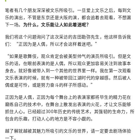
笔者有几个朋友深深被文乐所吸引。一旦爱上文乐之后，每到文
乐的演出，不管是东京还是大阪的演，都会追着去观看，不想漏
下一场。
为什么，文乐能让人如此着迷呢？
我们将这个问题询问了这次采访的吉田勘弥先生，他这样告诉我
们：“正因为是人偶，所以才会这样着迷吧。”
“如果是歌舞伎，观众肯定会被美型帅气的演员所吸引。但是文
乐的话，在眼前表演的是人偶，所以观众更加容易关注到故事本
身去。就好像被带入到一个其他的世界里一样。我在第一次观看
文乐表演的时候，就有一种被带回江湖时代的穿越感。然后被人
偶或是可怜，或是努力奋斗的样子所感动。”
正因为是人偶，正因为每个舞台上的表演家都将毕生的精力花在
磨练自己的技术中，在舞台上散发出表演的火花，才让文乐能够
抓住人心。已经超过300年历史的传统艺术，其强韧的生命力，所
包含的乐趣，打动人心的地方是不容小觑的。
越了解就越被其魅力所吸引的文乐的世界，请一定要去剧场体验
一下。