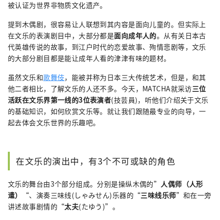
被认证为世界非物质文化遗产。
提到木偶剧，很容易让人联想到其内容是面向儿童的。但实际上
在文乐的表演剧目中，大部分都是
面向成年人的
。从有关日本古
代英雄传说的故事，到江户时代的恋爱故事、殉情悲剧等，文乐
的大部分剧目都是能让成年人看的津津有味的题材。
虽然文乐和
歌舞伎
，能被并称为日本三大传统艺术，但是，和其
他二者相比，了解文乐的人还不多。今天，MATCHA就采访
三位
活跃在文乐界第一线的3位表演者
(技芸員
)，听他们介绍关于文乐
的基础知识，如何欣赏文乐等。就让我们跟随最专业的向导，一
起去体会文乐世界的乐趣吧。
在文乐的演出中，有3个不可或缺的角色
文乐的舞台由3个部分组成。分别是操纵木偶的”
人偶师（人形
遣）
“、演奏三味线(しゃみせん)乐器的“
三味线乐师
”和在一旁
讲述故事剧情的“
太夫
(たゆう)”。