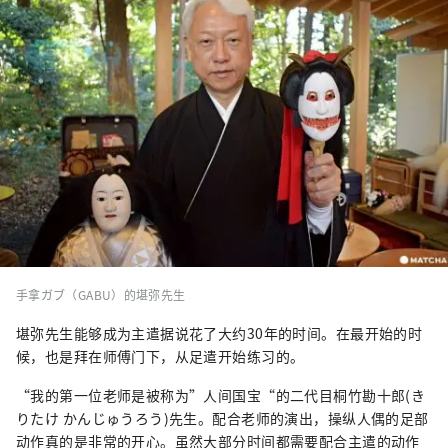
手拿ガブ（GABU）的堪弥先生
堪弥先生能够成为主遣据说花了大约30年的时间。在最开始的时
候，也是拜在师傅门下，从足遣开始练习的。
“我的第一位老师是被称为”人间国宝“的二代目桐竹勘十郎(き
りたけ かんじゅうろう)先生。配合老师的演出，操纵人偶的足部
动作真的是非常的开心。虽然大部分时间都需要配合主遣的动作