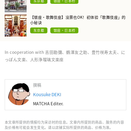
东京都
银座・日本桥
【银座·歌舞伎座】没票也OK！初体验「歌舞伎座」的
小秘诀
东京都
银座・日本桥
In cooperation with 吉田勘彌、鶴澤友之助、豊竹咲寿太夫、に
っぽん文楽、人形浄瑠璃文楽座
撰稿
Kousuke DEKI
MATCHA Editer.
本文章所提供的情报均为采访时的信息。文章内所提到的商品、服务的内容
及价格有可能会发生变化。请以店铺实际所提供的商品、价格为准。