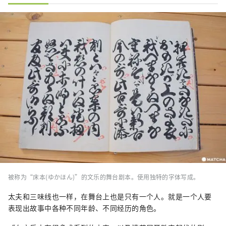
被称为“床本(ゆかほん)”的文乐的舞台剧本。使用独特的字体写成。
太夫和三味线也一样，在舞台上也是只有一个人。就是一个人要
表现出故事中各种不同年龄、不同经历的角色。