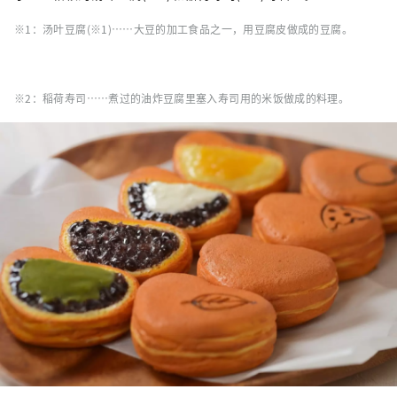
※1：汤叶豆腐(※1)……大豆的加工食品之一，用豆腐皮做成的豆腐。
※2：稲荷寿司……煮过的油炸豆腐里塞入寿司用的米饭做成的料理。