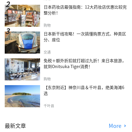
日本药妆店最强指南：12大药妆店优惠比较完
整分析！
购物
日本新干线攻略！一次搞懂购票方式、种类区
分、座位
交通
免税＋额外折扣就打超过九折！来日本旅游，
就到Onitsuka Tiger消费！
购物
【东京附近】神奈川县＆千叶县，绝美海滩6
选
千叶县
最新文章
More