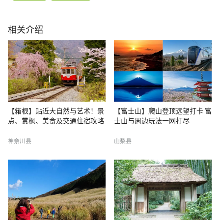
相关介绍
【箱根】贴近大自然与艺术！景
【富士山】爬山登顶远望打卡 富
点、赏枫、美食及交通住宿攻略
士山与周边玩法一网打尽
神奈川县
山梨县