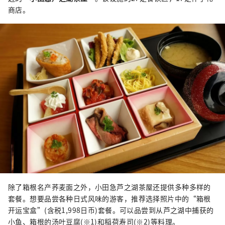
商店。
除了箱根名产荞麦面之外，小田急芦之湖茶屋还提供多种多样的
套餐。想要品尝各种日式风味的游客，推荐选择照片中的“箱根
开运宝盒”(含税1,998日币)套餐。可以品尝到从芦之湖中捕获的
小鱼、箱根的汤叶豆腐(※1)和稲荷寿司(※2)等料理。