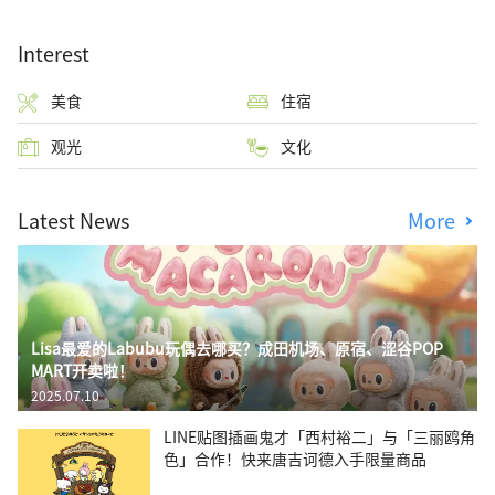
Interest
美食
住宿
观光
文化
Latest News
More
Lisa最爱的Labubu玩偶去哪买？成田机场、原宿、涩谷POP
MART开卖啦！
2025.07.10
LINE贴图插画鬼才「西村裕二」与「三丽鸥角
色」合作！快来唐吉诃德入手限量商品