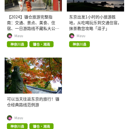
【2024】镰仓旅游完整指
东京出发1小时的小旅游胜
南：交通、景点、美食、住
地，从吃喝玩乐到交通住宿，
宿、一日游路线不藏私大公
抹茶教您攻略「逗子」
开！
Mayu
Mayu
神奈川县
镰仓・湘南
神奈川县
可以当天往返东京的旅行！镰
仓经典路线范例游
Mayu
神奈川县
镰仓・湘南