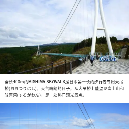
全长400m的
MISHIMA SKYWALK
是日本第一长的步行者专用大吊
桥(おおつりはし)。天气晴朗的日子，从大吊桥上能望见富士山和
骏河湾(するがわん)，是一处热门观光景点。