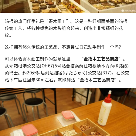
箱根的热门伴手礼是“寄木细工”。这是一种纤细而美丽的箱根
传统工艺，将各种颜色的木头组合起来，创造出非常精细的花
纹。
这样拥有悠久传统的工艺品，不想尝试自己动手制作一个吗？
可以体验寄木细工制作的就是这里——“
金指木工艺品商店
”。
从元箱根港公交站(OH67)5号站台搭乘前往箱根汤本方向(K路线)
的巴士。约20分钟后到达畑宿(はたじゅく)公交站(317)。在公交
站下车后往回走30m左右，就能到达“金指木工艺品商店”。