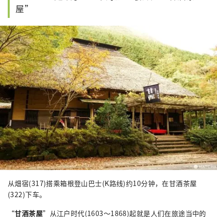
屋”
从畑宿(317)搭乘箱根登山巴士(K路线)约10分钟，在甘酒茶屋
(322)下车。
“
甘酒茶屋
”从江户时代(1603～1868)起就是人们在旅途当中的