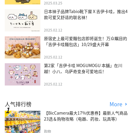
2025.03.25
日本袜子品牌Tabio靴下屋Ｘ吉伊卡哇，推出4
款可爱又舒适的联名袜！
2025.02.12
原宿史上最可爱麵包店即将诞生！万众瞩目的
「吉伊卡哇麵包店」10/29盛大开幕
2025.02.12
第2家「吉伊卡哇 MOGUMOGU 本舖」在川
越！小八、乌萨奇变身可爱地瓜！
2025.02.12
人气排行榜
More
【BicCamera最大17%优惠券】最新人气商品
23选＆购物攻略（电器、药妆、玩具等）
购物