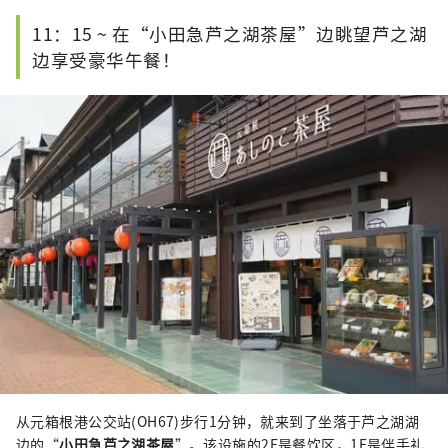
11：15 ~ 在“小田急芦之湖茶屋”边眺望芦之湖
边享受豪华午餐！
从元箱根港公交站(OH67)步行1分钟，就来到了坐落于芦之湖湖
边的“
小田急芦之湖茶屋
”。该设施的2F是餐饮区，1F是伴手礼