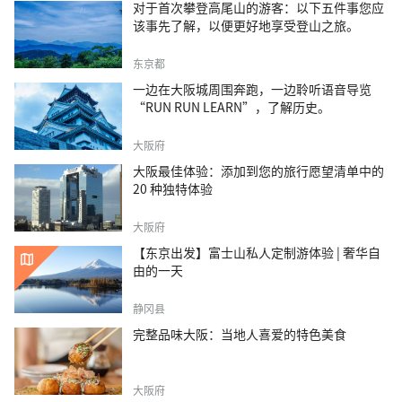
对于首次攀登高尾山的游客：以下五件事您应
该事先了解，以便更好地享受登山之旅。
东京都
一边在大阪城周围奔跑，一边聆听语音导览
“RUN RUN LEARN”，了解历史。
大阪府
大阪最佳体验：添加到您的旅行愿望清单中的
20 种独特体验
大阪府
【东京出发】富士山私人定制游体验 | 奢华自
由的一天
静冈县
完整品味大阪：当地人喜爱的特色美食
大阪府