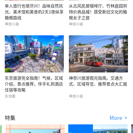
单人旅行也很尽兴！品味自然风
从古风民居咖啡厅、竹林庭园到
光、美术馆和美食的2天1夜纵享
特价商品城！感受新旧文化的箱
箱根路线
根女子之旅
神奈川县
神奈川县
东京旅游完全指南！气候，区域
神奈川旅游观光指南。交通方
介绍，景点推荐，伴手礼到酒店
式、区域导览、推荐景点大汇报
住宿等攻略
东京都
神奈川县
特集
More