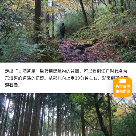
走出“甘酒茶屋”后转到建筑物的背面，可以看到江户时代名为
东海道的道路的遗迹。从那儿向上走10分钟左右，就来到了
旧街
道石畳
。
药妆家电
免税优惠