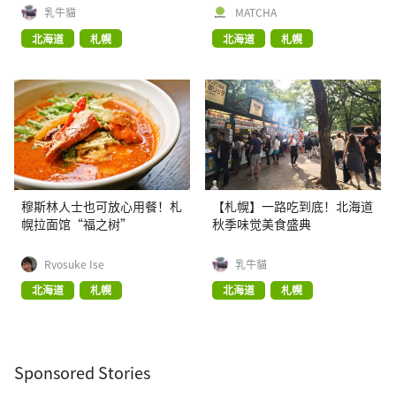
乳牛貓
MATCHA
北海道
札幌
北海道
札幌
穆斯林人士也可放心用餐！札
【札幌】一路吃到底！北海道
幌拉面馆“福之树”
秋季味觉美食盛典
Ryosuke Ise
乳牛貓
北海道
札幌
北海道
札幌
Sponsored Stories