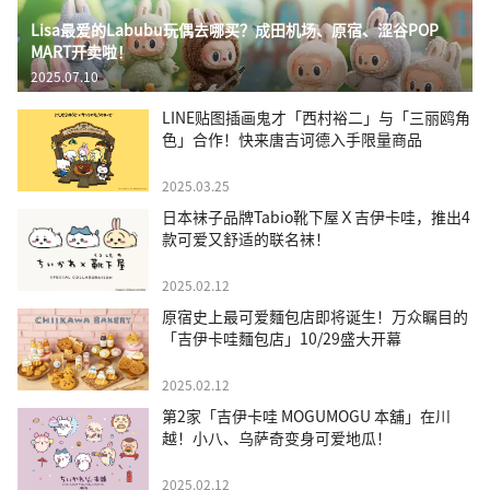
Lisa最爱的Labubu玩偶去哪买？成田机场、原宿、涩谷POP
MART开卖啦！
2025.07.10
LINE贴图插画鬼才「西村裕二」与「三丽鸥角
色」合作！快来唐吉诃德入手限量商品
2025.03.25
日本袜子品牌Tabio靴下屋Ｘ吉伊卡哇，推出4
款可爱又舒适的联名袜！
2025.02.12
原宿史上最可爱麵包店即将诞生！万众瞩目的
「吉伊卡哇麵包店」10/29盛大开幕
2025.02.12
第2家「吉伊卡哇 MOGUMOGU 本舖」在川
越！小八、乌萨奇变身可爱地瓜！
2025.02.12