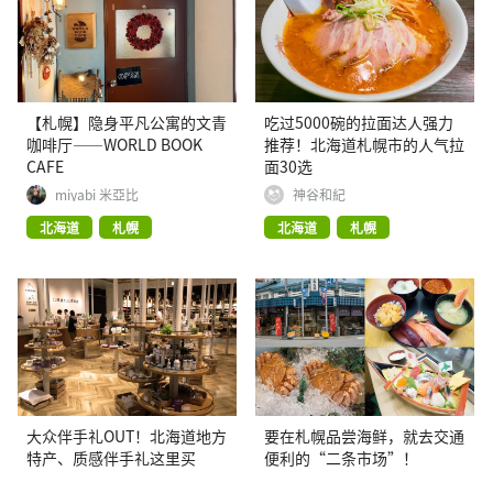
【札幌】隐身平凡公寓的文青
吃过5000碗的拉面达人强力
咖啡厅——WORLD BOOK
推荐！北海道札幌市的人气拉
CAFE
面30选
miyabi 米亞比
神谷和紀
北海道
札幌
北海道
札幌
大众伴手礼OUT！北海道地方
要在札幌品尝海鲜，就去交通
特产、质感伴手礼这里买
便利的“二条市场”！