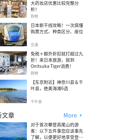
大药妆店优惠比较完整分
析！
购物
日本新干线攻略！一次搞懂
购票方式、种类区分、座位
交通
免税＋额外折扣就打超过九
折！来日本旅游，就到
Onitsuka Tiger消费！
购物
【东京附近】神奈川县＆千
叶县，绝美海滩6选
千叶县
新文章
More
对于首次攀登高尾山的游
客：以下五件事您应该事先
了解，以便更好地享受登山