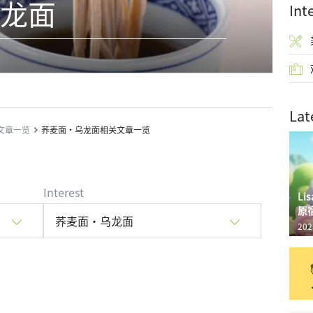
龙面
Int
Lat
文章一览
荞麦面・乌龙面相关文章一览
Interest
L
原
荞麦面・乌龙面
202