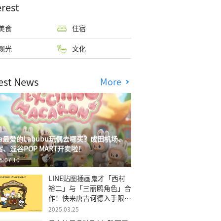
erest
美食
住宿
观光
文化
est News
More
isa最爱的Labubu玩偶去哪买？成田机场、
宿、涩谷POP MART开卖啦！
5.07.10
LINE贴图插画鬼才「西村
裕二」与「三丽鸥角色」合
作！快来唐吉诃德入手限量
商品
2025.03.25