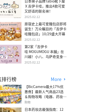
日本袜子品牌Tabio靴下屋
Ｘ吉伊卡哇，推出4款可爱
又舒适的联名袜！
2025.02.12
原宿史上最可爱麵包店即将
诞生！万众瞩目的「吉伊卡
哇麵包店」10/29盛大开幕
2025.02.12
第2家「吉伊卡
哇 MOGUMOGU 本舖」在
川越！小八、乌萨奇变身可
爱地瓜！
2025.02.12
气排行榜
More
【BicCamera最大17%优
惠券】最新人气商品23选
＆购物攻略（电器、药妆、
玩具等）
购物
日本药妆店最强指南：12