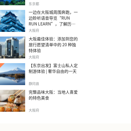
之旅。
东京都
一边在大阪城周围奔跑，一
边聆听语音导览“RUN
RUN LEARN”，了解历
史。
大阪府
大阪最佳体验：添加到您的
旅行愿望清单中的 20 种独
特体验
大阪府
【东京出发】富士山私人定
制游体验 | 奢华自由的一天
静冈县
完整品味大阪：当地人喜爱
的特色美食
大阪府