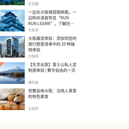
之旅。
东京都
一边在大阪城周围奔跑，一
边聆听语音导览“RUN
RUN LEARN”，了解历
史。
大阪府
大阪最佳体验：添加到您的
旅行愿望清单中的 20 种独
特体验
大阪府
【东京出发】富士山私人定
制游体验 | 奢华自由的一天
静冈县
完整品味大阪：当地人喜爱
的特色美食
大阪府