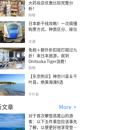
大药妆店优惠比较完整分
析！
购物
日本新干线攻略！一次搞懂
购票方式、种类区分、座位
交通
免税＋额外折扣就打超过九
折！来日本旅游，就到
Onitsuka Tiger消费！
购物
【东京附近】神奈川县＆千
叶县，绝美海滩6选
千叶县
新文章
More
对于首次攀登高尾山的游
客：以下五件事您应该事先
了解，以便更好地享受登山