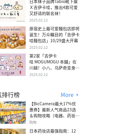
日本袜子品牌Tabio靴下屋
Ｘ吉伊卡哇，推出4款可爱
又舒适的联名袜！
2025.02.12
原宿史上最可爱麵包店即将
诞生！万众瞩目的「吉伊卡
哇麵包店」10/29盛大开幕
2025.02.12
第2家「吉伊卡
哇 MOGUMOGU 本舖」在
川越！小八、乌萨奇变身可
爱地瓜！
2025.02.12
气排行榜
More
【BicCamera最大17%优
惠券】最新人气商品23选
＆购物攻略（电器、药妆、
玩具等）
购物
日本药妆店最强指南：12