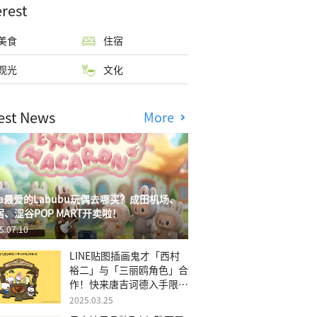
erest
美食
住宿
观光
文化
est News
More
isa最爱的Labubu玩偶去哪买？成田机场、
宿、涩谷POP MART开卖啦！
5.07.10
LINE贴图插画鬼才「西村
裕二」与「三丽鸥角色」合
作！快来唐吉诃德入手限量
商品
2025.03.25