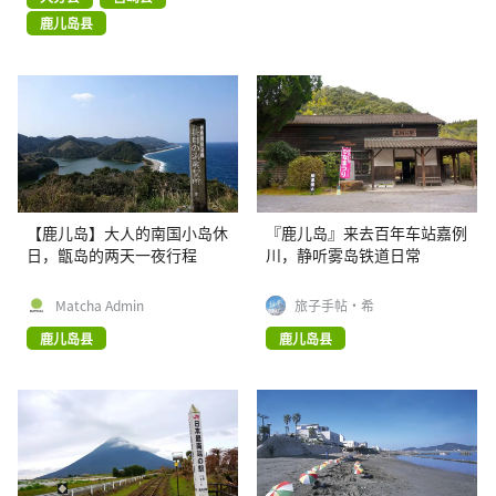
鹿儿岛县
【鹿儿岛】大人的南国小岛休
『鹿儿岛』来去百年车站嘉例
日，甑岛的两天一夜行程
川，静听雾岛铁道日常
Matcha Admin
旅子手帖·希
鹿儿岛县
鹿儿岛县