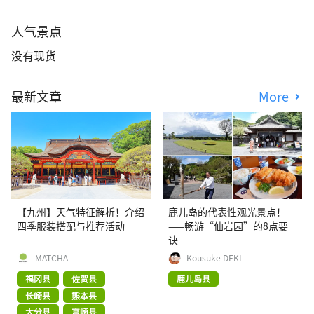
人气景点
没有现货
最新文章
More
【九州】天气特征解析！介绍
鹿儿岛的代表性观光景点！
四季服装搭配与推荐活动
——畅游“仙岩园”的8点要
诀
MATCHA
Kousuke DEKI
福冈县
佐贺县
鹿儿岛县
长崎县
熊本县
大分县
宫崎县