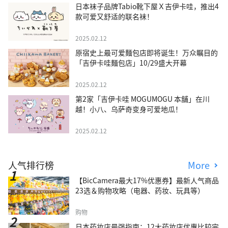
日本袜子品牌Tabio靴下屋Ｘ吉伊卡哇，推出4
款可爱又舒适的联名袜！
2025.02.12
原宿史上最可爱麵包店即将诞生！万众瞩目的
「吉伊卡哇麵包店」10/29盛大开幕
2025.02.12
第2家「吉伊卡哇 MOGUMOGU 本舖」在川
越！小八、乌萨奇变身可爱地瓜！
2025.02.12
人气排行榜
More
【BicCamera最大17%优惠券】最新人气商品
23选＆购物攻略（电器、药妆、玩具等）
购物
日本药妆店最强指南：12大药妆店优惠比较完