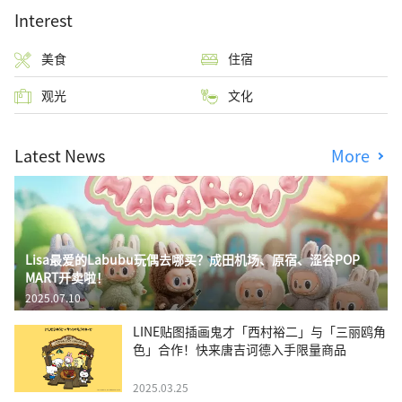
Interest
美食
住宿
观光
文化
Latest News
More
Lisa最爱的Labubu玩偶去哪买？成田机场、原宿、涩谷POP
MART开卖啦！
2025.07.10
LINE贴图插画鬼才「西村裕二」与「三丽鸥角
色」合作！快来唐吉诃德入手限量商品
2025.03.25