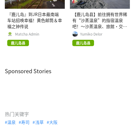
『鹿儿岛』到JR日本最南端
【鹿儿岛县】前往拥有世界稀
车站招唤幸福！黄色邮筒＆幸
有“沙蒸温泉”的指宿温泉
福之钟传说
吧！〜沙蒸温泉、旅館・交通
情报大汇集～
Matcha Admin
Yumiko Delor
鹿儿岛县
鹿儿岛县
Sponsored Stories
热门关键字
温泉
寿司
浅草
大阪