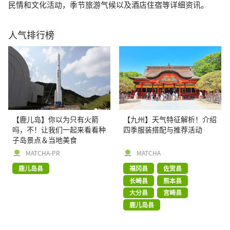
民情和文化活动，季节旅游气候以及酒店住宿等详细资讯。
人气排行榜
【鹿儿岛】你以为只有火箭
【九州】天气特征解析！介绍
吗，不！让我们一起来看看种
四季服装搭配与推荐活动
子岛景点＆当地美食
MATCHA-PR
MATCHA
鹿儿岛县
福冈县
佐贺县
长崎县
熊本县
大分县
宫崎县
鹿儿岛县