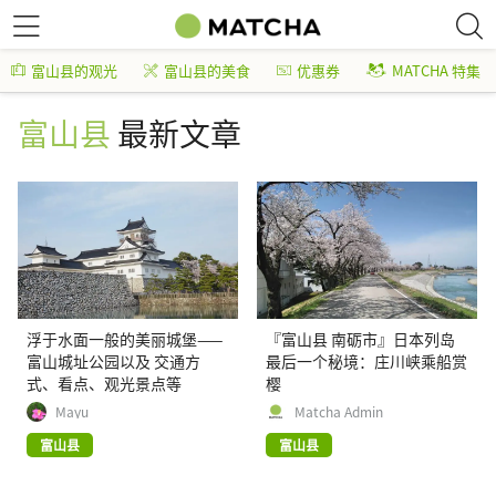
富山县的观光
富山县的美食
优惠券
MATCHA 特集
富山县
最新文章
浮于水面一般的美丽城堡——
『富山县 南砺市』日本列岛
富山城址公园以及 交通方
最后一个秘境：庄川峡乘船赏
式、看点、观光景点等
樱
Mayu
Matcha Admin
富山县
富山县