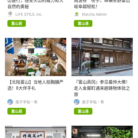
山健行，感受火山的威力和大
周游券”在手，纵横长野富山
自然的奥秘
岐阜超轻松！
LIFE STYLE, Inc.
Matcha Admin
富山县
富山县
【北陆富山】当地人拍胸脯严
『富山高冈』参见最帅大佛！
选！8大伴手礼
走入金屋町通来趟铸物体验之
旅
旅子手帖·希
旅子手帖·希
富山县
富山县