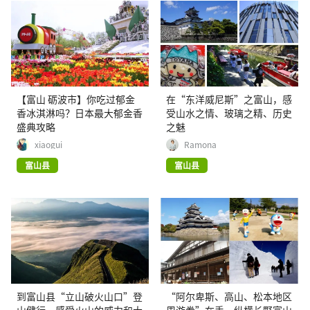
【富山 砺波市】你吃过郁金
在“东洋威尼斯”之富山，感
香冰淇淋吗？日本最大郁金香
受山水之情、玻璃之精、历史
盛典攻略
之魅
xiaogui
Ramona
富山县
富山县
到富山县“立山破火山口”登
“阿尔卑斯、高山、松本地区