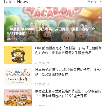
Latest News
More
Lisa最爱的Labubu玩偶去哪买？成田机场、原宿、涩谷POP
MART开卖啦！
2025.07.10
LINE贴图插画鬼才「西村裕二」与「三丽鸥角
色」合作！快来唐吉诃德入手限量商品
2025.03.25
日本袜子品牌Tabio靴下屋Ｘ吉伊卡哇，推出4
款可爱又舒适的联名袜！
2025.02.12
原宿史上最可爱麵包店即将诞生！万众瞩目的
「吉伊卡哇麵包店」10/29盛大开幕
2025.02.12