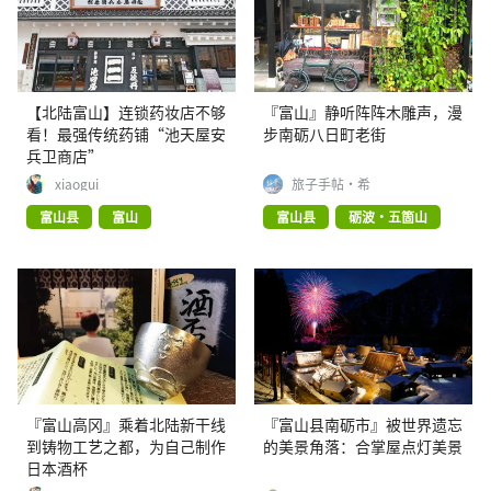
【北陆富山】连锁药妆店不够
『富山』静听阵阵木雕声，漫
看！最强传统药铺“池天屋安
步南砺八日町老街
兵卫商店”
xiaogui
旅子手帖·希
富山县
富山
富山县
砺波・五箇山
『富山高冈』乘着北陆新干线
『富山县南砺市』被世界遗忘
到铸物工艺之都，为自己制作
的美景角落：合掌屋点灯美景
日本酒杯