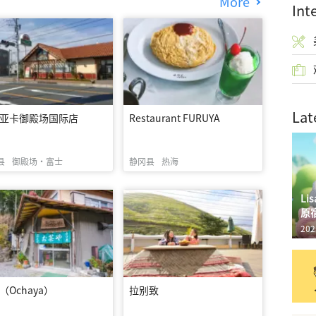
More
Int
Lat
亚卡御殿场国际店
Restaurant FURUYA
县
御殿场・富士
静冈县
热海
L
原
202
（Ochaya）
拉别致