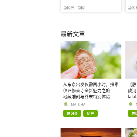
静冈县
静冈
静冈
最新文章
从东京出发仅需两小时，探索
【静
伊豆修善寺全新魅力之旅 ——
骏河
地藏雕刻与芥末特别体验
lal
MATCHA
静冈县
伊豆
静