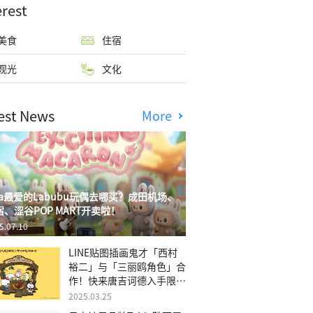
erest
美食
住宿
观光
文化
est News
More
isa最爱的Labubu玩偶去哪买？成田机场、
宿、涩谷POP MART开卖啦！
5.07.10
LINE贴图插画鬼才「西村
裕二」与「三丽鸥角色」合
作！快来唐吉诃德入手限量
商品
2025.03.25