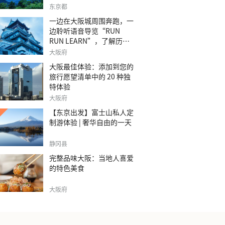
之旅。
东京都
一边在大阪城周围奔跑，一
边聆听语音导览“RUN
RUN LEARN”，了解历
史。
大阪府
大阪最佳体验：添加到您的
旅行愿望清单中的 20 种独
特体验
大阪府
【东京出发】富士山私人定
制游体验 | 奢华自由的一天
静冈县
完整品味大阪：当地人喜爱
的特色美食
大阪府