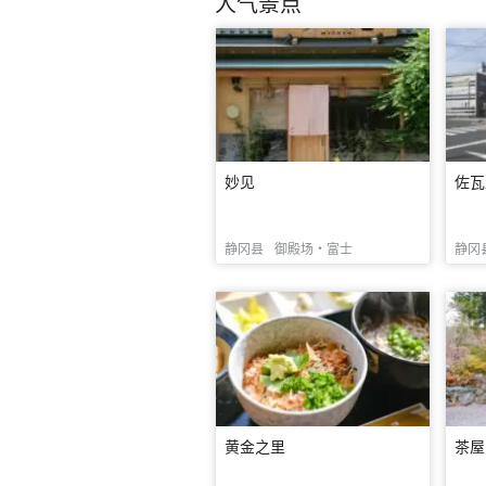
人气景点
妙见
佐瓦
静冈县
御殿场・富士
静冈
黄金之里
茶屋