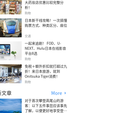
大药妆店优惠比较完整分
析！
购物
日本新干线攻略！一次搞懂
购票方式、种类区分、座位
交通
一起来追剧！ FOD、U-
NEXT、Hulu日本在线影音
平台8选
购物
免税＋额外折扣就打超过九
折！来日本旅游，就到
Onitsuka Tiger消费！
购物
新文章
More
对于首次攀登高尾山的游
客：以下五件事您应该事先
了解，以便更好地享受登山