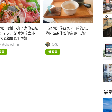
冈】樱桃小丸子家的超级
【静冈】传统风 V.S 简约风，
！ ？来“清水河岸鱼市
静冈品茶体验你选哪一边？
大啖超值豪华海鲜
Matcha Admin
沙米
冈县
静冈县
最