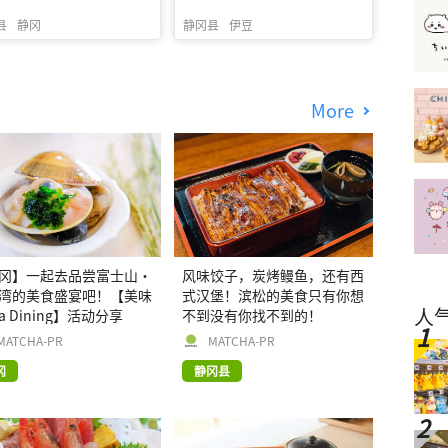
县
静冈
静冈县
伊豆
More
冈】一起去品尝富士山・
风味饺子，炭烤鳗鱼，还有西
湾的美食盛宴吧！【美味
式汉堡！滨松的美食只有你想
人
ala Dining】活动分享
不到没有你找不到的！
MATCHA-PR
MATCHA-PR
冈
静冈县