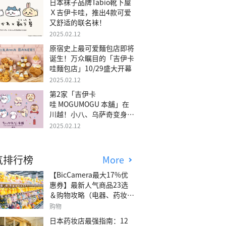
日本袜子品牌Tabio靴下屋
Ｘ吉伊卡哇，推出4款可爱
又舒适的联名袜！
2025.02.12
原宿史上最可爱麵包店即将
诞生！万众瞩目的「吉伊卡
哇麵包店」10/29盛大开幕
2025.02.12
第2家「吉伊卡
哇 MOGUMOGU 本舖」在
川越！小八、乌萨奇变身可
爱地瓜！
2025.02.12
气排行榜
More
【BicCamera最大17%优
惠券】最新人气商品23选
＆购物攻略（电器、药妆、
玩具等）
购物
日本药妆店最强指南：12