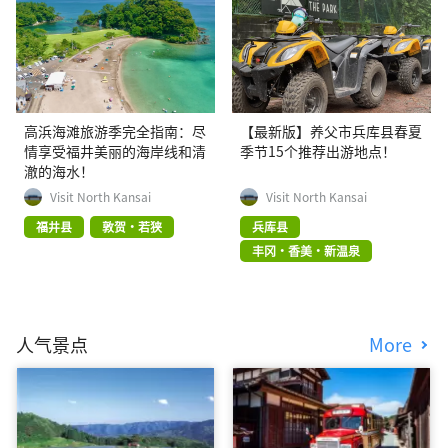
高浜海滩旅游季完全指南：尽
【最新版】养父市兵库县春夏
情享受福井美丽的海岸线和清
季节15个推荐出游地点！
澈的海水！
Visit North Kansai
Visit North Kansai
福井县
敦贺・若狭
兵库县
丰冈・香美・新温泉
人气景点
More