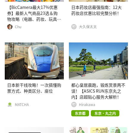
【BicCamera最大17%优惠
日本药妆店最强指南：12大
券】最新人气商品23选＆购
药妆店优惠比较完整分析！
物攻略（电器、药妆、玩具
等）
Chu
大久保太太
日本新干线攻略！一次搞懂购
都心皇居晨跑，锻炼赏景两不
票方式、种类区分、座位
误！【ASICS RUN东京丸之
内】店超贴心服务大解析！
MATCHA
Hirakawa
东京都
东京・丸之内