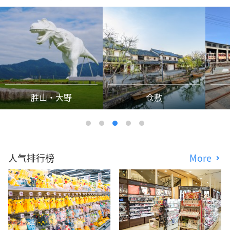
胜山・大野
仓敷
人气排行榜
More