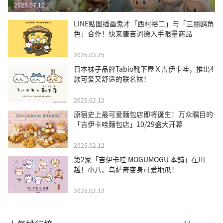
2025.07.10
LINE贴图插画鬼才「西村裕二」与「三丽鸥角
色」合作！快来唐吉诃德入手限量商品
2025.03.25
日本袜子品牌Tabio靴下屋Ｘ吉伊卡哇，推出4
款可爱又舒适的联名袜！
2025.02.12
原宿史上最可爱麵包店即将诞生！万众瞩目的
「吉伊卡哇麵包店」10/29盛大开幕
2025.02.12
第2家「吉伊卡哇 MOGUMOGU 本舖」在川
越！小八、乌萨奇变身可爱地瓜！
2025.02.12