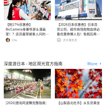
【附17%优惠券】
【2026日本优惠券】日本百
BicCamera身兼导游＆漫画
货公司、超市商场购物血拚必
家！？店员最常被客人问的
备优惠券懒人包！免税后再打
25个问题（2026年版）
折！
Chu
大久保太太
深度游日本 - 地区观光官方指南
More
[2026]德岛阿波舞完整指南：
【山梨县北杜市】从东京乘坐