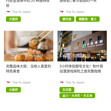
行愿望清单中的 20 种独特体
游体验 | 奢华自由的一天
验
Trip To Japan
Trip To Japan
大阪府
静冈县
御殿场・富士
完整品味大阪：当地人喜爱的
3小时体验御宅文化！秋叶原
特色美食
动漫游戏探险之旅完整指南
Trip To Japan
Trip To Japan
大阪府
东京都
品川・大井町・天王洲