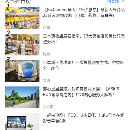
人气排行榜
More
【BicCamera最大17%优惠券】最新人气商品
23选＆购物攻略（电器、药妆、玩具等）
购物
日本药妆店最强指南：12大药妆店优惠比较完
整分析！
购物
日本新干线攻略！一次搞懂购票方式、种类区
分、座位
交通
都心皇居晨跑，锻炼赏景两不误！【ASICS
RUN东京丸之内】店超贴心服务大解析！
东京都
一起来追剧！ FOD、U-NEXT、Hulu日本在线
影音平台8选