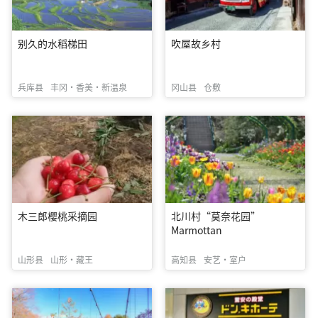
别久的水稻梯田
吹屋故乡村
兵库县
丰冈・香美・新温泉
冈山县
仓敷
木三郎樱桃采摘园
北川村“莫奈花园”
Marmottan
山形县
山形・藏王
高知县
安艺・室户