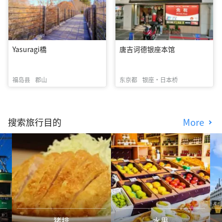
Yasuragi橋
唐吉诃德银座本馆
福岛县
郡山
东京都
银座・日本桥
搜索旅行目的
More
猪排
水果