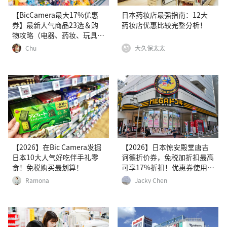
【BicCamera最大17%优惠
日本药妆店最强指南：12大
券】最新人气商品23选＆购
药妆店优惠比较完整分析！
物攻略（电器、药妆、玩具
等）
Chu
大久保太太
【2026】在Bic Camera发掘
【2026】日本惊安殿堂唐吉
日本10大人气好吃伴手礼零
诃德折价券，免税加折扣最高
食！免税购买最划算！
可享17%折扣！优惠券使用步
骤详细汇整
Ramona
Jacky Chen