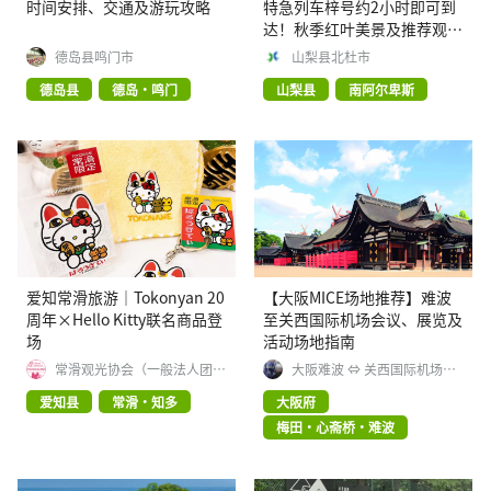
时间安排、交通及游玩攻略
特急列车梓号约2小时即可到
达！秋季红叶美景及推荐观光
景点。
德岛县鸣门市
山梨县北杜市
德岛县
德岛・鸣门
山梨县
南阿尔卑斯
爱知常滑旅游｜Tokonyan 20
【大阪MICE场地推荐】难波
周年×Hello Kitty联名商品登
至关西国际机场会议、展览及
场
活动场地指南
常滑观光协会（一般法人团
大阪难波 ⇔ 关西国际机场
体）
MICE 指南
爱知县
常滑・知多
大阪府
梅田・心斋桥・难波